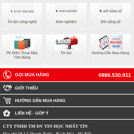
Tin tức công nghệ
Kinh nghiệm
Đời sống số
PK Điện Thoại Máy
Tin tức
Hướng Dẫn Mua Hàng
Tính Bảng
GỌI MUA HÀNG
0988.530.911
GIỚI THIỆU
HƯỚNG DẪN MUA HÀNG
LIÊN HỆ - GÓP Ý
CTY TNHH TM DV TIN HỌC NHẤT TÍN
Địa chỉ:18 Lê Thanh Nghị - Bạch Mai - Hà Nội