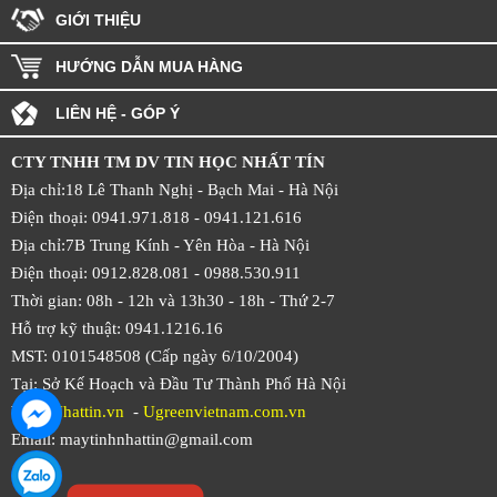
GIỚI THIỆU
HƯỚNG DẪN MUA HÀNG
LIÊN HỆ - GÓP Ý
CTY TNHH TM DV TIN HỌC NHẤT TÍN
Địa chỉ:18 Lê Thanh Nghị - Bạch Mai - Hà Nội
Điện thoại: 0941.971.818 -
0941.121.616
Địa chỉ:7B Trung Kính - Yên Hòa -
Hà Nội
Điện thoại: 0912.828.081 -
0988.530.911
Thời gian: 08h - 12h và 13h30 - 18h - Thứ 2-7
Hỗ trợ kỹ thuật: 0941.1216.16
MST: 0101548508 (Cấp ngày 6/10/2004)
Tại: Sở Kế Hoạch và Đầu Tư Thành Phố Hà Nội
Web:
Nhattin.vn
-
Ugreenvietnam.com.vn
Email: maytinhnhattin@gmail.com