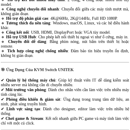
model.
🔹
Công nghệ chuyển đổi nhanh
: Chuyển đổi giữa các máy tính mượt mà,
không gián đoạn.
🔹
Hỗ trợ độ phân giải cao
: 4K@60Hz, 2K@144Hz, Full HD 1080P.
🔹
Tương thích đa nền tảng
: Windows, macOS, Linux, và các hệ điều hành
khác.
🔹
Cổng kết nối
: USB, HDMI, DisplayPort hoặc VGA tùy model.
🔹
Hỗ trợ USB Hub
: Cho phép kết nối thiết bị ngoại vi như ổ cứng, máy in.
🔹
Chuyển đổi dễ dàng
: Bằng phím nóng, nút bấm trên thiết bị hoặc
remote.
🔹
Tích hợp công nghệ chống nhiễu
: Đảm bảo tín hiệu truyền ổn định,
không bị gián đoạn.
🎯
Ứng Dụng Của KVM Switch UNITEK
✔
Quản lý hệ thống máy chủ
: Giúp kỹ thuật viên IT dễ dàng kiểm soát
nhiều server mà không cần di chuyển nhiều.
✔
Môi trường văn phòng
: Dành cho nhân viên cần làm việc trên nhiều máy
tính cùng lúc.
✔
Phòng điều khiển & giám sát
: Ứng dụng trong trung tâm dữ liệu, an
ninh, phát sóng truyền hình.
✔
Lĩnh vực sáng tạo
: Dành cho designer, editor làm việc trên nhiều hệ
thống.
✔
Chơi game & Stream
: Kết nối nhanh giữa PC game và máy tính làm việc
chỉ với một cú click.