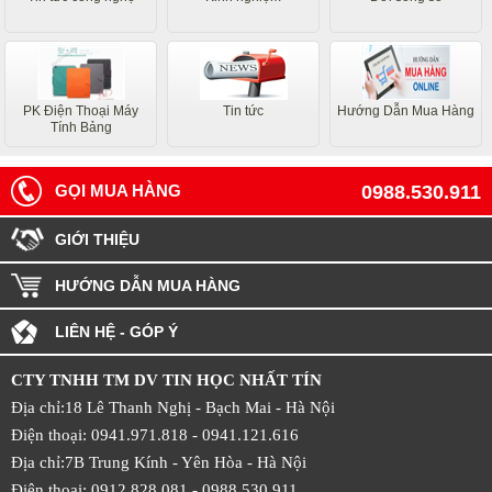
PK Điện Thoại Máy
Tin tức
Hướng Dẫn Mua Hàng
Tính Bảng
GỌI MUA HÀNG
0988.530.911
GIỚI THIỆU
HƯỚNG DẪN MUA HÀNG
LIÊN HỆ - GÓP Ý
CTY TNHH TM DV TIN HỌC NHẤT TÍN
Địa chỉ:18 Lê Thanh Nghị - Bạch Mai - Hà Nội
Điện thoại: 0941.971.818 -
0941.121.616
Địa chỉ:7B Trung Kính - Yên Hòa -
Hà Nội
Điện thoại: 0912.828.081 -
0988.530.911