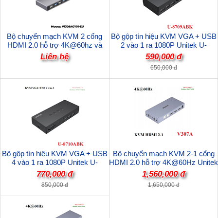
Bộ chuyển mạch KVM 2 cổng
Bộ gộp tín hiệu KVM VGA + USB
HDMI 2.0 hỗ trợ 4K@60hz và
2 vào 1 ra 1080P Unitek U-
USB 3.0 tốc độ 5Gbps Unitek
8709ABK cao cấp
Liên hệ
590,000 đ
V1309AGY01-EU cao cấp
650,000 đ
Bộ gộp tín hiệu KVM VGA + USB
Bộ chuyển mạch KVM 2-1 cổng
4 vào 1 ra 1080P Unitek U-
HDMI 2.0 hỗ trợ 4K@60Hz Unitek
8710ABK cao cấp
V307A cao cấp
770,000 đ
1,560,000 đ
850,000 đ
1,650,000 đ