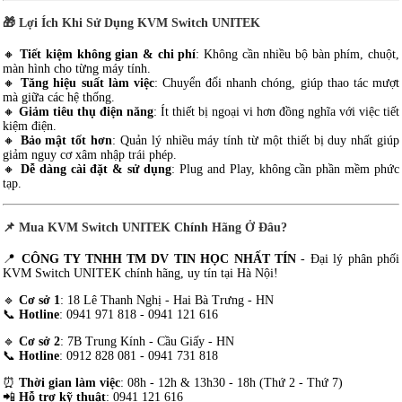
🎁
Lợi Ích Khi Sử Dụng KVM Switch UNITEK
🔸
Tiết kiệm không gian & chi phí
: Không cần nhiều bộ bàn phím, chuột,
màn hình cho từng máy tính.
🔸
Tăng hiệu suất làm việc
: Chuyển đổi nhanh chóng, giúp thao tác mượt
mà giữa các hệ thống.
🔸
Giảm tiêu thụ điện năng
: Ít thiết bị ngoại vi hơn đồng nghĩa với việc tiết
kiệm điện.
🔸
Bảo mật tốt hơn
: Quản lý nhiều máy tính từ một thiết bị duy nhất giúp
giảm nguy cơ xâm nhập trái phép.
🔸
Dễ dàng cài đặt & sử dụng
: Plug and Play, không cần phần mềm phức
tạp.
📌
Mua KVM Switch UNITEK Chính Hãng Ở Đâu?
📍
CÔNG TY TNHH TM DV TIN HỌC NHẤT TÍN
- Đại lý phân phối
KVM Switch UNITEK chính hãng, uy tín tại Hà Nội!
🔹
Cơ sở 1
: 18 Lê Thanh Nghị - Hai Bà Trưng - HN
📞
Hotline
: 0941 971 818 - 0941 121 616
🔹
Cơ sở 2
: 7B Trung Kính - Cầu Giấy - HN
📞
Hotline
: 0912 828 081 - 0941 731 818
⏰
Thời gian làm việc
: 08h - 12h & 13h30 - 18h (Thứ 2 - Thứ 7)
📲
Hỗ trợ kỹ thuật
: 0941 121 616