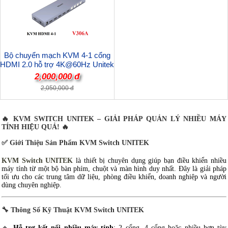
Bộ chuyển mạch KVM 4-1 cổng
HDMI 2.0 hỗ trợ 4K@60Hz Unitek
V306A cao cấp
2,000,000 đ
2,050,000 đ
🔥 KVM SWITCH UNITEK – GIẢI PHÁP QUẢN LÝ NHIỀU MÁY
TÍNH HIỆU QUẢ! 🔥
✅
Giới Thiệu Sản Phẩm KVM Switch UNITEK
KVM Switch UNITEK
là thiết bị chuyên dụng giúp bạn điều khiển nhiều
máy tính từ một bộ bàn phím, chuột và màn hình duy nhất. Đây là giải pháp
tối ưu cho các trung tâm dữ liệu, phòng điều khiển, doanh nghiệp và người
dùng chuyên nghiệp.
🔧
Thông Số Kỹ Thuật KVM Switch UNITEK
🔹
Hỗ trợ kết nối nhiều máy tính
: 2 cổng, 4 cổng hoặc nhiều hơn tùy