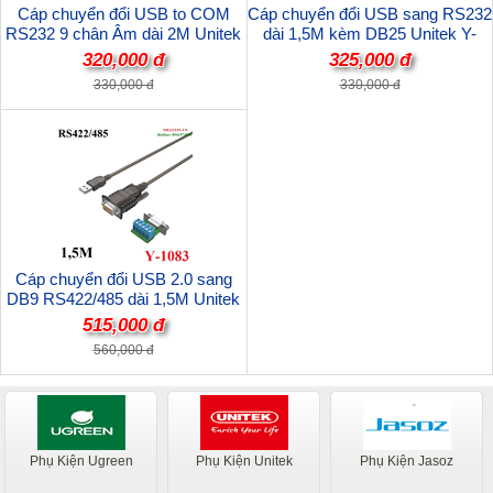
Cáp chuyển đổi USB to COM
Cáp chuyển đổi USB sang RS232
RS232 9 chân Âm dài 2M Unitek
dài 1,5M kèm DB25 Unitek Y-
Y-105D Chip PL2303 cao cấp
105A Chính hãng
320,000 đ
325,000 đ
330,000 đ
330,000 đ
Cáp chuyển đổi USB 2.0 sang
DB9 RS422/485 dài 1,5M Unitek
Y-1083 cao cấp
515,000 đ
560,000 đ
Phụ Kiện Ugreen
Phụ Kiện Unitek
Phụ Kiện Jasoz