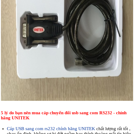
5 lý do bạn nên mua cáp chuyển đổi usb sang com RS232 - chính
hãng UNITEK
Cáp USB sang com rs232 chính hãng UNITEK
chất lượng rất tốt ,
chạy ổn định, không sợ bị đứt ngầm hay thỉnh thoảng mất tín hiệu