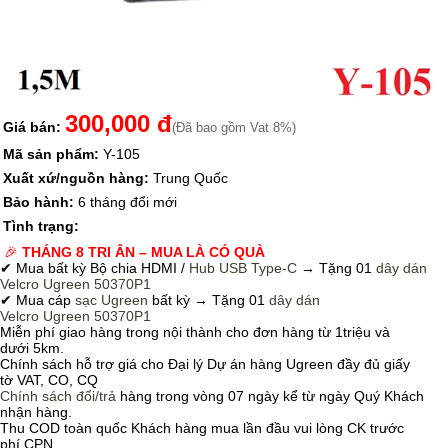
300,000 đ
Giá bán:
(Đã bao gồm Vat 8%)
Mã sản phẩm:
Y-105
Xuất xứ/nguồn hàng:
Trung Quốc
Bảo hành:
6 tháng đổi mới
Tình trạng:
🎉
THÁNG 8 TRI ÂN – MUA LÀ CÓ QUÀ
✔ Mua bất kỳ Bộ chia HDMI /
Hub USB Type-C
→
Tặng 01
dây dán
Velcro
Ugreen 50370P1
✔ Mua cáp
sạc Ugreen
bất kỳ → Tặng 01
dây dán
Velcro
Ugreen 50370P1
Miễn phí giao hàng trong nội thành cho đơn hàng từ 1triệu và
dưới 5km.
Chính sách hỗ trợ giá cho Đại lý Dự án hàng Ugreen đầy đủ giấy
tờ VAT, CO, CQ
Chính sách
đổi/trả
hàng trong vòng 07 ngày kể từ ngày Quý Khách
nhận hàng.
Thu COD toàn quốc Khách hàng mua lần đầu vui lòng CK trước
phí CPN.