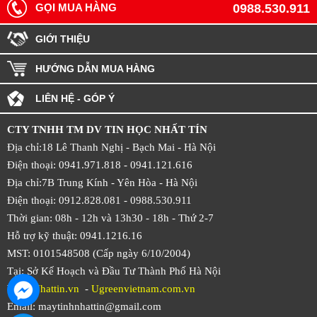
GỌI MUA HÀNG
0988.530.911
GIỚI THIỆU
HƯỚNG DẪN MUA HÀNG
LIÊN HỆ - GÓP Ý
CTY TNHH TM DV TIN HỌC NHẤT TÍN
Địa chỉ:18 Lê Thanh Nghị - Bạch Mai - Hà Nội
Điện thoại: 0941.971.818 -
0941.121.616
Địa chỉ:7B Trung Kính - Yên Hòa -
Hà Nội
Điện thoại: 0912.828.081 -
0988.530.911
Thời gian: 08h - 12h và 13h30 - 18h - Thứ 2-7
Hỗ trợ kỹ thuật: 0941.1216.16
MST: 0101548508 (Cấp ngày 6/10/2004)
Tại: Sở Kế Hoạch và Đầu Tư Thành Phố Hà Nội
Web:
Nhattin.vn
-
Ugreenvietnam.com.vn
Email: maytinhnhattin@gmail.com