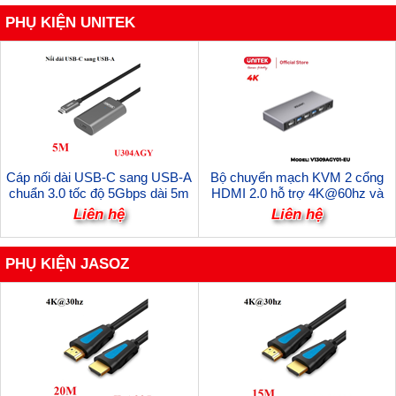
PHỤ KIỆN UNITEK
Cáp nối dài USB-C sang USB-A
Bộ chuyển mạch KVM 2 cổng
chuẩn 3.0 tốc độ 5Gbps dài 5m
HDMI 2.0 hỗ trợ 4K@60hz và
Unitek U304AGY cao cấp
USB 3.0 tốc độ 5Gbps Unitek
Liên hệ
Liên hệ
V1309AGY01-EU cao cấp
PHỤ KIỆN JASOZ