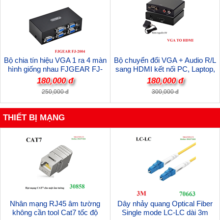
Bộ chia tín hiệu VGA 1 ra 4 màn
Bộ chuyển đổi VGA + Audio R/L
hình giống nhau FJGEAR FJ-
sang HDMI kết nối PC, Laptop,
2004 cao cấp
Camera ra Tivi, máy chiếu
180,000 đ
180,000 đ
250,000 đ
300,000 đ
THIẾT BỊ MẠNG
Nhân mạng RJ45 âm tường
Dây nhảy quang Optical Fiber
không cần tool Cat7 tốc độ
Single mode LC-LC dài 3m