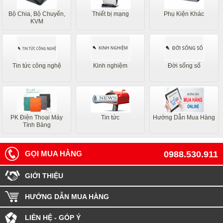
Bộ Chia, Bộ Chuyển,
Thiết bị mạng
Phụ Kiện Khác
KVM
Tin tức công nghệ
Kinh nghiệm
Đời sống số
PK Điện Thoại Máy
Tin tức
Hướng Dẫn Mua Hàng
Tính Bảng
GỌI MUA HÀNG
0988.530.911
GIỚI THIỆU
HƯỚNG DẪN MUA HÀNG
LIÊN HỆ - GÓP Ý