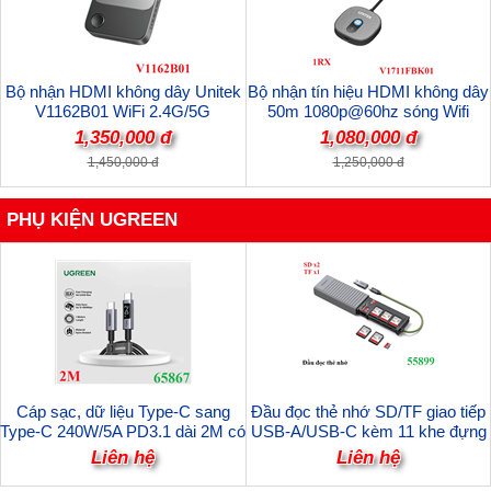
Bộ nhận HDMI không dây Unitek
Bộ nhận tín hiệu HDMI không dây
V1162B01 WiFi 2.4G/5G
50m 1080p@60hz sóng Wifi
4K@60Hz Kết nối Điện Thoại,
Unitek V1711FBK01 cao cấp (1
1,350,000 đ
1,080,000 đ
LapTop, Máy tính bảng lên Tivi, Hỗ
chiếc nhận)
1,450,000 đ
1,250,000 đ
trợ Airplay, Samsung Dex
PHỤ KIỆN UGREEN
Cáp sạc, dữ liệu Type-C sang
Đầu đọc thẻ nhớ SD/TF giao tiếp
Type-C 240W/5A PD3.1 dài 2M có
USB-A/USB-C kèm 11 khe đựng
LED hiển thị thông minh Ugreen
thẻ nhớ Ugreen 55899 cao cấp
Liên hệ
Liên hệ
65867 cao cấp