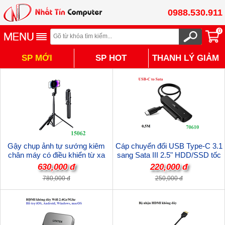
0988.530.911
0
SP MỚI
SP HOT
THANH LÝ GIẢM
TỪ 30% - 50%
Gậy chụp ảnh tự sướng kiêm
Cáp chuyển đổi USB Type-C 3.1
chân máy có điều khiển từ xa
sang Sata III 2.5" HDD/SSD tốc
Bluetooth v5.1 Ugreen
độ 5Gbps Ugreen 70610 cao cấp
630,000 đ
220,000 đ
15062/LP586 cao cấp
(hỗ trợ 10TB)
780,000 đ
250,000 đ