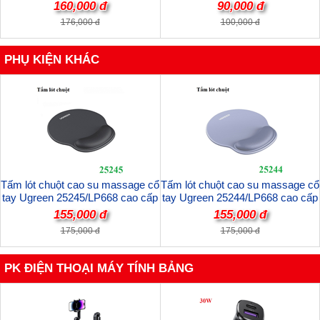
10Gbps Ugreen 30858 cao cấp
Ugreen 70663 cao cấp
160,000 đ
90,000 đ
176,000 đ
100,000 đ
PHỤ KIỆN KHÁC
Tấm lót chuột cao su massage cổ
Tấm lót chuột cao su massage cổ
tay Ugreen 25245/LP668 cao cấp
tay Ugreen 25244/LP668 cao cấp
(Màu Đen)
(Màu Xám)
155,000 đ
155,000 đ
175,000 đ
175,000 đ
PK ĐIỆN THOẠI MÁY TÍNH BẢNG