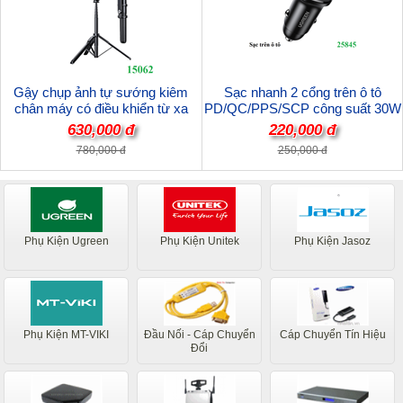
Gậy chụp ảnh tự sướng kiêm
Sạc nhanh 2 cổng trên ô tô
chân máy có điều khiển từ xa
PD/QC/PPS/SCP công suất 30W
Bluetooth v5.1 Ugreen
Ugreen 25845 cao cấp
630,000 đ
220,000 đ
15062/LP586 cao cấp
780,000 đ
250,000 đ
Phụ Kiện Ugreen
Phụ Kiện Unitek
Phụ Kiện Jasoz
Phụ Kiện MT-VIKI
Đầu Nối - Cáp Chuyển
Cáp Chuyển Tín Hiệu
Đổi