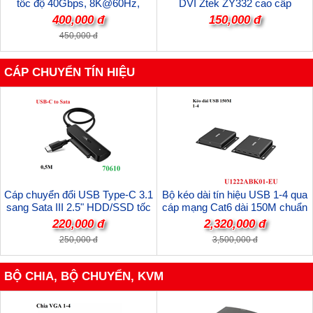
tốc độ 40Gbps, 8K@60Hz,
DVI Ztek ZY332 cao cấp
PD240W Unitek C14100ABK01-
400,000 đ
150,000 đ
2M cao cấp
450,000 đ
CÁP CHUYỂN TÍN HIỆU
Cáp chuyển đổi USB Type-C 3.1
Bộ kéo dài tín hiệu USB 1-4 qua
sang Sata III 2.5" HDD/SSD tốc
cáp mạng Cat6 dài 150M chuẩn
độ 5Gbps Ugreen 70610 cao cấp
2.0 Unitek U1222ABK01-EU cao
220,000 đ
2,320,000 đ
(hỗ trợ 10TB)
cấp
250,000 đ
3,500,000 đ
BỘ CHIA, BỘ CHUYỂN, KVM