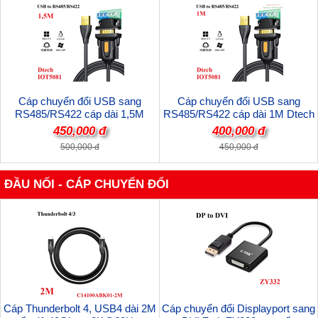
Cáp chuyển đổi USB sang
Cáp chuyển đổi USB sang
RS485/RS422 cáp dài 1,5M
RS485/RS422 cáp dài 1M Dtech
Dtech IOT5081 cao cấp
IOT5081 cao cấp
450,000 đ
400,000 đ
500,000 đ
450,000 đ
ĐẦU NỐI - CÁP CHUYỂN ĐỔI
Cáp Thunderbolt 4, USB4 dài 2M
Cáp chuyển đổi Displayport sang