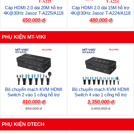
Cáp HDMI 2.0 dài 20M hỗ trợ
Cáp HDMI 2.0 dài 15M hỗ trợ
4K@30Hz Jasoz T-A225/A118
4K@30Hz Jasoz T-A224/A118
cao cấp
cao cấp
650,000 đ
480,000 đ
PHỤ KIỆN MT-VIKI
Bộ chuyển mạch KVM HDMI
Bộ chuyển mạch KVM HDMI
Switch 2 vào 1 cổng hỗ trợ
Switch 4 vào 1 cổng hỗ trợ
4K@60hz MT-VIKI MT-KH2S cao
4K@60hz MT-VIKI MT-KH4S cao
810,000 đ
1,350,000 đ
cấp
cấp
850,000 đ
1,450,000 đ
PHỤ KIỆN DTECH