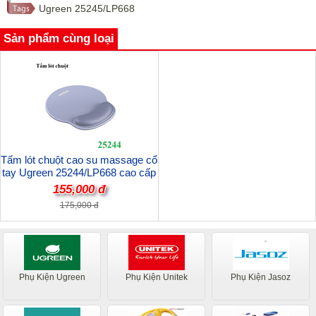
Ugreen 25245/LP668
Sản phẩm cùng loại
Tấm lót chuột cao su massage cổ
tay Ugreen 25244/LP668 cao cấp
(Màu Xám)
155,000 đ
175,000 đ
Phụ Kiện Ugreen
Phụ Kiện Unitek
Phụ Kiện Jasoz