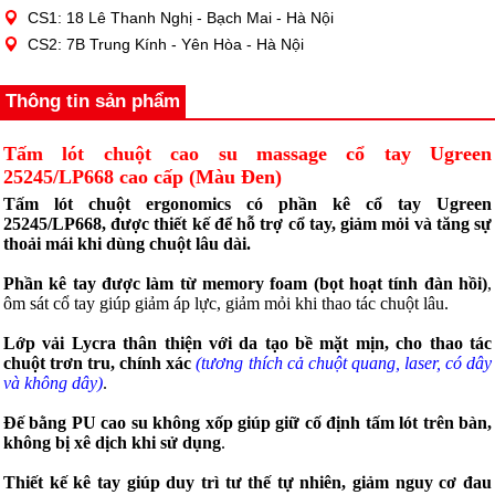
CS1: 18 Lê Thanh Nghị - Bạch Mai - Hà Nội
CS2: 7B Trung Kính - Yên Hòa - Hà Nội
Thông tin sản phẩm
Tấm lót chuột cao su massage cổ tay Ugreen
25245/LP668 cao cấp (Màu Đen)
Tấm lót chuột ergonomics có phần kê cổ tay Ugreen
25245/LP668, được thiết kế để hỗ trợ cổ tay, giảm mỏi và tăng sự
thoải mái khi dùng chuột lâu dài.
Phần kê tay được làm từ memory foam (bọt hoạt tính đàn hồi)
,
ôm sát cổ tay giúp giảm áp lực, giảm mỏi khi thao tác chuột lâu.
Lớp vải Lycra thân thiện với da tạo bề mặt mịn, cho thao tác
chuột trơn tru, chính xác
(tương thích cả chuột quang, laser, có dây
và không dây)
.
Đế bằng PU cao su không xốp giúp giữ cố định tấm lót trên bàn,
không bị xê dịch khi sử dụng
.
Thiết kế kê tay giúp duy trì tư thế tự nhiên, giảm nguy cơ đau