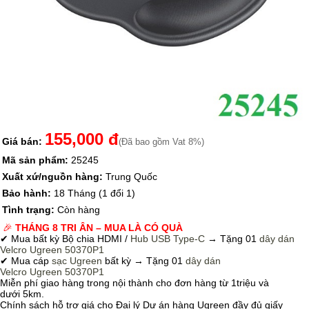
155,000 đ
Giá bán:
(Đã bao gồm Vat 8%)
Mã sản phẩm:
25245
Xuất xứ/nguồn hàng:
Trung Quốc
Bảo hành:
18 Tháng (1 đổi 1)
Tình trạng:
Còn hàng
🎉
THÁNG 8 TRI ÂN – MUA LÀ CÓ QUÀ
✔ Mua bất kỳ Bộ chia HDMI /
Hub USB Type-C
→
Tặng 01
dây dán
Velcro
Ugreen 50370P1
✔ Mua cáp
sạc Ugreen
bất kỳ → Tặng 01
dây dán
Velcro
Ugreen 50370P1
Miễn phí giao hàng trong nội thành cho đơn hàng từ 1triệu và
dưới 5km.
Chính sách hỗ trợ giá cho Đại lý Dự án hàng Ugreen đầy đủ giấy