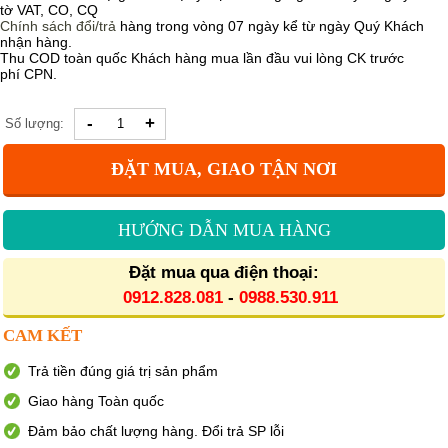
tờ VAT, CO, CQ
Chính sách
đổi/trả
hàng trong vòng 07 ngày kể từ ngày Quý Khách
nhận hàng.
Thu COD toàn quốc Khách hàng mua lần đầu vui lòng CK trước
phí CPN.
-
+
Số lượng:
ĐẶT MUA, GIAO TẬN NƠI
HƯỚNG DẪN MUA HÀNG
Đặt mua qua điện thoại:
0912.828.081
-
0988.530.911
CAM KẾT
Trả tiền đúng giá trị sản phẩm
Giao hàng Toàn quốc
Đảm bảo chất lượng hàng. Đổi trả SP lỗi