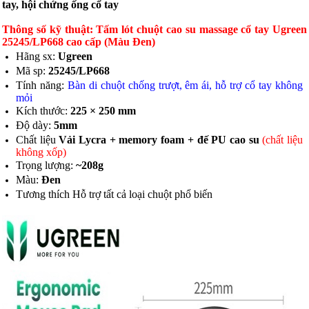
tay, hội chứng ống cổ tay
Thông số kỹ thuật: Tấm lót chuột cao su massage cổ tay Ugreen
25245/LP668 cao cấp (Màu Đen)
Hãng sx:
Ugreen
Mã sp:
25245/LP668
Tính năng:
Bàn di chuột chống trượt, êm ái, hỗ trợ cổ tay không
mỏi
Kích thước:
225 × 250 mm
Độ dày:
5mm
Chất liệu
Vải Lycra + memory foam + đế PU cao su
(chất liệu
không xốp)
Trọng lượng:
~208g
Màu:
Đen
Tương thích Hỗ trợ tất cả loại chuột phổ biến