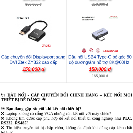
350,000 đ
250,000 đ
Cáp chuyển đổi Displayport sang
Đầu nối USB4 Type-C bẻ góc 90
DVI Ztek ZY332 cao cấp
độ dương/âm hỗ trợ 8K@60Hz,
tốc độ 40Gbps, sạc PD 240W
150,000 đ
150,000 đ
Unitek A1040GY01 cao cấp
165,000 đ
🔌
ĐẦU NỐI - CÁP CHUYỂN ĐỔI CHÍNH HÃNG – KẾT NỐI MỌI
THIẾT BỊ DỄ DÀNG!
🎥
🎯
Bạn đang gặp rắc rối khi kết nối thiết bị?
❌ Laptop không có cổng VGA nhưng cần kết nối với máy chiếu?
❌ Không tìm được cáp phù hợp để kết nối thiết bị công nghiệp như
PLC,
RS232, RS485
?
❌ Tín hiệu truyền tải bị chập chờn, không ổn định khi dùng cáp kém chất
lượng?