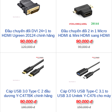
Đầu chuyển đổi DVI 24+1 to
Đầu chuyển đổi 2 in 1 Micro
HDMI Ugreen 20124 chính hãng
HDMI & Mini HDMI sang HDMI
FullHD Ugreen 20144 cao cấp
90,000 đ
90,000 đ
120,000 đ
99,000 đ
Cáp USB 3.0 Type C 2 đầu
Cáp OTG USB Type-C 3.1 to
dương Y-C477BK chính hãng
USB 3.0 Unitek Y-C476 cho máy
Unitek
tính, Macbook hàng chính hãng
90,000 đ
90,000 đ
180,000 đ
150,000 đ