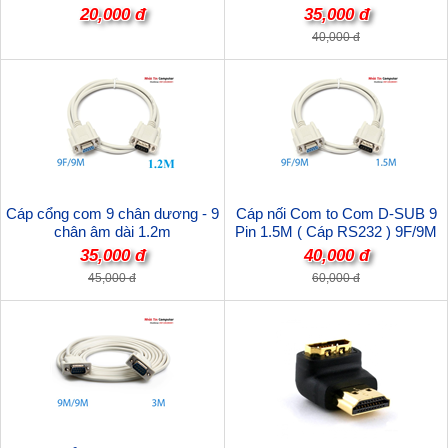
sever...
9M/9M
20,000 đ
35,000 đ
40,000 đ
Cáp cổng com 9 chân dương - 9
Cáp nối Com to Com D-SUB 9
chân âm dài 1.2m
Pin 1.5M ( Cáp RS232 ) 9F/9M
35,000 đ
40,000 đ
45,000 đ
60,000 đ