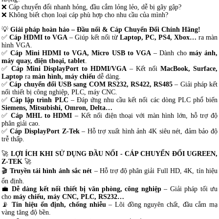
❌ Cáp chuyển đổi nhanh hỏng, đầu cắm lỏng lẻo, dễ bị gãy gập?
❌ Không biết chọn loại cáp phù hợp cho nhu cầu của mình?
💡
Giải pháp hoàn hảo – Đầu nối & Cáp Chuyển Đổi Chính Hãng!
✅
Cáp HDMI to VGA
– Giúp kết nối từ
Laptop, PC, PS4, Xbox…
ra màn
hình VGA.
✅
Cáp Mini HDMI to VGA, Micro USB to VGA
– Dành cho
máy ảnh,
máy quay, điện thoại, tablet
.
✅
Cáp Mini DisplayPort to HDMI/VGA
– Kết nối
MacBook, Surface,
Laptop
ra
màn hình, máy chiếu
dễ dàng.
✅
Cáp chuyển đổi USB sang COM RS232, RS422, RS485
– Giải pháp kết
nối thiết bị công nghiệp, PLC, máy CNC.
✅
Cáp lập trình PLC
– Đáp ứng nhu cầu kết nối các dòng PLC phổ biến
Siemens, Mitsubishi, Omron, Delta…
✅
Cáp MHL to HDMI
– Kết nối điện thoại với màn hình lớn, hỗ trợ độ
phân giải cao.
✅
Cáp DisplayPort Z-Tek
– Hỗ trợ xuất hình ảnh 4K siêu nét, đảm bảo độ
trễ thấp.
🚀
LỢI ÍCH KHI SỬ DỤNG ĐẦU NỐI - CÁP CHUYỂN ĐỔI UGREEN,
Z-TEK
🚀
🎬
Truyền tải hình ảnh sắc nét
– Hỗ trợ độ phân giải Full HD, 4K, tín hiệu
ổn định.
💼
Dễ dàng kết nối thiết bị văn phòng, công nghiệp
– Giải pháp tối ưu
cho
máy chiếu, máy CNC, PLC, RS232…
📡
Tín hiệu ổn định, chống nhiễu
– Lõi đồng nguyên chất, đầu cắm mạ
vàng tăng độ bền.