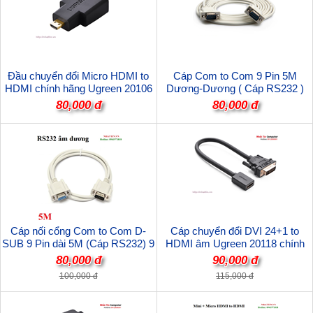
Đầu chuyển đổi Micro HDMI to
Cáp Com to Com 9 Pin 5M
HDMI chính hãng Ugreen 20106
Dương-Dương ( Cáp RS232 )
9M/9M Cáp thẳng
80,000 đ
80,000 đ
Cáp nối cổng Com to Com D-
Cáp chuyển đổi DVI 24+1 to
SUB 9 Pin dài 5M (Cáp RS232) 9
HDMI âm Ugreen 20118 chính
chân âm / 9 chân dương (cáp
hãng
80,000 đ
90,000 đ
thẳng)
100,000 đ
115,000 đ