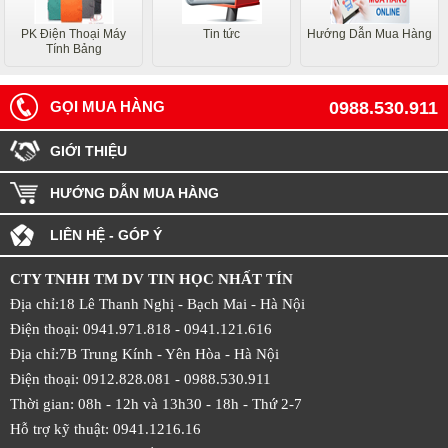
PK Điện Thoại Máy
Tin tức
Hướng Dẫn Mua Hàng
Tính Bảng
GỌI MUA HÀNG
0988.530.911
GIỚI THIỆU
HƯỚNG DẪN MUA HÀNG
LIÊN HỆ - GÓP Ý
CTY TNHH TM DV TIN HỌC NHẤT TÍN
Địa chỉ:18 Lê Thanh Nghị - Bạch Mai - Hà Nội
Điện thoại: 0941.971.818 -
0941.121.616
Địa chỉ:7B Trung Kính - Yên Hòa -
Hà Nội
Điện thoại: 0912.828.081 -
0988.530.911
Thời gian: 08h - 12h và 13h30 - 18h - Thứ 2-7
Hỗ trợ kỹ thuật: 0941.1216.16