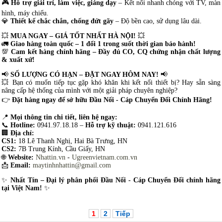
🎮
Hỗ trợ giải trí, làm việc, giảng dạy
– Kết nối nhanh chóng với TV, màn
hình, máy chiếu.
💎
Thiết kế chắc chắn, chống đứt gãy
– Độ bền cao, sử dụng lâu dài.
💥
MUA NGAY – GIÁ TỐT NHẤT HÀ NỘI!
💥
🚛
Giao hàng toàn quốc – 1 đổi 1 trong suốt thời gian bảo hành!
💯
Cam kết hàng chính hãng – Đầy đủ CO, CQ chứng nhận chất lượng
& xuất xứ!
📢
SỐ LƯỢNG CÓ HẠN – ĐẶT NGAY HÔM NAY!
📢
💥 Bạn có muốn tiếp tục gặp khó khăn khi kết nối thiết bị? Hay sẵn sàng
nâng cấp hệ thống của mình với một giải pháp chuyên nghiệp?
👉
Đặt hàng ngay để sở hữu Đầu Nối - Cáp Chuyển Đổi Chính Hãng!
📍
Mọi thông tin chi tiết, liên hệ ngay:
📞
Hotline:
0941.97.18.18 –
Hỗ trợ kỹ thuật:
0941.121.616
🏢
Địa chỉ:
CS1:
18 Lê Thanh Nghị, Hai Bà Trưng, HN
CS2:
7B Trung Kính, Cầu Giấy, HN
🌐
Website:
Nhattin.vn
-
Ugreenvietnam.com.vn
📩
Email:
maytinhnhattin@gmail.com
✨
Nhất Tín – Đại lý phân phối Đầu Nối - Cáp Chuyển Đổi chính hãng
tại Việt Nam!
✨
1
2
Tiếp