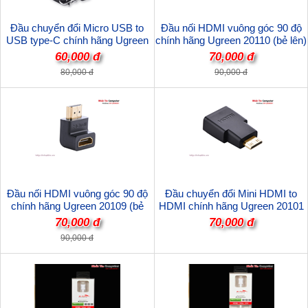
Đầu chuyển đổi Micro USB to
Đầu nối HDMI vuông góc 90 độ
USB type-C chính hãng Ugreen
chính hãng Ugreen 20110 (bẻ lên)
50590 cao cấp
60,000 đ
70,000 đ
80,000 đ
90,000 đ
Đầu nối HDMI vuông góc 90 độ
Đầu chuyển đổi Mini HDMI to
chính hãng Ugreen 20109 (bẻ
HDMI chính hãng Ugreen 20101
xuống)
70,000 đ
70,000 đ
90,000 đ