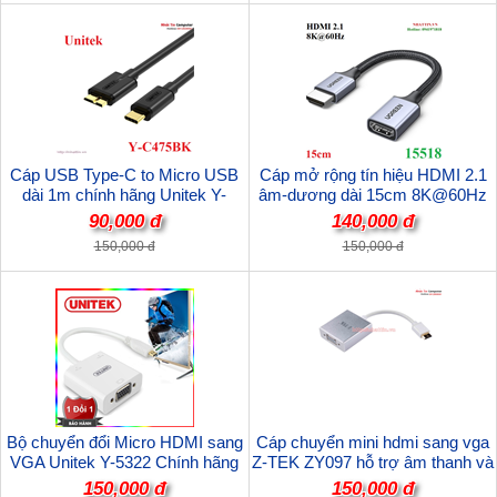
Cáp USB Type-C to Micro USB
Cáp mở rộng tín hiệu HDMI 2.1
dài 1m chính hãng Unitek Y-
âm-dương dài 15cm 8K@60Hz
C475BK cao cấp
Ugreen 15518 cao cấp
90,000 đ
140,000 đ
150,000 đ
150,000 đ
Bộ chuyển đổi Micro HDMI sang
Cáp chuyển mini hdmi sang vga
VGA Unitek Y-5322 Chính hãng
Z-TEK ZY097 hỗ trợ âm thanh và
nguồn 5v
150,000 đ
150,000 đ