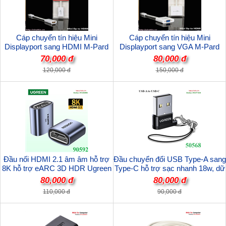
Cáp chuyển tín hiệu Mini
Cáp chuyển tín hiệu Mini
Displayport sang HDMI M-Pard
Displayport sang VGA M-Pard
chính hãng
chính hãng
70,000 đ
80,000 đ
120,000 đ
150,000 đ
Đầu nối HDMI 2.1 âm âm hỗ trợ
Đầu chuyển đổi USB Type-A sang
8K hỗ trợ eARC 3D HDR Ugreen
Type-C hỗ trợ sạc nhanh 18w, dữ
90592 cao cấp
liệu Ugreen 50568 cao cấp
80,000 đ
80,000 đ
110,000 đ
90,000 đ