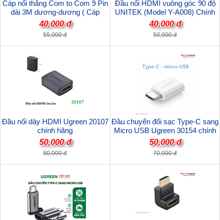
Cáp nối thẳng Com to Com 9 Pin
Đầu nối HDMI vuông góc 90 độ
dài 3M dương-dương ( Cáp
UNITEK (Model Y-A008) Chính
RS232 ) 9M/9M chất lượng cao
Hãng
40,000 đ
40,000 đ
55,000 đ
50,000 đ
Đầu nối dây HDMI Ugreen 20107
Đầu chuyển đổi sạc Type-C sang
chính hãng
Micro USB Ugreen 30154 chính
hãng
50,000 đ
50,000 đ
80,000 đ
70,000 đ