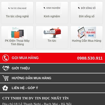
Tin tức công nghệ
Kinh nghiệm
Đời sống số
PK Điện Thoại Máy
Tin tức
Hướng Dẫn Mua Hàng
Tính Bảng
GỌI MUA HÀNG
0988.530.911
GIỚI THIỆU
HƯỚNG DẪN MUA HÀNG
LIÊN HỆ - GÓP Ý
CTY TNHH TM DV TIN HỌC NHẤT TÍN
Địa chỉ:18 Lê Thanh Nghị - Bạch Mai - Hà Nội