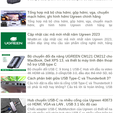
16-inch với công suất tối đa 140W
Tổng hợp mã bộ chia hdmi, gộp hdmi, vga, chuyển
mạch hdmi, ghi hình hdmi Ugreen chính hãng
Tổng hợp mã bộ chia hdmi, gộp hdmi, vga, chuyển mạch
hdmi, ghi hình hdmi Ugreen chính hãng tại
Ugreenvietnam.com.vn phân phối toàn quốc, giá rẻ nhất, chất
lượng tốt nhất
Cập nhật các mã mới nhất năm Ugreen 2023
Nhattin.vn cập nhật các mã mới nhất năm Ugreen 2023,
nhằm đáp ứng nhu cầu sản phẩm công nghệ mới, hãng
Ugreen đã sản xuất và phát triển các sản phẩm thiết bị phụ
kiện cho thị trường toàn cầu, củ sạc Ugreen, cáp sạc nhanh
Ugreen, bộ chuyển đổi Type -C cho máy tính và điện thoại...
Bộ chuyển đổi đa năng UGREEN CM121 CM212 cho
MacBook, Dell XPS 13, và thiết bị máy tính điện thoại
hỗ trợ USB type C
Bộ chuyển đổi USB C: 9 trong 1 USB-C Hub với đầu ra video
4K HDMI và 1080p, 3 cổngUSB 3.0, đầu đọc thẻ nhớ SD, bộ
chuyển đổi Ethernet TF 1000 Mbps và 1 cổng sạc USB Type-
Cách phân biệt giữa USB Type-C và Thunderbolt 3?
C PD, mở rộng khả năng kết nối của Macbook của bạn một
Câu hỏi đặt ra đầu tiên là cổng USB Type-C và Thunderbolt 3
cách đáng kinh ngạc.
có phải là một hay không? Câu trả lời là hoàn không, USB
Type-C là tên của một chuẩn cổng cắm vật lý, còn
Thunderbolt 3 lại là giao thức kết nối sử dụng chính USB
Type-C để truyền tải dữ liệu.
Hub chuyển USB-C ra nhiều cổng của Ugreen 40873
có HDMI, VGA và LAN , USB 3.1 tốc độ cao
Chiếc adapter USB-C Multifunction của Ugreen có thiết kế na