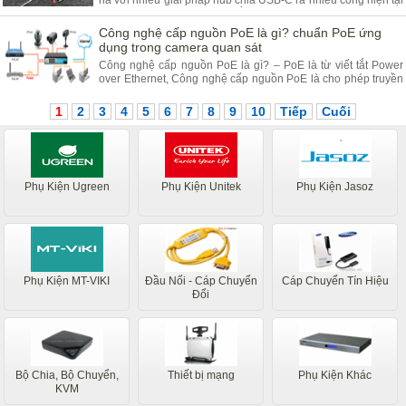
ná với nhiều giải pháp hub chia USB-C ra nhiều cổng hiện tại
với vỏ nhôm, phần khung bằng nhựa dày và có dây USB-C
gắn ngoài. Thiết kế này theo đánh giá của mình tiện dụng
Công nghệ cấp nguồn PoE là gì? chuẩn PoE ứng
hơn so với cổng USB-C gắn chết trên adapter bởi có thể dùng
dụng trong camera quan sát
với nhiều loại máy chứ không chỉ riêng MacBook
Công nghệ cấp nguồn PoE là gì? – PoE là từ viết tắt Power
over Ethernet, Công nghệ cấp nguồn PoE là cho phép truyền
tải điện năng cho thiết bị thông qua cable RJ45
1
2
3
4
5
6
7
8
9
10
Tiếp
Cuối
Phụ Kiện Ugreen
Phụ Kiện Unitek
Phụ Kiện Jasoz
Phụ Kiện MT-VIKI
Đầu Nối - Cáp Chuyển
Cáp Chuyển Tín Hiệu
Đổi
Bộ Chia, Bộ Chuyển,
Thiết bị mạng
Phụ Kiện Khác
KVM