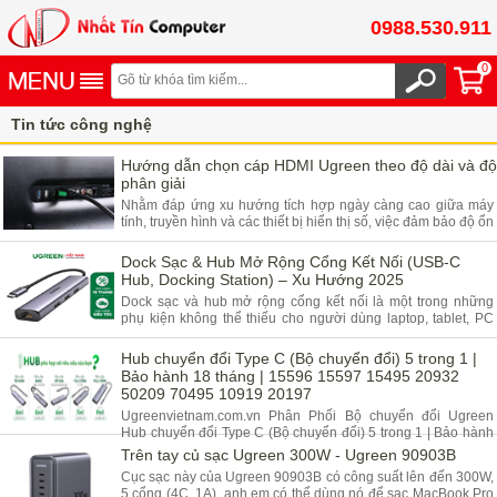
0988.530.911
0
Tin tức công nghệ
Hướng dẫn chọn cáp HDMI Ugreen theo độ dài và độ
phân giải
Nhằm đáp ứng xu hướng tích hợp ngày càng cao giữa máy
tính, truyền hình và các thiết bị hiển thị số, việc đảm bảo độ ổn
định cũng như chất lượng truyền tải tín hiệu hình ảnh và âm
thanh đã trở thành một tiêu chuẩn thiết yếu. Lựa chọn cáp
Dock Sạc & Hub Mở Rộng Cổng Kết Nối (USB-C
HDMI chuẩn xác là yếu tố then chốt giúp tối ưu hóa hiệu suất
Hub, Docking Station) – Xu Hướng 2025
hiển thị và đáp ứng đúng thông số kỹ thuật mong muốn. Bài
Dock sạc và hub mở rộng cổng kết nối là một trong những
viết này sẽ phân tích các tiêu chí kỹ thuật cốt lõi, bao gồm
phụ kiện không thể thiếu cho người dùng laptop, tablet, PC
chiều dài dây truyền dẫn và độ phân giải hỗ trợ, nhằm hỗ trợ
trong năm 2025. Với xu hướng các thiết bị di động ngày càng
người dùng đưa ra quy
mỏng nhẹ, số lượng cổng kết nối bị hạn chế, hub mở rộng trở
Hub chuyển đổi Type C (Bộ chuyển đổi) 5 trong 1 |
thành một giải pháp tiện lợi giúp kết nối nhiều thiết bị cùng
Bảo hành 18 tháng | 15596 15597 15495 20932
lúc.
50209 70495 10919 20197
Ugreenvietnam.com.vn Phân Phối Bộ chuyển đổi Ugreen
Hub chuyển đổi Type C (Bộ chuyển đổi) 5 trong 1 | Bảo hành
18 tháng | 15596 15597 15495 20932 50209 70495 10919
Trên tay củ sạc Ugreen 300W - Ugreen 90903B
20197
Cục sạc này của Ugreen 90903B có công suất lên đến 300W,
5 cổng (4C, 1A), anh em có thể dùng nó để sạc MacBook Pro