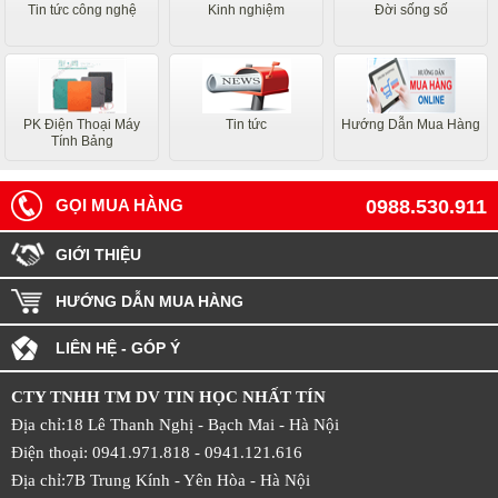
Tin tức công nghệ
Kinh nghiệm
Đời sống số
PK Điện Thoại Máy
Tin tức
Hướng Dẫn Mua Hàng
Tính Bảng
GỌI MUA HÀNG
0988.530.911
GIỚI THIỆU
HƯỚNG DẪN MUA HÀNG
LIÊN HỆ - GÓP Ý
CTY TNHH TM DV TIN HỌC NHẤT TÍN
Địa chỉ:18 Lê Thanh Nghị - Bạch Mai - Hà Nội
Điện thoại: 0941.971.818 -
0941.121.616
Địa chỉ:7B Trung Kính - Yên Hòa -
Hà Nội