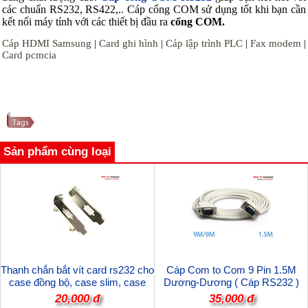
các chuẩn RS232, RS422,.. Cáp cổng COM sử dụng tốt khi bạn cần
kết nối máy tính với các thiết bị đầu ra
cổng COM.
Cáp HDMI Samsung
|
Card ghi hình
|
Cáp lập trình PLC
|
Fax modem
|
Card pcmcia
Sản phẩm cùng loại
Thanh chắn bắt vít card rs232 cho
Cáp Com to Com 9 Pin 1.5M
case đồng bộ, case slim, case
Dương-Dương ( Cáp RS232 )
sever...
9M/9M
20,000 đ
35,000 đ