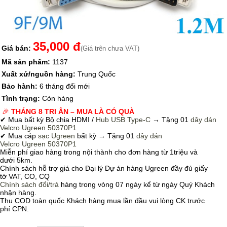
35,000 đ
Giá bán:
(Giá trên chưa VAT)
Mã sản phẩm:
1137
Xuất xứ/nguồn hàng:
Trung Quốc
Bảo hành:
6 tháng đổi mới
Tình trạng:
Còn hàng
🎉
THÁNG 8 TRI ÂN – MUA LÀ CÓ QUÀ
✔ Mua bất kỳ Bộ chia HDMI /
Hub USB Type-C
→
Tặng 01
dây dán
Velcro
Ugreen 50370P1
✔ Mua cáp
sạc Ugreen
bất kỳ → Tặng 01
dây dán
Velcro
Ugreen 50370P1
Miễn phí giao hàng trong nội thành cho đơn hàng từ 1triệu và
dưới 5km.
Chính sách hỗ trợ giá cho Đại lý Dự án hàng Ugreen đầy đủ giấy
tờ VAT, CO, CQ
Chính sách
đổi/trả
hàng trong vòng 07 ngày kể từ ngày Quý Khách
nhận hàng.
Thu COD toàn quốc Khách hàng mua lần đầu vui lòng CK trước
phí CPN.