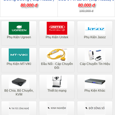
9M/9M Cáp thẳng
chân âm / 9 chân dương (cáp
80,000 đ
80,000 đ
thẳng)
100,000 đ
Phụ Kiện Ugreen
Phụ Kiện Unitek
Phụ Kiện Jasoz
Phụ Kiện MT-VIKI
Đầu Nối - Cáp Chuyển
Cáp Chuyển Tín Hiệu
Đổi
Bộ Chia, Bộ Chuyển,
Thiết bị mạng
Phụ Kiện Khác
KVM