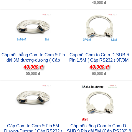
40,000 đ
Cáp nối thẳng Com to Com 9 Pin
Cáp nối Com to Com D-SUB 9
dài 3M dương-dương ( Cáp
Pin 1.5M ( Cáp RS232 ) 9F/9M
RS232 ) 9M/9M chất lượng cao
40,000 đ
40,000 đ
55,000 đ
60,000 đ
Cáp Com to Com 9 Pin 5M
Cáp nối cổng Com to Com D-
Dương-Dương ( Cáp RS232 )
SUB 9 Pin dài 5M (Cáp RS232) 9