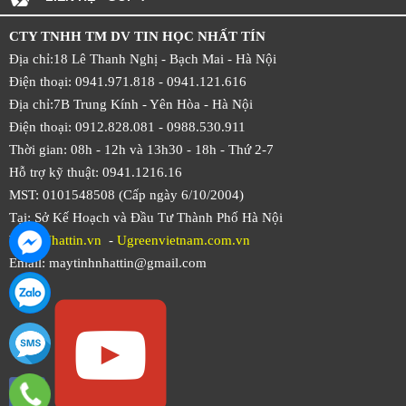
CTY TNHH TM DV TIN HỌC NHẤT TÍN
Địa chỉ:18 Lê Thanh Nghị - Bạch Mai - Hà Nội
Điện thoại: 0941.971.818 -
0941.121.616
Địa chỉ:7B Trung Kính - Yên Hòa -
Hà Nội
Điện thoại: 0912.828.081 -
0988.530.911
Thời gian: 08h - 12h và 13h30 - 18h - Thứ 2-7
Hỗ trợ kỹ thuật: 0941.1216.16
MST: 0101548508 (Cấp ngày 6/10/2004)
Tại: Sở Kế Hoạch và Đầu Tư Thành Phố Hà Nội
Web:
Nhattin.vn
-
Ugreenvietnam.com.vn
Email: maytinhnhattin@gmail.com