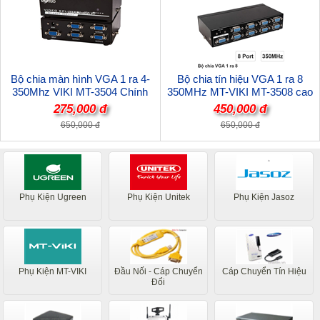
Bộ chia màn hình VGA 1 ra 4-
Bộ chia tín hiệu VGA 1 ra 8
350Mhz VIKI MT-3504 Chính
350MHz MT-VIKI MT-3508 cao
Hãng
cấp
275,000 đ
450,000 đ
650,000 đ
650,000 đ
Phụ Kiện Ugreen
Phụ Kiện Unitek
Phụ Kiện Jasoz
Phụ Kiện MT-VIKI
Đầu Nối - Cáp Chuyển
Cáp Chuyển Tín Hiệu
Đổi