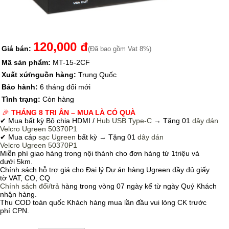
120,000 đ
Giá bán:
(Đã bao gồm Vat 8%)
Mã sản phẩm:
MT-15-2CF
Xuất xứ/nguồn hàng:
Trung Quốc
Bảo hành:
6 tháng đổi mới
Tình trạng:
Còn hàng
🎉
THÁNG 8 TRI ÂN – MUA LÀ CÓ QUÀ
✔ Mua bất kỳ Bộ chia HDMI /
Hub USB Type-C
→
Tặng 01
dây dán
Velcro
Ugreen 50370P1
✔ Mua cáp
sạc Ugreen
bất kỳ → Tặng 01
dây dán
Velcro
Ugreen 50370P1
Miễn phí giao hàng trong nội thành cho đơn hàng từ 1triệu và
dưới 5km.
Chính sách hỗ trợ giá cho Đại lý Dự án hàng Ugreen đầy đủ giấy
tờ VAT, CO, CQ
Chính sách
đổi/trả
hàng trong vòng 07 ngày kể từ ngày Quý Khách
nhận hàng.
Thu COD toàn quốc Khách hàng mua lần đầu vui lòng CK trước
phí CPN.