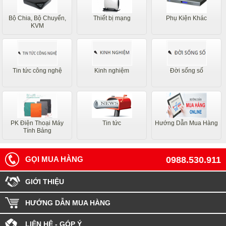
Bộ Chia, Bộ Chuyển,
Thiết bị mạng
Phụ Kiện Khác
KVM
Tin tức công nghệ
Kinh nghiệm
Đời sống số
PK Điện Thoại Máy
Tin tức
Hướng Dẫn Mua Hàng
Tính Bảng
GỌI MUA HÀNG
0988.530.911
GIỚI THIỆU
HƯỚNG DẪN MUA HÀNG
LIÊN HỆ - GÓP Ý