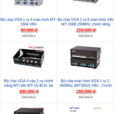
Bộ chia VGA 1 ra 4 màn hình MT-
Bộ chia VGA 1 ra 8 màn hình ViKi
1504 VIKI
MT-1508 150Mhz chính hãng
90,000 đ
150,000 đ
198,000 đ
200,000 đ
Bộ chia VGA 4 vào 1 ra chính
Bộ chia màn hình VGA 1 ra 2-
hãng MT-Viki MT-15-4CH. bộ
350Mhz (MT3502) VIKI - Chính
chuyển 4 CPU ra 1 màn hình
Hãng
180,000 đ
250,000 đ
360,000 đ
495,000 đ