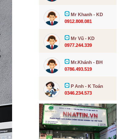
Mr Khanh - KD
0912.808.081
Mr Vũ - KD
0977.244.339
Mr.Khánh - BH
0786.493.519
P Anh - K Toán
0346.234.573