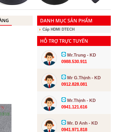
HÀNG
DANH MỤC SẢN PHẨM
Cáp HDMI DTECH
HỖ TRỢ TRỰC TUYẾN
Mr.Trung - KD
0988.530.911
Mr G.Thịnh - KD
0912.828.081
Mr.Thịnh - KD
0941.121.616
Mr. D Anh - KD
0941.971.818