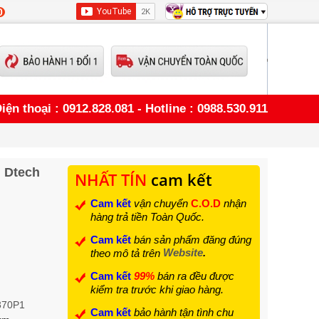
0
iện thoại : 0912.828.081 - Hotline : 0988.530.911
 Dtech
NHẤT TÍN
cam kết
Cam kết
vận chuyển
C.O.D
nhận
hàng trả tiền Toàn Quốc.
Cam kết
bán sản phẩm đăng đúng
Website
.
theo mô tả trên
Cam kết
99%
bán ra đều được
kiểm tra trước khi giao hàng.
370P1
Cam kết
bảo hành tận tình chu