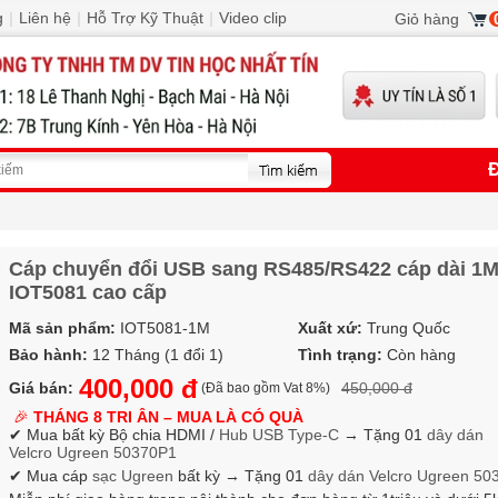
g
|
Liên hệ
|
Hỗ Trợ Kỹ Thuật
|
Video clip
Giỏ hàng
Đ
Cáp chuyển đổi USB sang RS485/RS422 cáp dài 1M
IOT5081 cao cấp
Mã sản phẩm:
IOT5081-1M
Xuất xứ:
Trung Quốc
Bảo hành:
12 Tháng (1 đổi 1)
Tình trạng:
Còn hàng
400,000 đ
Giá bán:
450,000 đ
(Đã bao gồm Vat 8%)
🎉
THÁNG 8 TRI ÂN – MUA LÀ CÓ QUÀ
✔ Mua bất kỳ Bộ chia HDMI /
Hub USB Type-C
→
Tặng 01
dây dán
Velcro
Ugreen 50370P1
✔ Mua cáp
sạc Ugreen
bất kỳ → Tặng 01
dây dán Velcro
Ugreen 50