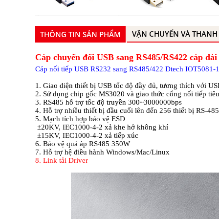
VẬN CHUYỂN VÀ THANH
THÔNG TIN SẢN PHẨM
Cáp chuyển đổi USB sang RS485/RS422 cáp dài
Cáp nối tiếp USB RS232 sang RS485/422 Dtech IOT5081-
1. Giao diện thiết bị USB tốc độ đầy đủ, tương thích với U
2. Sử dụng chip gốc MS3020 và giao thức cổng nối tiếp tiê
3. RS485 hỗ trợ tốc độ truyền 300~3000000bps
4. Hỗ trợ nhiều thiết bị đầu cuối lên đến 256 thiết bị RS-485
5. Mạch tích hợp bảo vệ ESD
±20KV, IEC1000-4-2 xả khe hở không khí
±15KV, IEC1000-4-2 xả tiếp xúc
6. Bảo vệ quá áp RS485 350W
7. Hỗ trợ hệ điều hành Windows/Mac/Linux
8. Link tải
Driver