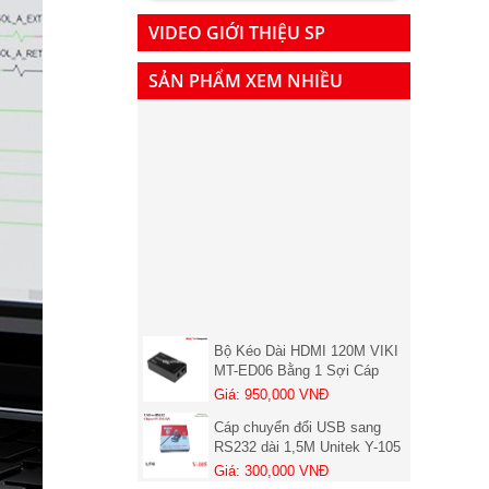
VIDEO GIỚI THIỆU SP
SẢN PHẨM XEM NHIỀU
Bộ Kéo Dài HDMI 120M VIKI
MT-ED06 Bằng 1 Sợi Cáp
LAN Cat5, Cat6 chính hãng (
Giá: 950,000 VNĐ
01 chiếc nhận )
Cáp chuyển đổi USB sang
RS232 dài 1,5M Unitek Y-105
Chính hãng
Giá: 300,000 VNĐ
Bộ khuếch đại tín hiệu HDMI
100-120m - HDMI Extender