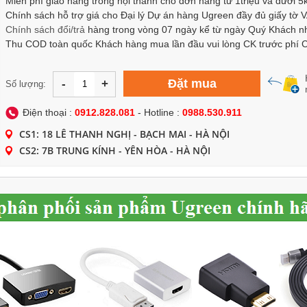
Miễn phí giao hàng trong nội thành cho đơn hàng từ 1triệu và dưới 5
Chính sách hỗ trợ giá cho Đại lý Dự án hàng Ugreen đầy đủ giấy tờ 
Chính sách
đổi/trả
hàng trong vòng 07 ngày kể từ ngày Quý Khách n
Thu COD toàn quốc Khách hàng mua lần đầu vui lòng CK trước phí
Đặt mua
-
+
Số lượng:
Điện thoại :
0912.828.081
- Hotline :
0988.530.911
CS1: 18 LÊ THANH NGHỊ - BẠCH MAI - HÀ NỘI
CS2: 7B TRUNG KÍNH - YÊN HÒA - HÀ NỘI