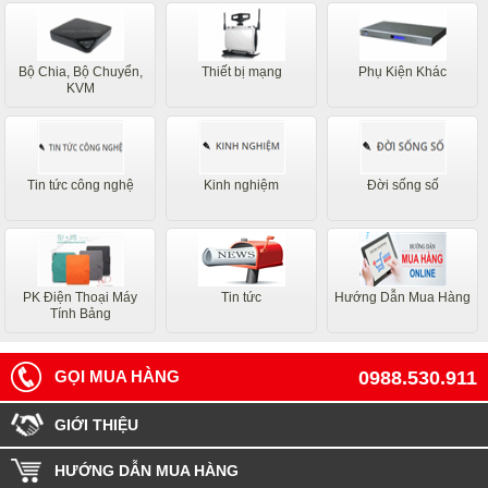
Bộ Chia, Bộ Chuyển,
Thiết bị mạng
Phụ Kiện Khác
KVM
Tin tức công nghệ
Kinh nghiệm
Đời sống số
PK Điện Thoại Máy
Tin tức
Hướng Dẫn Mua Hàng
Tính Bảng
GỌI MUA HÀNG
0988.530.911
GIỚI THIỆU
HƯỚNG DẪN MUA HÀNG