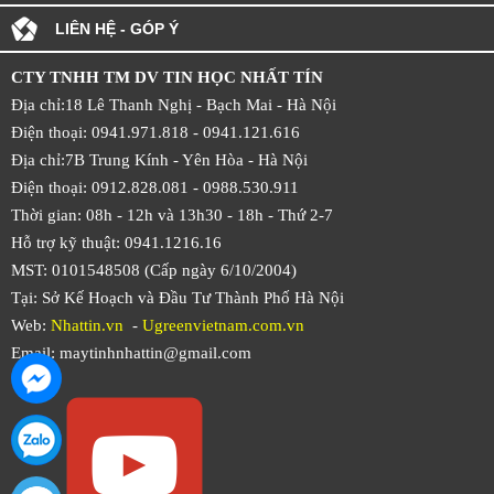
LIÊN HỆ - GÓP Ý
CTY TNHH TM DV TIN HỌC NHẤT TÍN
Địa chỉ:18 Lê Thanh Nghị - Bạch Mai - Hà Nội
Điện thoại: 0941.971.818 -
0941.121.616
Địa chỉ:7B Trung Kính - Yên Hòa -
Hà Nội
Điện thoại: 0912.828.081 -
0988.530.911
Thời gian: 08h - 12h và 13h30 - 18h - Thứ 2-7
Hỗ trợ kỹ thuật: 0941.1216.16
MST: 0101548508 (Cấp ngày 6/10/2004)
Tại: Sở Kế Hoạch và Đầu Tư Thành Phố Hà Nội
Web:
Nhattin.vn
-
Ugreenvietnam.com.vn
Email: maytinhnhattin@gmail.com