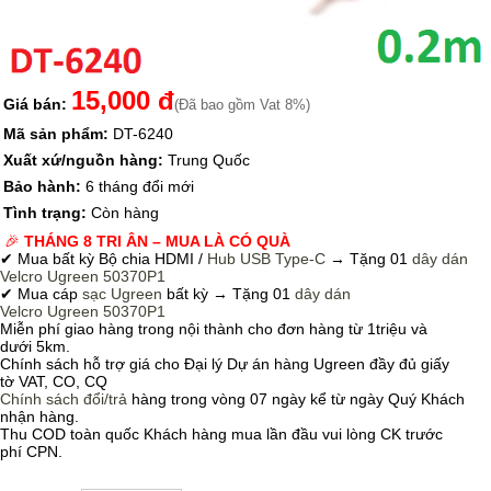
15,000 đ
Giá bán:
(Đã bao gồm Vat 8%)
Mã sản phẩm:
DT-6240
Xuất xứ/nguồn hàng:
Trung Quốc
Bảo hành:
6 tháng đổi mới
Tình trạng:
Còn hàng
🎉
THÁNG 8 TRI ÂN – MUA LÀ CÓ QUÀ
✔ Mua bất kỳ Bộ chia HDMI /
Hub USB Type-C
→
Tặng 01
dây dán
Velcro
Ugreen 50370P1
✔ Mua cáp
sạc Ugreen
bất kỳ → Tặng 01
dây dán
Velcro
Ugreen 50370P1
Miễn phí giao hàng trong nội thành cho đơn hàng từ 1triệu và
dưới 5km.
Chính sách hỗ trợ giá cho Đại lý Dự án hàng Ugreen đầy đủ giấy
tờ VAT, CO, CQ
Chính sách
đổi/trả
hàng trong vòng 07 ngày kể từ ngày Quý Khách
nhận hàng.
Thu COD toàn quốc Khách hàng mua lần đầu vui lòng CK trước
phí CPN.