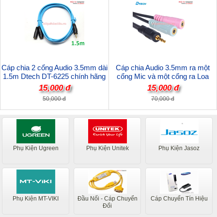
Cáp chia 2 cổng Audio 3.5mm dài
Cáp chia Audio 3.5mm ra một
1.5m Dtech DT-6225 chính hãng
cổng Mic và một cổng ra Loa
Dtech DT-6237. Hàng chính hãng
15,000 đ
15,000 đ
50,000 đ
70,000 đ
Phụ Kiện Ugreen
Phụ Kiện Unitek
Phụ Kiện Jasoz
Phụ Kiện MT-VIKI
Đầu Nối - Cáp Chuyển
Cáp Chuyển Tín Hiệu
Đổi