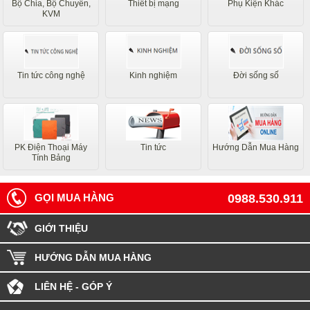
Bộ Chia, Bộ Chuyển,
Thiết bị mạng
Phụ Kiện Khác
KVM
Tin tức công nghệ
Kinh nghiệm
Đời sống số
PK Điện Thoại Máy
Tin tức
Hướng Dẫn Mua Hàng
Tính Bảng
GỌI MUA HÀNG
0988.530.911
GIỚI THIỆU
HƯỚNG DẪN MUA HÀNG
LIÊN HỆ - GÓP Ý