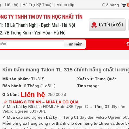
g
|
Liên hệ
|
Hỗ Trợ Kỹ Thuật
|
Video clip
Giỏ hàng
Đ
Kìm bấm mạng Talon TL-315 chính hãng chất lượn
Mã sản phẩm:
TL-315
Xuất xứ:
Trung Quốc
Bảo hành:
6 Tháng (1 đổi 1)
Tình trạng:
Liên hệ
Giá bán:
250,000 đ
🎉
THÁNG 8 TRI ÂN – MUA LÀ CÓ QUÀ
✔ Mua bất kỳ Bộ chia HDMI /
Hub USB Type-C
→
Tặng 01
dây dán
Velcro
Ugreen 50370P1
✔ Mua cáp
sạc Ugreen
bất kỳ → Tặng 01
dây dán Velcro
Ugreen 50
Miễn phí giao hàng trong nội thành cho đơn hàng từ 1triệu và dưới 5