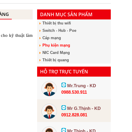
HÀNG
DANH MỤC SẢN PHẨM
Thiết bị thu wifi
Switch - Hub - Poe
cho kỹ thuật làm
Cáp mạng
Phụ kiện mạng
NIC Card Mạng
Thiết bị quang
HỖ TRỢ TRỰC TUYẾN
Mr.Trung - KD
0988.530.911
Mr G.Thịnh - KD
0912.828.081
Mr.Thịnh - KD