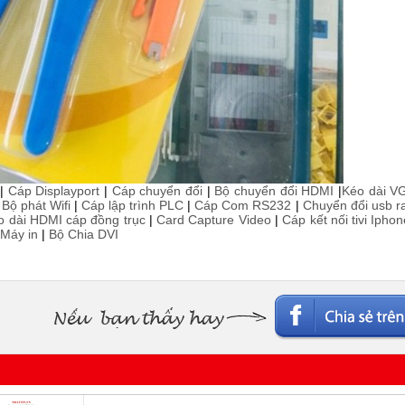
|
Cáp Displayport
|
Cáp chuyển đổi
|
Bộ chuyển đổi HDMI
|
Kéo dài V
|
Bộ phát Wifi
|
Cáp lập trình PLC
|
Cáp Com RS232
|
Chuyển đổi usb r
o dài HDMI cáp đồng trục
|
Card Capture Video
|
Cáp kết nối tivi Iph
Máy in
|
Bộ Chia DVI