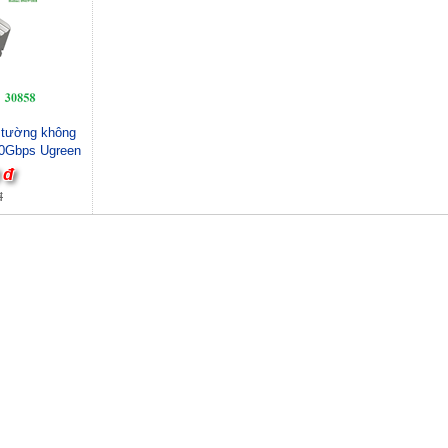
tường không
 10Gbps Ugreen
cấp
 đ
đ