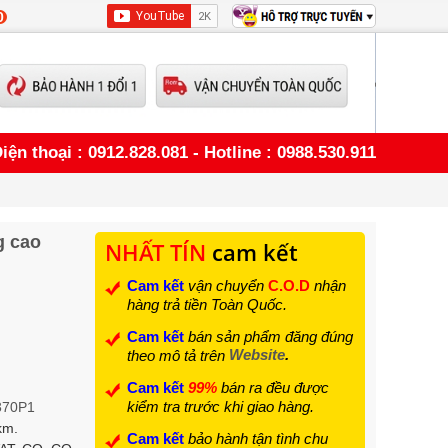
0
iện thoại : 0912.828.081 - Hotline : 0988.530.911
g cao
NHẤT TÍN
cam kết
Cam kết
vận chuyển
C.O.D
nhận
hàng trả tiền Toàn Quốc.
Cam kết
bán sản phẩm đăng đúng
Website
.
theo mô tả trên
Cam kết
99%
bán ra đều được
kiểm tra trước khi giao hàng.
370P1
km.
Cam kết
bảo hành tận tình chu