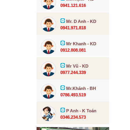
0941.121.616
Mr. D Anh - KD
0941.971.818
Mr Khanh - KD
0912.808.081
Mr Vũ - KD
0977.244.339
Mr.Khánh - BH
0786.493.519
P Anh - K Toán
0346.234.573