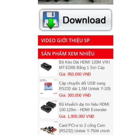
VIDEO GIỚI THIỆU SP
SẢN PHẨM XEM NHIỀU
Bộ Kéo Dài HDMI 120M VIKI
MT-ED06 Bằng 1 Sợi Cáp
LAN Cat5, Cat6 chính hãng (
Giá: 950,000 VNĐ
01 chiếc nhận )
Cáp chuyển đổi USB sang
RS232 dài 1,5M Unitek Y-105
Chính hãng
Giá: 300,000 VNĐ
Bộ khuếch đại tín hiệu HDMI
100-120m - HDMI Extender
VIKI MT-ED06 (Bộ đủ 2
Giá: 1,900,000 VNĐ
chiếc)
Card PCI-e to 2 cổng Com
(RS232) Unitek Y-7504 chính
hãng
Giá: 550,000 VNĐ