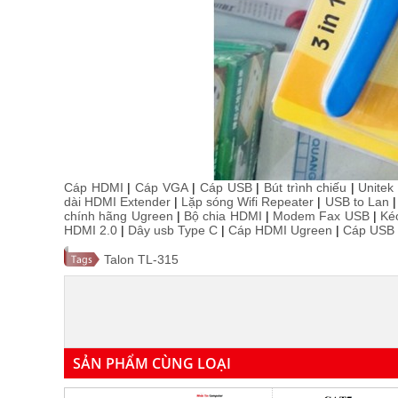
Cáp HDMI
|
Cáp VGA
|
Cáp USB
|
Bút trình chiếu
|
Unitek
dài HDMI Extender
|
Lặp sóng Wifi Repeater
|
USB to Lan
chính hãng Ugreen
|
Bộ chia HDMI
|
Modem Fax USB
|
Ké
HDMI 2.0
|
Dây usb Type C
|
Cáp HDMI Ugreen
|
Cáp USB 
Talon TL-315
SẢN PHẨM CÙNG LOẠI