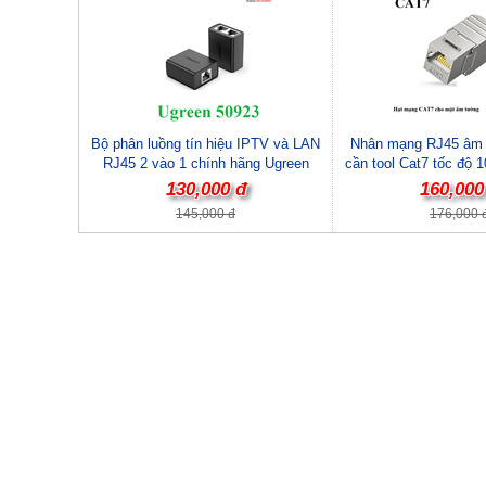
Bộ phân luồng tín hiệu IPTV và LAN
Nhân mạng RJ45 âm 
RJ45 2 vào 1 chính hãng Ugreen
cần tool Cat7 tốc độ
50923 cao cấp
30858 cao 
130,000 đ
160,000
145,000 đ
176,000 