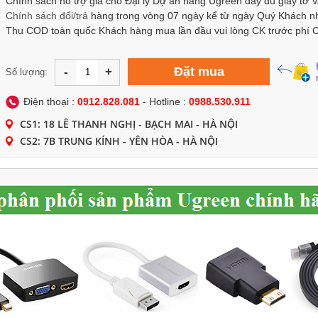
Chính sách hỗ trợ giá cho Đại lý Dự án hàng Ugreen đầy đủ giấy tờ 
Chính sách
đổi/trả
hàng trong vòng 07 ngày kể từ ngày Quý Khách n
Thu COD toàn quốc Khách hàng mua lần đầu vui lòng CK trước phí
Đặt mua
-
+
Số lượng:
Điện thoại :
0912.828.081
- Hotline :
0988.530.911
CS1: 18 LÊ THANH NGHỊ - BẠCH MAI - HÀ NỘI
CS2: 7B TRUNG KÍNH - YÊN HÒA - HÀ NỘI