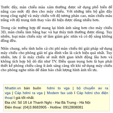
Trước đây, màn chiếu màu xám thường được sử dụng phổ biến để
nâng cao mức độ đen cho máy chiếu. Với những tiến bộ gần đây
trong công nghệ và máy chiếu với độ tương phản cao, màn chiếu màu
trắng với độ trung tính thay vào đó hiện được dùng nhiều hơn.
Trong các trường hợp để mang lại hình ảnh sáng hơn cho máy chiếu
3D, màn chiếu làm bằng bạc và hạt thủy tinh thường được dùng. Tuy
nhiên, loại màn chiếu này sẽ làm giảm góc nhìn và có độ sáng không
đồng đều.
Nhìn chung, nếu tính luôn cả chi phí màn chiếu thì giải pháp sử dụng
máy chiếu cho phòng giải trí gia đình vẫn là cách hiệu quả nhất. Tuy
nhiên, lưu ý là máy chiếu sẽ mất thời gian khởi động lâu hơn và
không tích hợp bộ dò đài như TV. Điều quan trọng hơn là bạn phải
thiết kế phòng chiếu càng ít ánh sáng càng tốt khi sử dụng máy chiếu
cho phòng nghe nhìn để đảm bảo chất lượng hình ảnh tối ưu.
Nhattin.vn
bán buôn
hdmi to vga
|
bộ chuyển av ra
vga
|
Cáp hdmi ra vga
|
Modem fax usb
I
Cáp hdmi cho điện
thoại
I giá tốt nhất.
Địa chỉ: Số 18 Lê Thanh Nghị - Hai Bà Trưng - Hà Nội
Điện thoại: (04)3.8683905 - Hotline: 0912808081