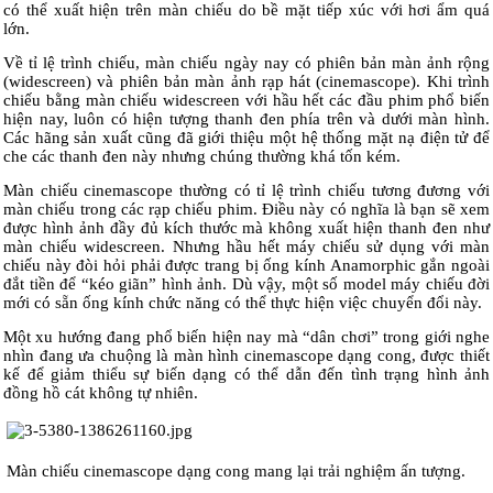
có thể xuất hiện trên màn chiếu do bề mặt tiếp xúc với hơi ẩm quá
lớn.
Về tỉ lệ trình chiếu, màn chiếu ngày nay có phiên bản màn ảnh rộng
(widescreen) và phiên bản màn ảnh rạp hát (cinemascope). Khi trình
chiếu bằng màn chiếu widescreen với hầu hết các đầu phim phổ biến
hiện nay, luôn có hiện tượng thanh đen phía trên và dưới màn hình.
Các hãng sản xuất cũng đã giới thiệu một hệ thống mặt nạ điện tử để
che các thanh đen này nhưng chúng thường khá tốn kém.
Màn chiếu cinemascope thường có tỉ lệ trình chiếu tương đương với
màn chiếu trong các rạp chiếu phim. Điều này có nghĩa là bạn sẽ xem
được hình ảnh đầy đủ kích thước mà không xuất hiện thanh đen như
màn chiếu widescreen. Nhưng hầu hết máy chiếu sử dụng với màn
chiếu này đòi hỏi phải được trang bị ống kính Anamorphic gắn ngoài
đắt tiền để “kéo giãn” hình ảnh. Dù vậy, một số model máy chiếu đời
mới có sẵn ống kính chức năng có thể thực hiện việc chuyển đổi này.
Một xu hướng đang phổ biến hiện nay mà “dân chơi” trong giới nghe
nhìn đang ưa chuộng là màn hình cinemascope dạng cong, được thiết
kế để giảm thiểu sự biến dạng có thể dẫn đến tình trạng hình ảnh
đồng hồ cát không tự nhiên.
Màn chiếu cinemascope dạng cong mang lại trải nghiệm ấn tượng.