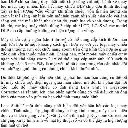
bản DLP chỉ sử dụng duy nhất một chip cùng với một bánh xe quay
lọc màu. Tuy nhiên, hầu hết máy chiếu DLP chip đơn thỉnh thoảng
xảy ra hiện tượng “cầu vồng” khi trình chiếu, vốn là hiện tượng khi
các vật thể sáng (nhất là trên một hậu cảnh tối) xuất hiện các vệt ánh
sáng với các màu khác nhau như đỏ, xanh lục và xanh dương. Trong
khi đó, các loại máy chiếu dùng 3 chip như LCD, LCoS và các model
DLP cao cấp thường không có hiện tượng cầu vồng.
Máy chiếu cự ly ngắn (short-throw) có thể cung cấp kích thước màn
ảnh lớn hơn từ một khoảng cách gần hơn so với các loại máy chiếu
thông thường. Khi đó, chức năng zoom trên ống kính tích hợp sẽ giúp
xác định kích thước màn hình. Chẳng hạn, một model máy chiếu cự ly
ngắn với khả năng zoom 2,1x có thể cung cấp màn ảnh 100 inch từ
khoảng cách 3 mét. Đây là một yếu tố rất quan trọng cần cân nhắc đối
với những người dùng có phòng chiếu kích thước nhỏ.
Do thiết kế phòng chiếu nên không phải lúc nào bạn cũng có thể bố
trí máy chiếu trực diện ngay giữa màn chiếu mà đôi khi phải đặt hơi
xéo. Lúc đó, máy chiếu có tính năng Lens Shift và Keystone
Correction sẽ rất hữu ích, cho phép người dùng có thể điều chỉnh ống
kính của máy vào giữa và hạn chế tình trạng méo hình.
Lens Shift là một tính năng phổ biến đối với hầu hết các loại máy
chiếu. Tính năng này giúp di chuyển ống kính trong máy theo chiều
dọc và chiều ngang về mặt vật lý. Còn tính năng Keystone Correction
chỉ giúp xử lý hình ảnh về mặt kỹ thuật số và có thể gây ra hiện tượng
làm mất chi tiết.