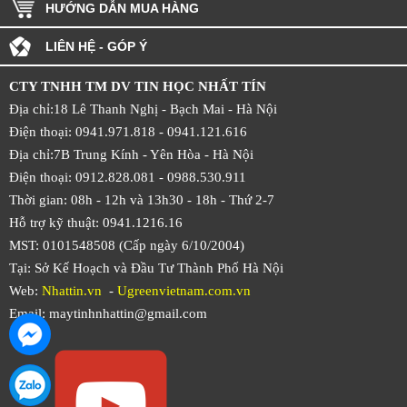
HƯỚNG DẪN MUA HÀNG
LIÊN HỆ - GÓP Ý
CTY TNHH TM DV TIN HỌC NHẤT TÍN
Địa chỉ:18 Lê Thanh Nghị - Bạch Mai - Hà Nội
Điện thoại: 0941.971.818 -
0941.121.616
Địa chỉ:7B Trung Kính - Yên Hòa -
Hà Nội
Điện thoại: 0912.828.081 -
0988.530.911
Thời gian: 08h - 12h và 13h30 - 18h - Thứ 2-7
Hỗ trợ kỹ thuật: 0941.1216.16
MST: 0101548508 (Cấp ngày 6/10/2004)
Tại: Sở Kế Hoạch và Đầu Tư Thành Phố Hà Nội
Web:
Nhattin.vn
-
Ugreenvietnam.com.vn
Email: maytinhnhattin@gmail.com