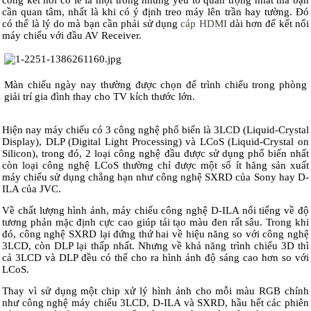
cổng kết nối có lẽ là một trong những yếu tố quan trọng nhất mà bạn
cần quan tâm, nhất là khi có ý định treo máy lên trần hay tường. Đó
có thể là lý do mà bạn cần phải sử dụng
cáp HDMI
dài hơn để kết nối
máy chiếu với đầu AV Receiver.
Màn chiếu ngày nay thường được chọn để trình chiếu trong phòng
giải trí gia đình thay cho TV kích thước lớn.
Hiện nay máy chiếu có 3 công nghệ phổ biến là 3LCD (Liquid-Crystal
Display), DLP (Digital Light Processing) và LCoS (Liquid-Crystal on
Silicon), trong đó, 2 loại công nghệ đầu được sử dụng phổ biến nhất
còn loại công nghệ LCoS thường chỉ được một số ít hãng sản xuất
máy chiếu sử dụng chẳng hạn như công nghệ SXRD của Sony hay D-
ILA của JVC.
Về chất lượng hình ảnh, máy chiếu công nghệ D-ILA nổi tiếng về độ
tương phản mặc định cực cao giúp tái tạo màu đen rất sâu. Trong khi
đó, công nghệ SXRD lại đứng thứ hai về hiệu năng so với công nghệ
3LCD, còn DLP lại thấp nhất. Nhưng về khả năng trình chiếu 3D thì
cả 3LCD và DLP đều có thể cho ra hình ảnh độ sáng cao hơn so với
LCoS.
Thay vì sử dụng một chip xử lý hình ảnh cho mỗi màu RGB chính
như công nghệ máy chiếu 3LCD, D-ILA và SXRD, hầu hết các phiên