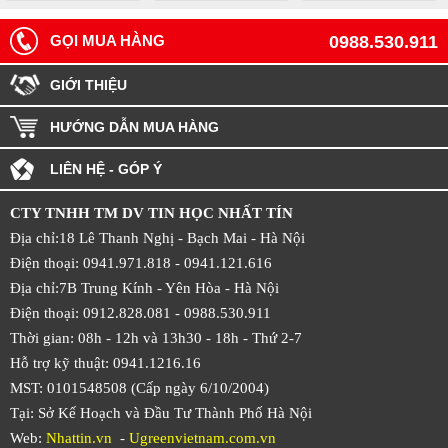
GỌI MUA HÀNG
0988.530.911
GIỚI THIỆU
HƯỚNG DẪN MUA HÀNG
LIÊN HỆ - GÓP Ý
CTY TNHH TM DV TIN HỌC NHẤT TÍN
Địa chỉ:18 Lê Thanh Nghị - Bạch Mai - Hà Nội
Điện thoại: 0941.971.818 -
0941.121.616
Địa chỉ:7B Trung Kính - Yên Hòa -
Hà Nội
Điện thoại: 0912.828.081 -
0988.530.911
Thời gian: 08h - 12h và 13h30 - 18h - Thứ 2-7
Hỗ trợ kỹ thuật: 0941.1216.16
MST: 0101548508 (Cấp ngày 6/10/2004)
Tại: Sở Kế Hoạch và Đầu Tư Thành Phố Hà Nội
Web:
Nhattin.vn
-
Ugreenvietnam.com.vn