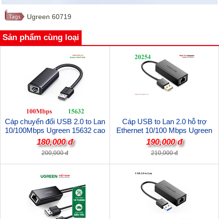
Ugreen 60719
Sản phẩm cùng loại
Cáp chuyển đổi USB 2.0 to Lan
Cáp USB to Lan 2.0 hỗ trợ
10/100Mbps Ugreen 15632 cao
Ethernet 10/100 Mbps Ugreen
cấp
20254 cao cấp
180,000 đ
190,000 đ
200,000 đ
210,000 đ