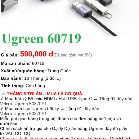
590,000 đ
Giá bán:
(Đã bao gồm Vat 8%)
Mã sản phẩm:
60719
Xuất xứ/nguồn hàng:
Trung Quốc
Bảo hành:
18 Tháng (1 đổi 1)
Tình trạng:
Còn hàng
🎉
THÁNG 8 TRI ÂN – MUA LÀ CÓ QUÀ
✔ Mua bất kỳ Bộ chia HDMI /
Hub USB Type-C
→
Tặng 01
dây dán
Velcro
Ugreen 50370P1
✔ Mua cáp
sạc Ugreen
bất kỳ → Tặng 01
dây dán
Velcro
Ugreen 50370P1
Miễn phí giao hàng trong nội thành cho đơn hàng từ 1triệu và
dưới 5km.
Chính sách hỗ trợ giá cho Đại lý Dự án hàng Ugreen đầy đủ giấy
tờ VAT, CO, CQ
Chính sách
đổi/trả
hàng trong vòng 07 ngày kể từ ngày Quý Khách