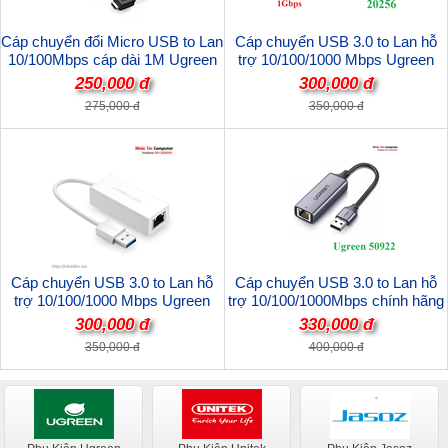
Cáp chuyển đổi Micro USB to Lan
Cáp chuyển USB 3.0 to Lan hỗ
10/100Mbps cáp dài 1M Ugreen
trợ 10/100/1000 Mbps Ugreen
30985 cao cấp
20256 cao cấp
250,000 đ
300,000 đ
275,000 đ
350,000 đ
Cáp chuyển USB 3.0 to Lan hỗ
Cáp chuyển USB 3.0 to Lan hỗ
trợ 10/100/1000 Mbps Ugreen
trợ 10/100/1000Mbps chính hãng
20255 cao cấp
Ugreen 50922
300,000 đ
330,000 đ
350,000 đ
400,000 đ