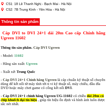
CS1: 18 Lê Thanh Nghị - Bạch Mai - Hà Nội
CS2: 7B Trung Kính - Yên Hòa - Hà Nội
Thông tin sản phẩm
Cáp DVI to DVI 24+1 dài 20m Cao cấp Chính hãng
Ugreen 11602
Thông tin sản phẩm.
Cáp DVI Ugreen
- Model:
11602
- Hãng sản xuất:
Ugreen
- Xuất xứ:
Trung Quốc
-
Cáp DVI 24+1 Chính hãng Ugreen
là cáp chuẩn kỹ thuật số chuyên
dùng để kết nối từ máy tính tới ti vi kỹ thuật số, máy chiếu, đầu đĩa
DVD hoặc máy chơi game có cổng kết nối
DVI
.
-
Cáp DVI 24+1 chính hãng Ugreen UG-11602
có chiều
dài 20m có
chip khuếch đại tín hiệu
, giúp tín hiệu ổn định và hình ảnh luôn được
sắc nét nhất.