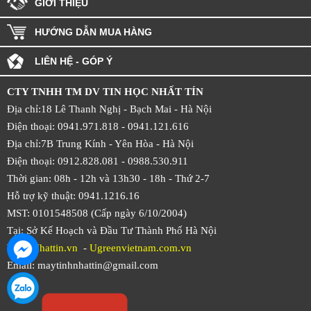
GIỚI THIỆU
HƯỚNG DẪN MUA HÀNG
LIÊN HỆ - GÓP Ý
CTY TNHH TM DV TIN HỌC NHẤT TÍN
Địa chỉ:18 Lê Thanh Nghị - Bạch Mai - Hà Nội
Điện thoại: 0941.971.818 -
0941.121.616
Địa chỉ:7B Trung Kính - Yên Hòa -
Hà Nội
Điện thoại: 0912.828.081 -
0988.530.911
Thời gian: 08h - 12h và 13h30 - 18h - Thứ 2-7
Hỗ trợ kỹ thuật: 0941.1216.16
MST: 0101548508 (Cấp ngày 6/10/2004)
Tại: Sở Kế Hoạch và Đầu Tư Thành Phố Hà Nội
Web:
Nhattin.vn
-
Ugreenvietnam.com.vn
Email: maytinhnhattin@gmail.com