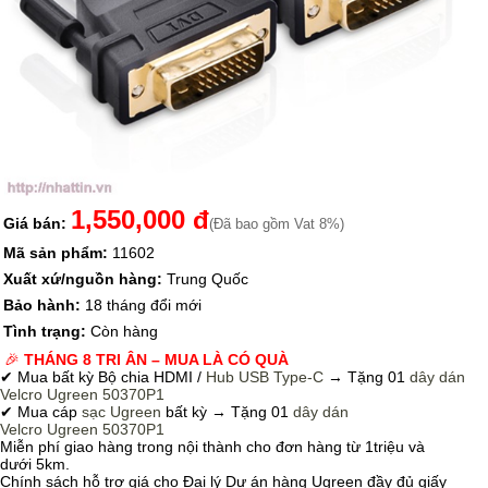
1,550,000 đ
Giá bán:
(Đã bao gồm Vat 8%)
Mã sản phẩm:
11602
Xuất xứ/nguồn hàng:
Trung Quốc
Bảo hành:
18 tháng đổi mới
Tình trạng:
Còn hàng
🎉
THÁNG 8 TRI ÂN – MUA LÀ CÓ QUÀ
✔ Mua bất kỳ Bộ chia HDMI /
Hub USB Type-C
→
Tặng 01
dây dán
Velcro
Ugreen 50370P1
✔ Mua cáp
sạc Ugreen
bất kỳ → Tặng 01
dây dán
Velcro
Ugreen 50370P1
Miễn phí giao hàng trong nội thành cho đơn hàng từ 1triệu và
dưới 5km.
Chính sách hỗ trợ giá cho Đại lý Dự án hàng Ugreen đầy đủ giấy