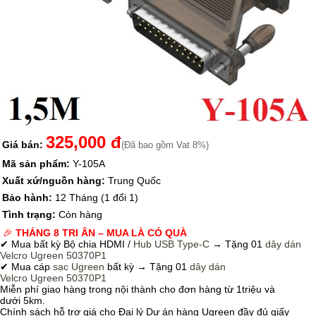
325,000 đ
Giá bán:
(Đã bao gồm Vat 8%)
Mã sản phẩm:
Y-105A
Xuất xứ/nguồn hàng:
Trung Quốc
Bảo hành:
12 Tháng (1 đổi 1)
Tình trạng:
Còn hàng
🎉
THÁNG 8 TRI ÂN – MUA LÀ CÓ QUÀ
✔ Mua bất kỳ Bộ chia HDMI /
Hub USB Type-C
→
Tặng 01
dây dán
Velcro
Ugreen 50370P1
✔ Mua cáp
sạc Ugreen
bất kỳ → Tặng 01
dây dán
Velcro
Ugreen 50370P1
Miễn phí giao hàng trong nội thành cho đơn hàng từ 1triệu và
dưới 5km.
Chính sách hỗ trợ giá cho Đại lý Dự án hàng Ugreen đầy đủ giấy