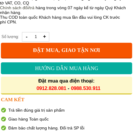
tờ VAT, CO, CQ
Chính sách
đổi/trả
hàng trong vòng 07 ngày kể từ ngày Quý Khách
nhận hàng.
Thu COD toàn quốc Khách hàng mua lần đầu vui lòng CK trước
phí CPN.
-
+
Số lượng:
ĐẶT MUA, GIAO TẬN NƠI
HƯỚNG DẪN MUA HÀNG
Đặt mua qua điện thoại:
0912.828.081
-
0988.530.911
CAM KẾT
Trả tiền đúng giá trị sản phẩm
Giao hàng Toàn quốc
Đảm bảo chất lượng hàng. Đổi trả SP lỗi