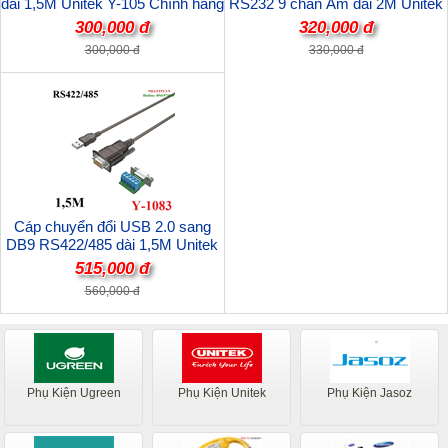
dài 1,5M Unitek Y-105 Chính hãng
RS232 9 chân Âm dài 2M Unitek
Y-105D Chip PL2303 cao cấp
300,000 đ
320,000 đ
300,000 đ
330,000 đ
Cáp chuyển đổi USB 2.0 sang
DB9 RS422/485 dài 1,5M Unitek
Y-1083 cao cấp
515,000 đ
560,000 đ
Phụ Kiện Ugreen
Phụ Kiện Unitek
Phụ Kiện Jasoz