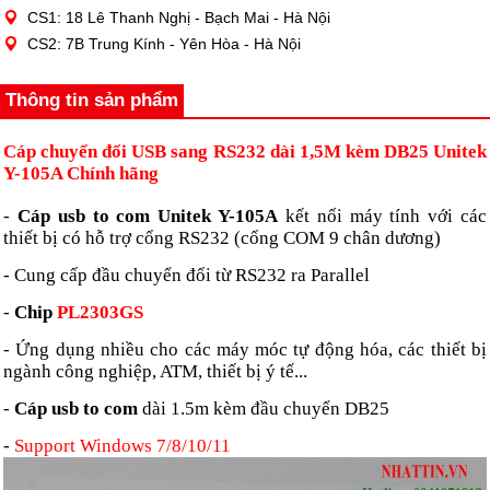
CS1: 18 Lê Thanh Nghị - Bạch Mai - Hà Nội
CS2: 7B Trung Kính - Yên Hòa - Hà Nội
Thông tin sản phẩm
Cáp chuyển đổi USB sang RS232 dài 1,5M kèm DB25 Unitek
Y-105A Chính hãng
-
Cáp usb to com Unitek Y-105A
kết nối máy tính với các
thiết bị có hỗ trợ cổng RS232 (cổng COM 9 chân dương)
- Cung cấp đầu chuyển đổi từ RS232 ra Parallel
-
Chip
PL2303GS
- Ứng dụng nhiều cho các máy móc tự động hóa, các thiết bị
ngành công nghiệp, ATM, thiết bị ý tế...
-
Cáp usb to com
dài 1.5m kèm đầu chuyển DB25
-
Support Windows 7/8/10/11