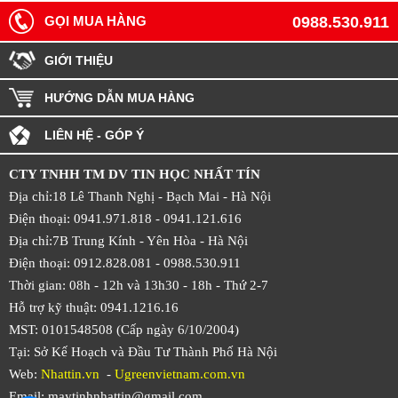
GỌI MUA HÀNG
0988.530.911
GIỚI THIỆU
HƯỚNG DẪN MUA HÀNG
LIÊN HỆ - GÓP Ý
CTY TNHH TM DV TIN HỌC NHẤT TÍN
Địa chỉ:18 Lê Thanh Nghị - Bạch Mai - Hà Nội
Điện thoại: 0941.971.818 -
0941.121.616
Địa chỉ:7B Trung Kính - Yên Hòa -
Hà Nội
Điện thoại: 0912.828.081 -
0988.530.911
Thời gian: 08h - 12h và 13h30 - 18h - Thứ 2-7
Hỗ trợ kỹ thuật: 0941.1216.16
MST: 0101548508 (Cấp ngày 6/10/2004)
Tại: Sở Kế Hoạch và Đầu Tư Thành Phố Hà Nội
Web:
Nhattin.vn
-
Ugreenvietnam.com.vn
Email: maytinhnhattin@gmail.com