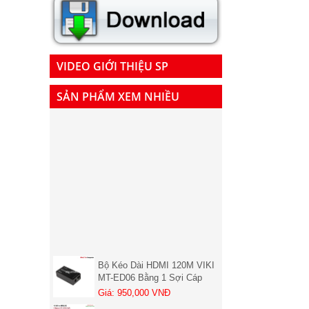
VIDEO GIỚI THIỆU SP
SẢN PHẨM XEM NHIỀU
Bộ Kéo Dài HDMI 120M VIKI
MT-ED06 Bằng 1 Sợi Cáp
LAN Cat5, Cat6 chính hãng (
Giá: 950,000 VNĐ
01 chiếc nhận )
Cáp chuyển đổi USB sang