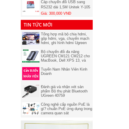
RS232 dài 1,5M Unitek Y-105
Chính hãng
Giá: 300,000 VNĐ
Bộ khuếch đại tín hiệu HDMI
100-120m - HDMI Extender
TIN TỨC MỚI
VIKI MT-ED06 (Bộ đủ 2
Giá: 1,900,000 VNĐ
chiếc)
Tổng hợp mã bộ chia hdmi,
Card PCI-e to 2 cổng Com
gộp hdmi, vga, chuyển mạch
(RS232) Unitek Y-7504 chính
hdmi, ghi hình hdmi Ugreen
hãng
Giá: 550,000 VNĐ
chính hãng
Bộ chuyển đổi đa năng
Chuyển mạch 2 CPU ra 1
UGREEN CM121 CM212 cho
MacBook, Dell XPS 13, và
màn hình VGA MT-VIKI MT-
thiết bị máy tính điện thoại hỗ
15-2CF Chính hãng
Giá: 150,000 VNĐ
trợ USB type C
Tuyển Nam Nhân Viên Kinh
Doanh
Cáp HDMI 15m hỗ trợ 3D, 4K
x 2K Unitek Y-C143 Chính
hãng
Đánh giá và nhận xét sản
Giá: 660,000 VNĐ
phẩm Bộ thu phát Bluetooth
UGreen 40759
Switch TP-LINK 8 port - Bộ
chia Mạng Lan 8 cổng TL-
Công nghệ cấp nguồn PoE là
SF1008D
Giá: 250,000 VNĐ
gì? chuẩn PoE ứng dụng trong
camera quan sát
Cáp HDMI 1.4 dài 20M hỗ trợ
4K@30Hz 3D/HDR/ARC
Ugreen 10112 cao cấp (Có IC)
Giá: 1,500,000 VNĐ