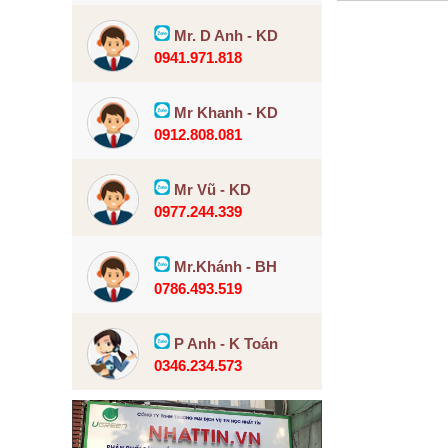
Mr. D Anh - KD
0941.971.818
Mr Khanh - KD
0912.808.081
Mr Vũ - KD
0977.244.339
Mr.Khánh - BH
0786.493.519
P Anh - K Toán
0346.234.573