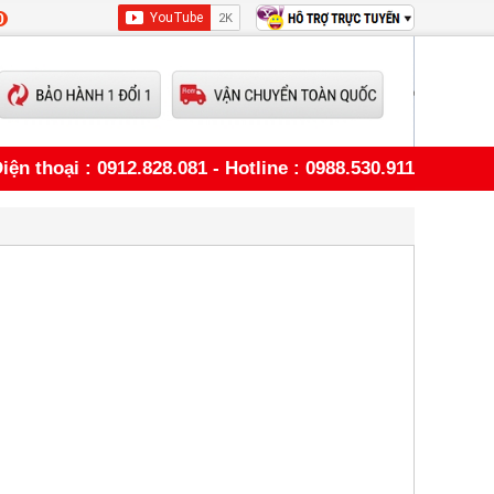
0
iện thoại : 0912.828.081 - Hotline : 0988.530.911