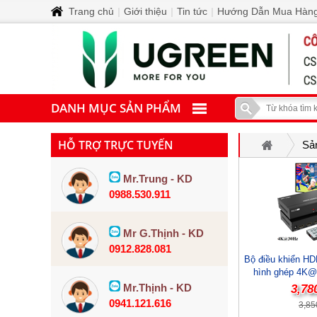
Trang chủ
|
Giới thiệu
|
Tin tức
|
Hướng Dẫn Mua Hàn
DANH MỤC SẢN PHẨM
HỖ TRỢ TRỰC TUYẾN
Sả
Mr.Trung - KD
0988.530.911
Mr G.Thịnh - KD
0912.828.081
Bộ điều khiển HD
hình ghép 4K@
HD0104
Mr.Thịnh - KD
3,78
0941.121.616
3,85