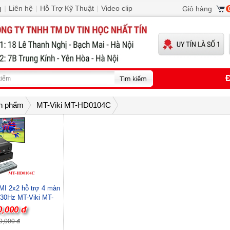
g
|
Liên hệ
|
Hỗ Trợ Kỹ Thuật
|
Video clip
Giỏ hàng
Đ
n phẩm
MT-Viki MT-HD0104C
MI 2x2 hỗ trợ 4 màn
30Hz MT-Viki MT-
C cao cấp
0,000 đ
0,000 đ