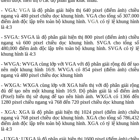
điểm được hiển thị ở các độ phân giải khác nhau.
- VGA:
VGA
là độ phân giải hiện thị 640 pixel (điểm ảnh) chiều
ngang và 480 pixel chiều dọc khung hình. VGA cho tổng số 307.000
điểm ảnh độc lập trên toàn bộ khung hình.
VGA
có tỷ lệ khung hình
là 4:3
- SVGA: SVGA là độ phân giải hiện thị 800 pixel (điểm ảnh) chiều
ngang và 600 pixel chiều dọc khung hình. SVGA cho tổng số
480,000 điểm ảnh độc lập trên toàn bộ khung hình. SVGA có tỷ lệ
khung hình là 4:3
- WVGA: WVGA cùng lớp với VGA với độ phân giải rộng đủ để tạo
nên một khung hình 16:9. WVGA có 854 pixel (điểm ảnh) chiều
ngang và 480 pixel chiều dọc khung hình
- WXGA: WXGA cùng lớp với XGA hiển thị với độ phân giải rộng
đủ để tạo nên một khung hình 16:9. Độ phân giải là số điểm ảnh
(Pixel) hiển thị sử dụng để tạo nên hình ảnh. WXGA có 1366 đến
1280 pixel chiều ngang và 768 đến 720 pixel chiều dọc khung hình
- XGA: XGA là độ phân giải hiện thị 1024 pixel (điểm ảnh) chiều
ngang và 768 pixel chiều dọc khung hình. XGA cho tổng số 786,432
điểm ảnh độc lập trên toàn bộ khung hình. XGA có tỷ lệ khung hình
là 4:3
- UXGA: UXGA là độ phân giải hiện thị 1600 pixel (điểm ảnh) chiều