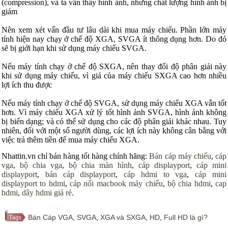
(compression), và ta vẫn thấy hình ảnh, nhưng chất lượng hình ảnh bị
giảm
Nên xem xét vấn đầu tư lâu dài khi mua máy chiếu. Phần lớn máy
tính hiện nay chạy ở chế độ
XGA
, SVGA ít thông dụng hơn. Do đó
sẽ bị giới hạn khi sử dụng máy chiếu
SVGA
.
Nếu máy tính chạy ở chế độ SXGA, nên thay đổi độ phân giải này
khi sử dụng máy chiếu, vì giá của máy chiếu SXGA cao hơn nhiều
lợi ích thu được
Nếu máy tính chạy ở chế độ SVGA, sử dụng máy chiếu XGA vẫn tốt
hơn. Vì máy chiếu XGA xử lý tốt hình ảnh SVGA, hình ảnh không
bị biến dạng; và có thể sử dụng cho các độ phân giải khác nhau. Tuy
nhiên, đối với một số người dùng, các lợi ích này không cân bằng với
việc trả thêm tiền để mua máy chiếu XGA.
Nhattin.vn chỉ bán hàng tốt hàng chính hãng:
Bán cáp máy chiếu
,
cáp
vga
,
bộ chia vga
,
bộ chia màn hình
,
cáp displayport
,
cáp mini
displayport
,
bán cáp displayport
,
cáp hdmi to vga
,
cáp mini
displayport to hdmi
,
cáp nối macbook máy chiếu
,
bộ chia hdmi
,
cap
hdmi
,
dây hdmi giá rẻ
.
Bán Cáp VGA
,
SVGA
,
XGA và SXGA
,
HD
,
Full HD là gì?