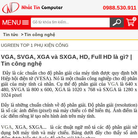
0988.530.911
0
Tin tức
Tin công nghệ
UGREEN TOP 1 PHỤ KIỆN CÔNG
NGHỆ CAO CẤP
VGA, SVGA, XGA và SXGA, HD, Full HD là gì? |
Tin công nghệ
Đây là các chuẩn cho độ phân giải của máy tính được quy định bởi
Hiệp hội điện tử (VESA). Nó là một chuẩn công nghiệp cho độ phân
giải của máy tính cá nhân. Cụ thể độ phân giải của
VGA
là 640 x
480, SVGA là 800 x 600, XGA là 1020 x 768 và SXGA là 1280 x
1024 pixel
Đây là những chuẩn chính về độ phân giải. Độ phân giải (resolution)
là số các ảnh điểm (pixel) mà máy chiếu có thể hiển thị. Ảnh điểm là
các điểm riêng lẻ tạo nên hình ảnh trên máy tính.
VGA
, XGA, SXGA... là các thuật ngữ mô tả các độ phân giải sử
dụng bởi máy tính và máy chiếu. Bảng dưới đây cho thấy số ảnh