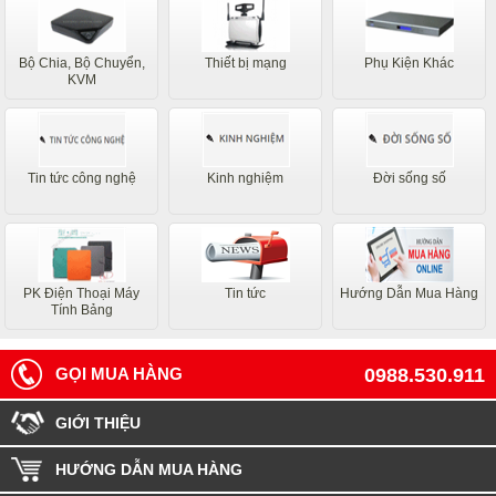
Bộ Chia, Bộ Chuyển,
Thiết bị mạng
Phụ Kiện Khác
KVM
Tin tức công nghệ
Kinh nghiệm
Đời sống số
PK Điện Thoại Máy
Tin tức
Hướng Dẫn Mua Hàng
Tính Bảng
GỌI MUA HÀNG
0988.530.911
GIỚI THIỆU
HƯỚNG DẪN MUA HÀNG