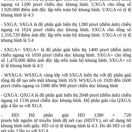
ngang và 1200 pixel chiều dọc khung hình. UXGA cho tổng số
1.920.000 điểm ảnh độc lập trên toàn bộ khung hình. UXGA có tỷ lệ
khung hình là 4:3
- SXGA: SXGA là độ phân giải hiện thị 1280 pixel (điểm ảnh) chiều
ngang và 1024 pixel chiều dọc khung hình. SXGA cho tổng số
1,310,720 điểm ảnh độc lập trên toàn bộ khung hình. UXGA có tỷ lệ
khung hình là 5:4
- SXGA+: SXGA+ là độ phân giải hiện thị 1400 pixel (điểm ảnh)
chiều ngang và 1050 pixel chiều dọc khung hình. SXGA+ cho tổng
số 1,470,000 điểm ảnh độc lập trên toàn bộ khung hình. SXGA+ có
tỷ lệ khung hình là 4:3
- WSXGA: WSXGA cùng lớp với SXGA hiển thị với độ phân giải
rộng đủ để tạo nên một khung hình 16:9. WSXGA có 1920 đến 1600
pixel chiều ngang và 1080 đến 900 pixel chiều dọc khung hình
- QXGA: QXGA là độ phân giải hiện thị 2048 pixel (điểm ảnh) chiều
ngang và 1536 pixel chiều dọc khung hình. Độ phân giải của QXGA
gấp 4 lần so với XGA
- HD: Độ phân giải HD 1280 × 720
pixels bắt nguồn từ truyền hình độ nét cao (HDTV), nó sử dụng 60
khung hình mỗi giây. HD có tỷ lệ khung hình là 4:3. Do đó HD có độ
nét gấp 3 lần so với VGA.