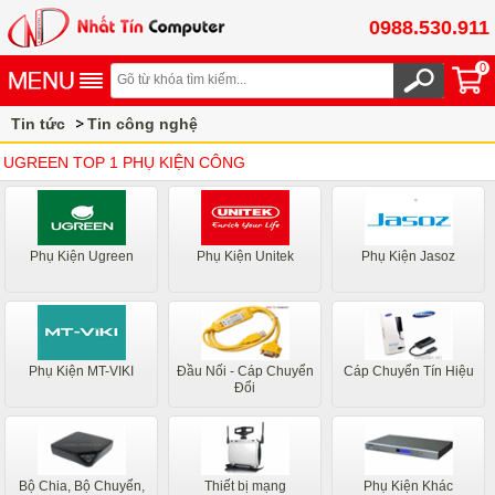
0988.530.911
0
Tin tức
Tin công nghệ
UGREEN TOP 1 PHỤ KIỆN CÔNG NGHỆ CAO CẤP
UGREEN TOP 1 PHỤ KIỆN CÔNG
NGHỆ CAO CẤP
Phụ Kiện Ugreen
Phụ Kiện Unitek
Phụ Kiện Jasoz
Phụ Kiện MT-VIKI
Đầu Nối - Cáp Chuyển
Cáp Chuyển Tín Hiệu
Đổi
Bộ Chia, Bộ Chuyển,
Thiết bị mạng
Phụ Kiện Khác