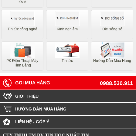
KVM
Tin tức công nghệ
Kinh nghiệm
Đời sống số
PK Điện Thoại Máy
Tin tức
Hướng Dẫn Mua Hàng
Tính Bảng
GỌI MUA HÀNG
0988.530.911
GIỚI THIỆU
HƯỚNG DẪN MUA HÀNG
LIÊN HỆ - GÓP Ý
CTY TNHH TM DV TIN HỌC NHẤT TÍN