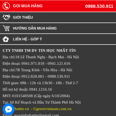
GỌI MUA HÀNG
0988.530.911
GIỚI THIỆU
HƯỚNG DẪN MUA HÀNG
LIÊN HỆ - GÓP Ý
CTY TNHH TM DV TIN HỌC NHẤT TÍN
Địa chỉ:18 Lê Thanh Nghị - Bạch Mai - Hà Nội
Điện thoại: 0941.971.818 -
0941.121.616
Địa chỉ:7B Trung Kính - Yên Hòa -
Hà Nội
Điện thoại: 0912.828.081 -
0988.530.911
Thời gian: 08h - 12h và 13h30 - 18h - Thứ 2-7
Hỗ trợ kỹ thuật: 0941.1216.16
MST: 0101548508 (Cấp ngày 6/10/2004)
Tại: Sở Kế Hoạch và Đầu Tư Thành Phố Hà Nội
Web:
Nhattin.vn
-
Ugreenvietnam.com.vn
Email: maytinhnhattin@gmail.com