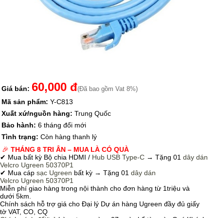
60,000 đ
Giá bán:
(Đã bao gồm Vat 8%)
Mã sản phẩm:
Y-C813
Xuất xứ/nguồn hàng:
Trung Quốc
Bảo hành:
6 tháng đổi mới
Tình trạng:
Còn hàng thanh lý
🎉
THÁNG 8 TRI ÂN – MUA LÀ CÓ QUÀ
✔ Mua bất kỳ Bộ chia HDMI /
Hub USB Type-C
→
Tặng 01
dây dán
Velcro
Ugreen 50370P1
✔ Mua cáp
sạc Ugreen
bất kỳ → Tặng 01
dây dán
Velcro
Ugreen 50370P1
Miễn phí giao hàng trong nội thành cho đơn hàng từ 1triệu và
dưới 5km.
Chính sách hỗ trợ giá cho Đại lý Dự án hàng Ugreen đầy đủ giấy
tờ VAT, CO, CQ