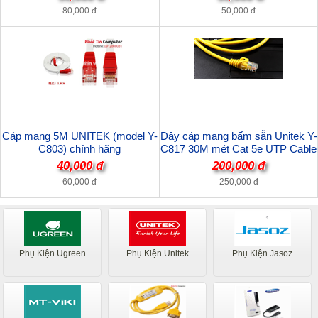
80,000 đ
50,000 đ
Cáp mạng 5M UNITEK (model Y-
Dây cáp mạng bấm sẵn Unitek Y-
C803) chính hãng
C817 30M mét Cat 5e UTP Cable
chính hãng
40,000 đ
200,000 đ
60,000 đ
250,000 đ
Phụ Kiện Ugreen
Phụ Kiện Unitek
Phụ Kiện Jasoz