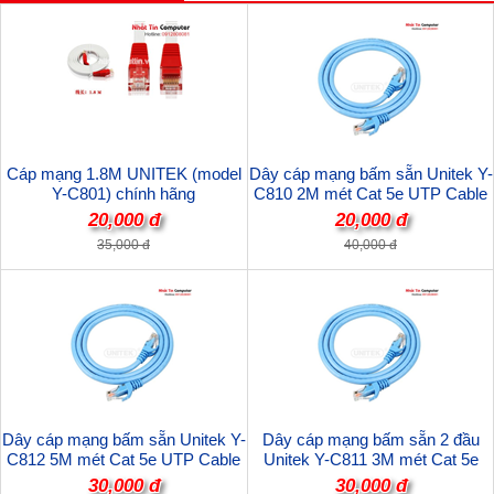
Cáp mạng 1.8M UNITEK (model
Dây cáp mạng bấm sẵn Unitek Y-
Y-C801) chính hãng
C810 2M mét Cat 5e UTP Cable
chính hãng
20,000 đ
20,000 đ
35,000 đ
40,000 đ
Dây cáp mạng bấm sẵn Unitek Y-
Dây cáp mạng bấm sẵn 2 đầu
C812 5M mét Cat 5e UTP Cable
Unitek Y-C811 3M mét Cat 5e
chính hãng
UTP Cable chính hãng
30,000 đ
30,000 đ