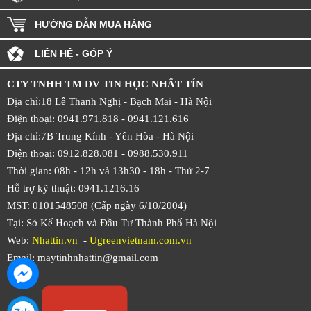
HƯỚNG DẪN MUA HÀNG
LIÊN HỆ - GÓP Ý
CTY TNHH TM DV TIN HỌC NHẤT TÍN
Địa chỉ:18 Lê Thanh Nghị - Bạch Mai - Hà Nội
Điện thoại: 0941.971.818 -
0941.121.616
Địa chỉ:7B Trung Kính - Yên Hòa -
Hà Nội
Điện thoại: 0912.828.081 -
0988.530.911
Thời gian: 08h - 12h và 13h30 - 18h - Thứ 2-7
Hỗ trợ kỹ thuật: 0941.1216.16
MST: 0101548508 (Cấp ngày 6/10/2004)
Tại: Sở Kế Hoạch và Đầu Tư Thành Phố Hà Nội
Web:
Nhattin.vn
-
Ugreenvietnam.com.vn
Email: maytinhnhattin@gmail.com