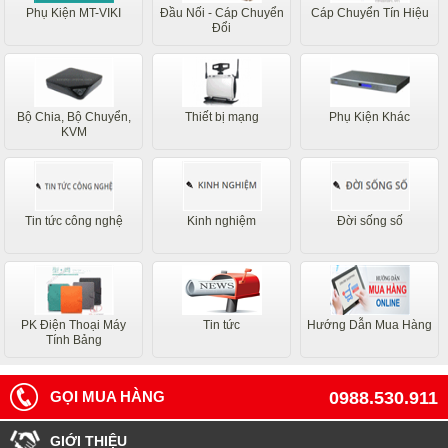
Phụ Kiện MT-VIKI
Đầu Nối - Cáp Chuyển
Cáp Chuyển Tín Hiệu
Đổi
Bộ Chia, Bộ Chuyển,
Thiết bị mạng
Phụ Kiện Khác
KVM
Tin tức công nghệ
Kinh nghiệm
Đời sống số
PK Điện Thoại Máy
Tin tức
Hướng Dẫn Mua Hàng
Tính Bảng
GỌI MUA HÀNG
0988.530.911
GIỚI THIỆU