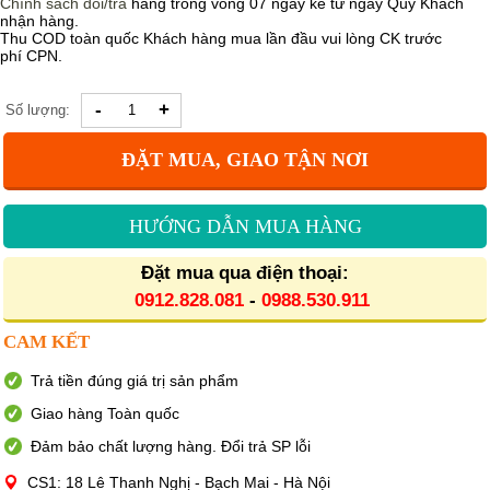
Chính sách
đổi/trả
hàng trong vòng 07 ngày kể từ ngày Quý Khách
nhận hàng.
Thu COD toàn quốc Khách hàng mua lần đầu vui lòng CK trước
phí CPN.
-
+
Số lượng:
ĐẶT MUA, GIAO TẬN NƠI
HƯỚNG DẪN MUA HÀNG
Đặt mua qua điện thoại:
0912.828.081
-
0988.530.911
CAM KẾT
Trả tiền đúng giá trị sản phẩm
Giao hàng Toàn quốc
Đảm bảo chất lượng hàng. Đổi trả SP lỗi
CS1: 18 Lê Thanh Nghị - Bạch Mai - Hà Nội