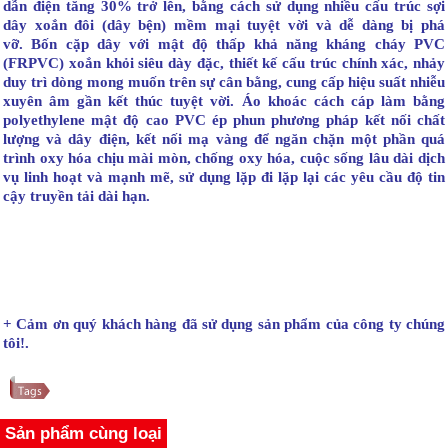
dẫn điện tăng 30% trở lên, bằng cách sử dụng nhiều cấu trúc sợi
dây xoắn đôi (dây bện) mềm mại tuyệt vời và dễ dàng bị phá
vỡ. Bốn cặp dây với mật độ thấp khả năng kháng cháy PVC
(FRPVC) xoắn khỏi siêu dày đặc, thiết kế cấu trúc chính xác, nhảy
duy trì dòng mong muốn trên sự cân bằng, cung cấp hiệu suất nhiễu
xuyên âm gần kết thúc tuyệt vời. Áo khoác cách cáp làm bằng
polyethylene mật độ cao PVC ép phun phương pháp kết nối chất
lượng và dây điện, kết nối mạ vàng để ngăn chặn một phần quá
trình oxy hóa chịu mài mòn, chống oxy hóa, cuộc sống lâu dài dịch
vụ linh hoạt và mạnh mẽ, sử dụng lặp đi lặp lại các yêu cầu độ tin
cậy truyền tải dài hạn.
+ Cảm ơn quý khách hàng đã sử dụng sản phẩm của công ty chúng
tôi!.
Sản phẩm cùng loại