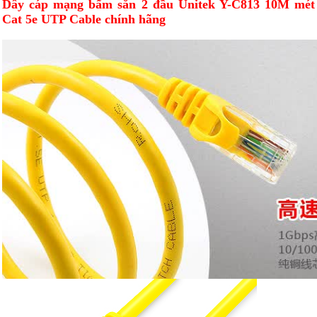
Dây cáp mạng bấm sẵn 2 đầu Unitek Y-C813 10M mét
Cat 5e UTP Cable chính hãng