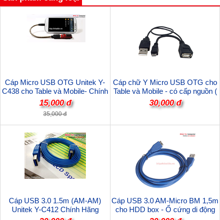
Cáp Micro USB OTG Unitek Y-
Cáp chữ Y Micro USB OTG cho
C438 cho Table và Mobile- Chính
Table và Mobile - có cấp nguồn (
hãng
không sạc cho điện thoại)
15,000 đ
30,000 đ
35,000 đ
Cáp USB 3.0 1.5m (AM-AM)
Cáp USB 3.0 AM-Micro BM 1,5m
Unitek Y-C412 Chính Hãng
cho HDD box - Ổ cứng di động