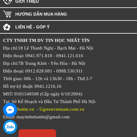
GIỚI THIỆU
HƯỚNG DẪN MUA HÀNG
LIÊN HỆ - GÓP Ý
CTY TNHH TM DV TIN HỌC NHẤT TÍN
Địa chỉ:18 Lê Thanh Nghị - Bạch Mai - Hà Nội
Điện thoại: 0941.971.818 -
0941.121.616
Địa chỉ:7B Trung Kính - Yên Hòa -
Hà Nội
Điện thoại: 0912.828.081 -
0988.530.911
Thời gian: 08h - 12h và 13h30 - 18h - Thứ 2-7
Hỗ trợ kỹ thuật: 0941.1216.16
MST: 0101548508 (Cấp ngày 6/10/2004)
Tại: Sở Kế Hoạch và Đầu Tư Thành Phố Hà Nội
Web:
Nhattin.vn
-
Ugreenvietnam.com.vn
Email: maytinhnhattin@gmail.com