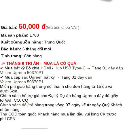
50,000 đ
Giá bán:
(Giá trên chưa VAT)
Mã sản phẩm:
1788
Xuất xứ/nguồn hàng:
Trung Quốc
Bảo hành:
6 tháng đổi mới
Tình trạng:
Còn hàng
🎉
THÁNG 8 TRI ÂN – MUA LÀ CÓ QUÀ
✔ Mua bất kỳ Bộ chia HDMI /
Hub USB Type-C
→
Tặng 01
dây dán
Velcro
Ugreen 50370P1
✔ Mua cáp
sạc Ugreen
bất kỳ → Tặng 01
dây dán
Velcro
Ugreen 50370P1
Miễn phí giao hàng trong nội thành cho đơn hàng từ 1triệu và
dưới 5km.
Chính sách hỗ trợ giá cho Đại lý Dự án hàng Ugreen đầy đủ giấy
tờ VAT, CO, CQ
Chính sách
đổi/trả
hàng trong vòng 07 ngày kể từ ngày Quý Khách
nhận hàng.
Thu COD toàn quốc Khách hàng mua lần đầu vui lòng CK trước
phí CPN.