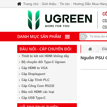
Trang chủ
|
Giới thiệu
|
Tin tức
|
Hướng Dẫn Mua Hàn
DANH MỤC SẢN PHẨM
ĐẦU NỐI - CÁP CHUYỂN ĐỔI
Đầ
Thiết bị kết nối HDMI không dây
Nguồn PSU O
Bộ chuyển đổi Type-C Ugreen
Cáp HDMI to VGA
Cáp Displayport
Cáp Lập Trình PLC
Cáp Cổng Com RS232
Đầu nối HDMI các loại
Cáp USB Type-C