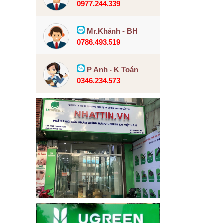
0977.244.339
Mr.Khánh - BH
0786.493.519
P Anh - K Toán
0346.234.573