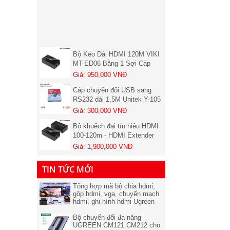
Bộ Kéo Dài HDMI 120M VIKI
MT-ED06 Bằng 1 Sợi Cáp
LAN Cat5, Cat6 chính hãng (
Giá: 950,000 VNĐ
01 chiếc nhận )
Cáp chuyển đổi USB sang
RS232 dài 1,5M Unitek Y-105
Chính hãng
Giá: 300,000 VNĐ
Bộ khuếch đại tín hiệu HDMI
100-120m - HDMI Extender
VIKI MT-ED06 (Bộ đủ 2
Giá: 1,900,000 VNĐ
chiếc)
Card PCI-e to 2 cổng Com
(RS232) Unitek Y-7504 chính
TIN TỨC MỚI
hãng
Giá: 550,000 VNĐ
Tổng hợp mã bộ chia hdmi,
Chuyển mạch 2 CPU ra 1
gộp hdmi, vga, chuyển mạch
màn hình VGA MT-VIKI MT-
hdmi, ghi hình hdmi Ugreen
15-2CF Chính hãng
Giá: 150,000 VNĐ
chính hãng
Bộ chuyển đổi đa năng
Cáp HDMI 15m hỗ trợ 3D, 4K
UGREEN CM121 CM212 cho