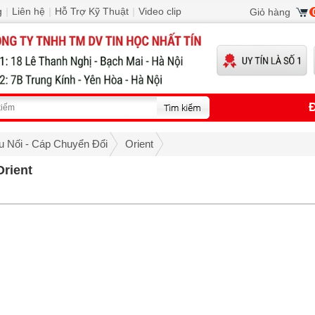
g
|
Liên hệ
|
Hỗ Trợ Kỹ Thuật
|
Video clip
Giỏ hàng
Đ
u Nối - Cáp Chuyển Đổi
Orient
rient