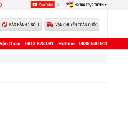
0
iện thoại : 0912.828.081 - Hotline : 0988.530.911