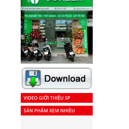
VIDEO GIỚI THIỆU SP
SẢN PHẨM XEM NHIỀU