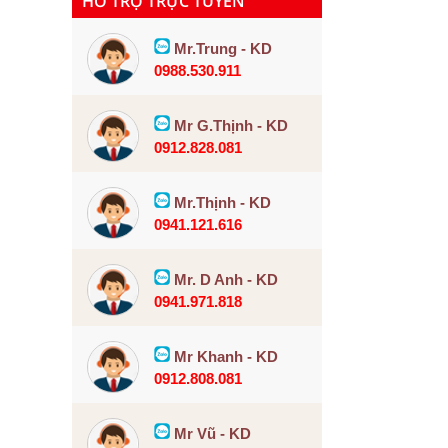
HỖ TRỢ TRỰC TUYẾN
Mr.Trung - KD
0988.530.911
Mr G.Thịnh - KD
0912.828.081
Mr.Thịnh - KD
0941.121.616
Mr. D Anh - KD
0941.971.818
Mr Khanh - KD
0912.808.081
Mr Vũ - KD