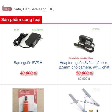
Sata
,
Cáp Sata sang IDE
,
Sản phẩm cùng loại
Sạc nguồn 5V/1A
Adapter nguồn 5v2a chân kim
2.5mm cho camera, wifi... chất
lượng
40,000 đ
50,000 đ
60,000 đ