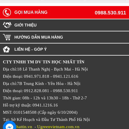
GỌI MUA HÀNG
0988.530.911
GIỚI THIỆU
HƯỚNG DẪN MUA HÀNG
LIÊN HỆ - GÓP Ý
CTY TNHH TM DV TIN HỌC NHẤT TÍN
Địa chỉ:18 Lê Thanh Nghị - Bạch Mai - Hà Nội
Điện thoại: 0941.971.818 -
0941.121.616
Địa chỉ:7B Trung Kính - Yên Hòa -
Hà Nội
Điện thoại: 0912.828.081 -
0988.530.911
Thời gian: 08h - 12h và 13h30 - 18h - Thứ 2-7
Hỗ trợ kỹ thuật: 0941.1216.16
MST: 0101548508 (Cấp ngày 6/10/2004)
Tại: Sở Kế Hoạch và Đầu Tư Thành Phố Hà Nội
Web:
Nhattin.vn
-
Ugreenvietnam.com.vn