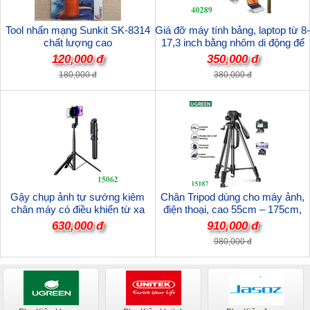
Tool nhấn mạng Sunkit SK-8314
Giá đỡ máy tính bảng, laptop từ 8-
chất lượng cao
17,3 inch bằng nhôm di động để
bàn có túi đựng, gấp gọn Ugreen
120,000 đ
350,000 đ
40289 cao cấp
180,000 đ
380,000 đ
Gậy chụp ảnh tự sướng kiêm
Chân Tripod dùng cho máy ảnh,
chân máy có điều khiển từ xa
điện thoại, cao 55cm – 175cm,
Bluetooth v5.1 Ugreen
Xoay 360 độ Ugreen 15187/LP661
630,000 đ
910,000 đ
15062/LP586 cao cấp
cao cấp
980,000 đ