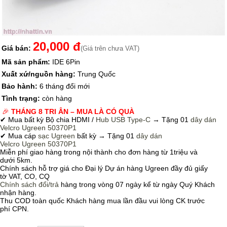
20,000 đ
Giá bán:
(Giá trên chưa VAT)
Mã sản phẩm:
IDE 6Pin
Xuất xứ/nguồn hàng:
Trung Quốc
Bảo hành:
6 tháng đổi mới
Tình trạng:
còn hàng
🎉
THÁNG 8 TRI ÂN – MUA LÀ CÓ QUÀ
✔ Mua bất kỳ Bộ chia HDMI /
Hub USB Type-C
→
Tặng 01
dây dán
Velcro
Ugreen 50370P1
✔ Mua cáp
sạc Ugreen
bất kỳ → Tặng 01
dây dán
Velcro
Ugreen 50370P1
Miễn phí giao hàng trong nội thành cho đơn hàng từ 1triệu và
dưới 5km.
Chính sách hỗ trợ giá cho Đại lý Dự án hàng Ugreen đầy đủ giấy
tờ VAT, CO, CQ
Chính sách
đổi/trả
hàng trong vòng 07 ngày kể từ ngày Quý Khách
nhận hàng.
Thu COD toàn quốc Khách hàng mua lần đầu vui lòng CK trước
phí CPN.