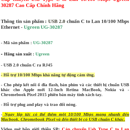
30287 Cao Cấp Chính Hãng
Thông tin sản phẩm :
USB 2.0
chuẩn C to Lan 10/100 Mbps
Ethernet -
Ugreen UG-30287
- Mã sản phẩm :
UG-30287
-
Hãng sản xuất :
Ugreen
-
USB 2.0
chuẩn C ra
RJ45
- Hỗ trợ 10/100 Mbps khả năng tự động cảm ứng.
- Cho phép kết nối ổ đĩa flash, bàn phím và các thiết bị chuẩn USB
khác cho Apple mới 12-Inch Retina MacBook, Nokia và -
Chromebook Pixel 2015 phiên bản máy tính xách tay.
- Hỗ trợ plug and play và trao đổi nóng.
-
Ngay lập tức có thể thêm một 10/100 Mbps mạng nhanh đến
Macbook, Chromebook Pixel và đến thiết bị có USB chuẩn C khác.
Video mở hộp giới thiệu SP:
Cáp chuyển Usb Type C to Lan