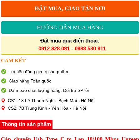
ĐẶT MUA, GIAO TẬN NƠI
HƯỚNG DẪN MUA HÀNG
Đặt mua qua điện thoại:
0912.828.081
-
0988.530.911
CAM KẾT
Trả tiền đúng giá trị sản phẩm
Giao hàng Toàn quốc
Đảm bảo chất lượng hàng. Đổi trả SP lỗi
CS1: 18 Lê Thanh Nghị - Bạch Mai - Hà Nội
CS2: 7B Trung Kính - Yên Hòa - Hà Nội
Thông tin sản phẩm
Cáp chuyển Usb Type C to Lan 10/100 Mbps Ugreen