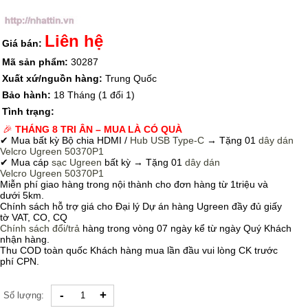
Liên hệ
Giá bán:
Mã sản phẩm:
30287
Xuất xứ/nguồn hàng:
Trung Quốc
Bảo hành:
18 Tháng (1 đổi 1)
Tình trạng:
🎉
THÁNG 8 TRI ÂN – MUA LÀ CÓ QUÀ
✔ Mua bất kỳ Bộ chia HDMI /
Hub USB Type-C
→
Tặng 01
dây dán
Velcro
Ugreen 50370P1
✔ Mua cáp
sạc Ugreen
bất kỳ → Tặng 01
dây dán
Velcro
Ugreen 50370P1
Miễn phí giao hàng trong nội thành cho đơn hàng từ 1triệu và
dưới 5km.
Chính sách hỗ trợ giá cho Đại lý Dự án hàng Ugreen đầy đủ giấy
tờ VAT, CO, CQ
Chính sách
đổi/trả
hàng trong vòng 07 ngày kể từ ngày Quý Khách
nhận hàng.
Thu COD toàn quốc Khách hàng mua lần đầu vui lòng CK trước
phí CPN.
-
+
Số lượng: