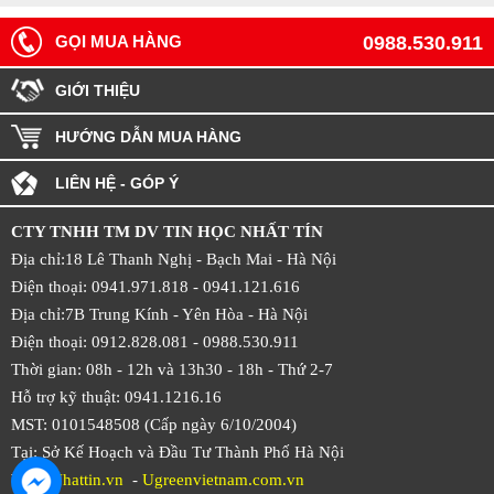
GỌI MUA HÀNG
0988.530.911
GIỚI THIỆU
HƯỚNG DẪN MUA HÀNG
LIÊN HỆ - GÓP Ý
CTY TNHH TM DV TIN HỌC NHẤT TÍN
Địa chỉ:18 Lê Thanh Nghị - Bạch Mai - Hà Nội
Điện thoại: 0941.971.818 -
0941.121.616
Địa chỉ:7B Trung Kính - Yên Hòa -
Hà Nội
Điện thoại: 0912.828.081 -
0988.530.911
Thời gian: 08h - 12h và 13h30 - 18h - Thứ 2-7
Hỗ trợ kỹ thuật: 0941.1216.16
MST: 0101548508 (Cấp ngày 6/10/2004)
Tại: Sở Kế Hoạch và Đầu Tư Thành Phố Hà Nội
Web:
Nhattin.vn
-
Ugreenvietnam.com.vn