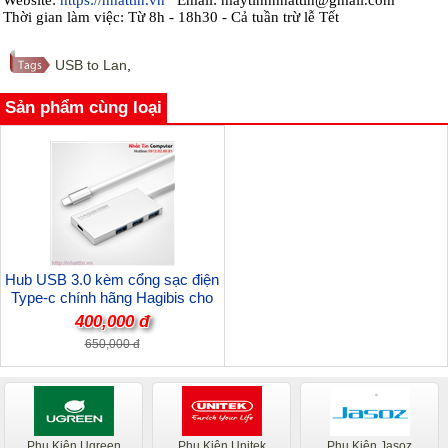
Website:
https://nhattin.vn
Email: maytinhnhattin@gmail.com
Thời gian làm việc: Từ 8h - 18h30 - Cả tuần trừ lễ Tết
USB to Lan
,
Sản phẩm cùng loại
Hub USB 3.0 kèm cổng sạc điện
Type-c chính hãng Hagibis cho
Macbook air 12 inch Apple
400,000 đ
650,000 đ
Phụ Kiện Ugreen
Phụ Kiện Unitek
Phụ Kiện Jasoz