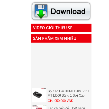
VIDEO GIỚI THIỆU SP
SẢN PHẨM XEM NHIỀU
Bộ Kéo Dài HDMI 120M VIKI
MT-ED06 Bằng 1 Sợi Cáp
LAN Cat5, Cat6 chính hãng (
Giá: 950,000 VNĐ
01 chiếc nhận )
Cáp chuyển đổi USB sang
RS232 dài 1,5M Unitek Y-105
Chính hãng