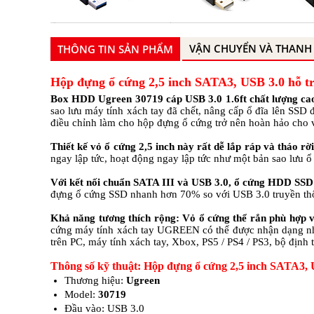
VẬN CHUYỂN VÀ THANH
THÔNG TIN SẢN PHẨM
Hộp đựng ổ cứng 2,5 inch SATA3, USB 3.0 hỗ tr
Box HDD Ugreen 30719 cáp USB 3.0 1.6ft chất lượng cao
sao lưu máy tính xách tay đã chết, nâng cấp ổ đĩa lên SSD
điều chỉnh làm cho hộp đựng ổ cứng trở nên hoàn hảo cho v
Thiết kế vỏ ổ cứng 2,5 inch này rất dễ lắp ráp và tháo rời
ngay lập tức, hoạt động ngay lập tức như một bản sao lưu ổ 
Với kết nối chuẩn SATA III và USB 3.0, ổ cứng HDD SSD 
đựng ổ cứng SSD nhanh hơn 70% so với USB 3.0 truyền th
Khả năng tương thích rộng: Vỏ ổ cứng thể rắn phù hợp vớ
cứng máy tính xách tay UGREEN có thể được nhận dạng nhan
trên PC, máy tính xách tay, Xbox, PS5 / PS4 / PS3, bộ định t
Thông số kỹ thuật: Hộp đựng ổ cứng 2,5 inch SATA3, 
Thương hiệu:
Ugreen
Model:
30719
Đầu vào: USB 3.0