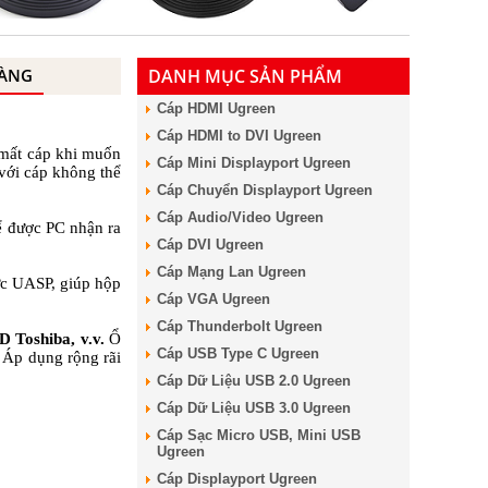
HÀNG
DANH MỤC SẢN PHẨM
Cáp HDMI Ugreen
Cáp HDMI to DVI Ugreen
 mất cáp khi muốn
Cáp Mini Displayport Ugreen
 với cáp không thể
Cáp Chuyển Displayport Ugreen
Cáp Audio/Video Ugreen
hể được PC nhận ra
Cáp DVI Ugreen
Cáp Mạng Lan Ugreen
ức UASP, giúp hộp
Cáp VGA Ugreen
Cáp Thunderbolt Ugreen
D Toshiba, v.v.
Ổ
Cáp USB Type C Ugreen
 Áp dụng rộng rãi
Cáp Dữ Liệu USB 2.0 Ugreen
Cáp Dữ Liệu USB 3.0 Ugreen
Cáp Sạc Micro USB, Mini USB
Ugreen
Cáp Displayport Ugreen