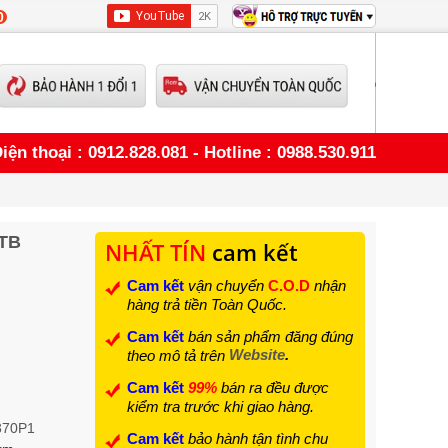
0
iện thoại : 0912.828.081 - Hotline : 0988.530.911
6TB
NHẤT TÍN
cam kết
Cam kết
vận chuyển
C.O.D
nhận
hàng trả tiền Toàn Quốc.
Cam kết
bán sản phẩm đăng đúng
Website
.
theo mô tả trên
Cam kết
99%
bán ra đều được
kiểm tra trước khi giao hàng.
370P1
Cam kết
bảo hành tận tình chu