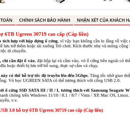
 TOÁN
CHÍNH SÁCH BẢO HÀNH
NHẬN XÉT CỦA KHÁCH 
ợ 6TB Ugreen 30719 cao cấp (Cáp liền)
 tích hợp với hộp đựng ổ cứng
, vì vậy bạn không cần lo lắng về việc
 để lưu trữ thêm hoặc tải xuống Trò chơi. Kích thước nhẹ và mỏng cộng
iệc di chuyển.
, chỉ cần đặt ổ vào
, đặt hộp lại và cắm vào, vỏ ổ cứng bên ngoài có t
đĩa hoặc thiết bị lưu trữ bổ sung, thực sự cắm và chạy.
này có thể hỗ trợ tốc độ truyền lên đến 5Gbps
. Tăng tốc nhờ giao th
ống. Vỏ bọc UGREEN SATA có thể tương thích với cổng USB 2.0.
i ổ cứng SSD SATA III / II / I, tương thích với Samsung Seagate W
h chóng trên Windows 11/10 / 8.1 / 8/7 / Vista / XP, Mac OS, Linux.
uyến, v.v.
USB 3.0 hỗ trợ 6TB Ugreen 30719 cao cấp (Cáp liền)