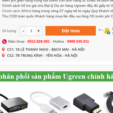
Miễn phí giao hàng trong nội thành cho đơn hàng từ 1triệu và dưới 5
Chính sách hỗ trợ giá cho Đại lý Dự án hàng Ugreen đầy đủ giấy tờ 
Chính sách
đổi/trả
hàng trong vòng 07 ngày kể từ ngày Quý Khách n
Thu COD toàn quốc Khách hàng mua lần đầu vui lòng CK trước phí
Đặt mua
-
+
Số lượng:
Điện thoại :
0912.828.081
- Hotline :
0988.530.911
CS1: 18 LÊ THANH NGHỊ - BẠCH MAI - HÀ NỘI
CS2: 7B TRUNG KÍNH - YÊN HÒA - HÀ NỘI