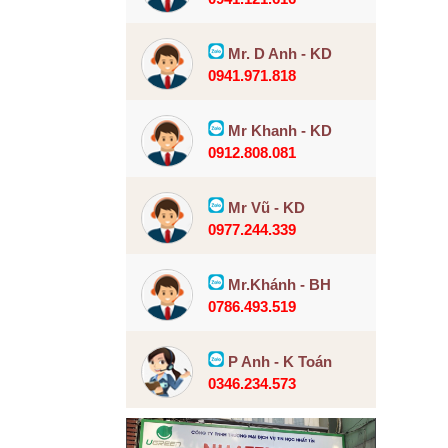
Mr. D Anh - KD
0941.971.818
Mr Khanh - KD
0912.808.081
Mr Vũ - KD
0977.244.339
Mr.Khánh - BH
0786.493.519
P Anh - K Toán
0346.234.573