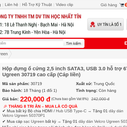
g
|
Liên hệ
|
Hỗ Trợ Kỹ Thuật
|
Video clip
Giỏ hàng
Đ
reen
Hộp đựng ổ cứng 2,5 inch SATA3, USB 3.0 hỗ trợ 
Ugreen 30719 cao cấp (Cáp liền)
Mã sản phẩm:
30719
Xuất xứ:
Trung Quốc
Bảo hành:
18 Tháng (1 đổi 1)
Tình trạng:
Còn hàng
220,000 đ
Giá bán:
242,000 đ
(Chưa bao gồm Vat 8%)
🎉
THÁNG 8 TRI ÂN – MUA LÀ CÓ QUÀ
✔ Mua bất kỳ Bộ chia HDMI /
Hub USB Type-C
→
Tặng 01
dây dán
Velcro
Ugreen 50370P1
✔ Mua cáp
sạc Ugreen
bất kỳ → Tặng 01
dây dán Velcro
Ugreen 50