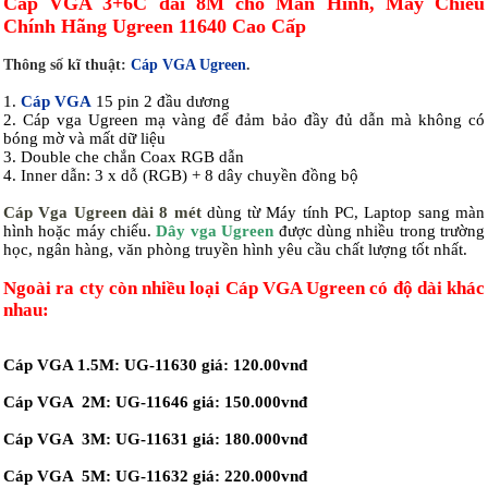
Cáp VGA 3+6C dài 8M cho Màn Hình, Máy Chiếu
Chính Hãng Ugreen 11640 Cao Cấp
Thông số kĩ thuật:
Cáp VGA Ugreen
.
1.
Cáp VGA
15 pin 2 đầu dương
2. Cáp vga Ugreen mạ vàng để đảm bảo đầy đủ dẫn mà không có
bóng mờ và mất dữ liệu
3. Double che chắn Coax RGB dẫn
4. Inner dẫn: 3 x dỗ (RGB) + 8 dây chuyền đồng bộ
Cáp Vga Ugreen dài 8 mét
dùng từ Máy tính PC, Laptop sang màn
hình hoặc máy chiếu.
Dây vga Ugreen
được dùng nhiều trong trường
học, ngân hàng, văn phòng truyền hình yêu cầu chất lượng tốt nhất.
Ngoài ra cty còn nhiều loại
Cáp VGA Ugreen
có độ dài khác
nhau:
Cáp VGA 1.5M: UG-11630 giá: 120.00vnđ
Cáp VGA 2M: UG-11646 giá: 150.000vnđ
Cáp VGA 3M: UG-11631 giá: 180.000vnđ
Cáp VGA 5M: UG-11632 giá: 220.000vnđ