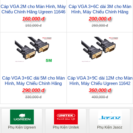
Cáp VGA 2M cho Màn Hình, Máy
Cáp VGA 3+6C dài 3M cho Màn
Chiếu Chính Hãng Ugreen 11646
Hình, Máy Chiếu Chính Hãng
Cao Cấp
Ugreen 11631 Cao Cấp
160,000 đ
200,000 đ
192,000 đ
260,000 đ
Cáp VGA 3+6C dài 5M cho Màn
Cáp VGA 3+9C dài 12M cho Màn
Hình, Máy Chiếu Chính Hãng
Hình, Máy Chiếu Ugreen 11642
Ugreen 11632 Cao Cấp
Cao Cấp
290,000 đ
360,000 đ
330,000 đ
400,000 đ
Phụ Kiện Ugreen
Phụ Kiện Unitek
Phụ Kiện Jasoz