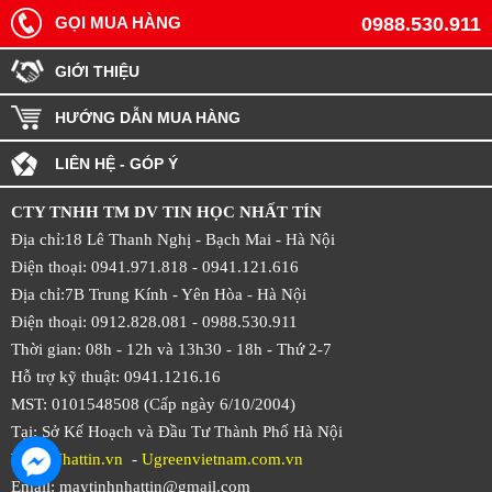
GỌI MUA HÀNG
0988.530.911
GIỚI THIỆU
HƯỚNG DẪN MUA HÀNG
LIÊN HỆ - GÓP Ý
CTY TNHH TM DV TIN HỌC NHẤT TÍN
Địa chỉ:18 Lê Thanh Nghị - Bạch Mai - Hà Nội
Điện thoại: 0941.971.818 -
0941.121.616
Địa chỉ:7B Trung Kính - Yên Hòa -
Hà Nội
Điện thoại: 0912.828.081 -
0988.530.911
Thời gian: 08h - 12h và 13h30 - 18h - Thứ 2-7
Hỗ trợ kỹ thuật: 0941.1216.16
MST: 0101548508 (Cấp ngày 6/10/2004)
Tại: Sở Kế Hoạch và Đầu Tư Thành Phố Hà Nội
Web:
Nhattin.vn
-
Ugreenvietnam.com.vn
Email: maytinhnhattin@gmail.com