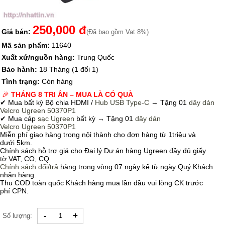
250,000 đ
Giá bán:
(Đã bao gồm Vat 8%)
Mã sản phẩm:
11640
Xuất xứ/nguồn hàng:
Trung Quốc
Bảo hành:
18 Tháng (1 đổi 1)
Tình trạng:
Còn hàng
🎉
THÁNG 8 TRI ÂN – MUA LÀ CÓ QUÀ
✔ Mua bất kỳ Bộ chia HDMI /
Hub USB Type-C
→
Tặng 01
dây dán
Velcro
Ugreen 50370P1
✔ Mua cáp
sạc Ugreen
bất kỳ → Tặng 01
dây dán
Velcro
Ugreen 50370P1
Miễn phí giao hàng trong nội thành cho đơn hàng từ 1triệu và
dưới 5km.
Chính sách hỗ trợ giá cho Đại lý Dự án hàng Ugreen đầy đủ giấy
tờ VAT, CO, CQ
Chính sách
đổi/trả
hàng trong vòng 07 ngày kể từ ngày Quý Khách
nhận hàng.
Thu COD toàn quốc Khách hàng mua lần đầu vui lòng CK trước
phí CPN.
-
+
Số lượng: