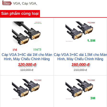
VGA
,
Cáp VGA
,
Sản phẩm cùng loại
Cáp VGA 3+6C dài 1M cho Màn
Cáp VGA 3+6C dài 1,5M cho Màn
Hình, Máy Chiếu Chính Hãng
Hình, Máy Chiếu Chính Hãng
Ugreen 11673 Cao Cấp
Ugreen 11630 Cao Cấp
120,000 đ
160,000 đ
110,000 đ
210,000 đ