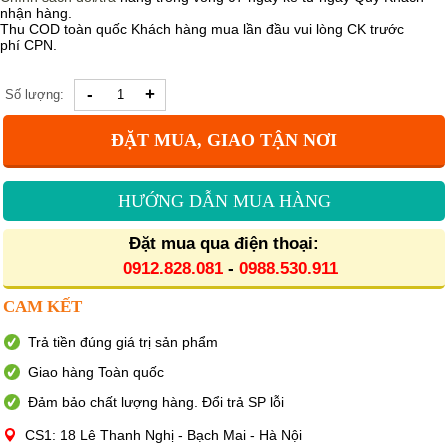
nhận hàng.
Thu COD toàn quốc Khách hàng mua lần đầu vui lòng CK trước
phí CPN.
-
+
Số lượng:
ĐẶT MUA, GIAO TẬN NƠI
HƯỚNG DẪN MUA HÀNG
Đặt mua qua điện thoại:
0912.828.081
-
0988.530.911
CAM KẾT
Trả tiền đúng giá trị sản phẩm
Giao hàng Toàn quốc
Đảm bảo chất lượng hàng. Đổi trả SP lỗi
CS1: 18 Lê Thanh Nghị - Bạch Mai - Hà Nội