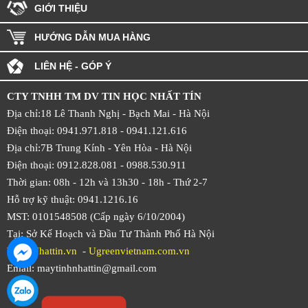
GIỚI THIỆU
HƯỚNG DẪN MUA HÀNG
LIÊN HỆ - GÓP Ý
CTY TNHH TM DV TIN HỌC NHẤT TÍN
Địa chỉ:18 Lê Thanh Nghị - Bạch Mai - Hà Nội
Điện thoại: 0941.971.818 -
0941.121.616
Địa chỉ:7B Trung Kính - Yên Hòa -
Hà Nội
Điện thoại: 0912.828.081 -
0988.530.911
Thời gian: 08h - 12h và 13h30 - 18h - Thứ 2-7
Hỗ trợ kỹ thuật: 0941.1216.16
MST: 0101548508 (Cấp ngày 6/10/2004)
Tại: Sở Kế Hoạch và Đầu Tư Thành Phố Hà Nội
Web:
Nhattin.vn
-
Ugreenvietnam.com.vn
Email: maytinhnhattin@gmail.com