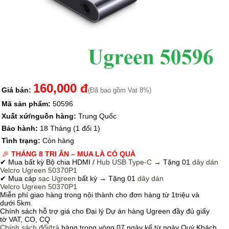
160,000 đ
Giá bán:
(Đã bao gồm Vat 8%)
Mã sản phẩm:
50596
Xuất xứ/nguồn hàng:
Trung Quốc
Bảo hành:
18 Tháng (1 đổi 1)
Tình trạng:
Còn hàng
🎉
THÁNG 8 TRI ÂN – MUA LÀ CÓ QUÀ
✔ Mua bất kỳ Bộ chia HDMI /
Hub USB Type-C
→
Tặng 01
dây dán
Velcro
Ugreen 50370P1
✔ Mua cáp
sạc Ugreen
bất kỳ → Tặng 01
dây dán
Velcro
Ugreen 50370P1
Miễn phí giao hàng trong nội thành cho đơn hàng từ 1triệu và
dưới 5km.
Chính sách hỗ trợ giá cho Đại lý Dự án hàng Ugreen đầy đủ giấy
tờ VAT, CO, CQ
Chính sách
đổi/trả
hàng trong vòng 07 ngày kể từ ngày Quý Khách