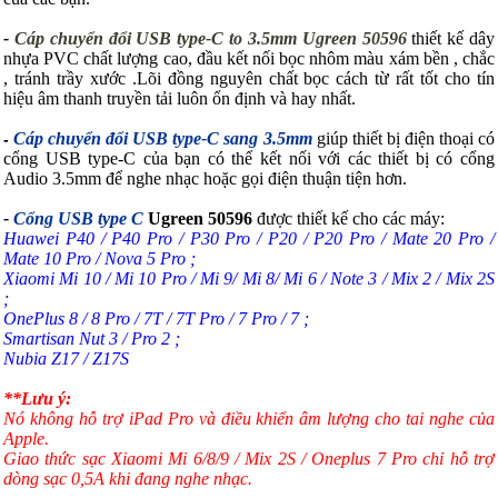
-
Cáp chuyển đổi USB type-C
to 3.5mm Ugreen 50596
thiết kế dây
nhựa PVC chất lượng cao, đầu kết nối bọc nhôm màu xám bền , chắc
, tránh trầy xước .Lõi đồng nguyên chất bọc cách từ rất tốt cho tín
hiệu âm thanh truyền tải luôn ổn định và hay nhất.
Cáp chuyển đổi USB type-C
sang 3.5mm
giúp thiết bị điện thoại có
-
cổng USB type-C của bạn có thể kết nối với các thiết bị có cổng
Audio 3.5mm để nghe nhạc hoặc gọi điện thuận tiện hơn.
-
Cổng USB type C
Ugreen 50596
được thiết kế cho các máy:
Huawei P40 / P40 Pro / P30 Pro / P20 / P20 Pro / Mate 20 Pro /
Mate 10 Pro / Nova 5 Pro ;
Xiaomi Mi 10 / Mi 10 Pro / Mi 9/ Mi 8/ Mi 6 / Note 3 / Mix 2 / Mix 2S
;
OnePlus 8 / 8 Pro / 7T / 7T Pro / 7 Pro / 7 ;
Smartisan Nut 3 / Pro 2 ;
Nubia Z17 / Z17S
**Lưu ý:
Nó không hỗ trợ iPad Pro và điều khiển âm lượng cho tai nghe của
Apple.
Giao thức sạc Xiaomi Mi 6/8/9 / Mix 2S / Oneplus 7 Pro chỉ hỗ trợ
dòng sạc 0,5A khi đang nghe nhạc.