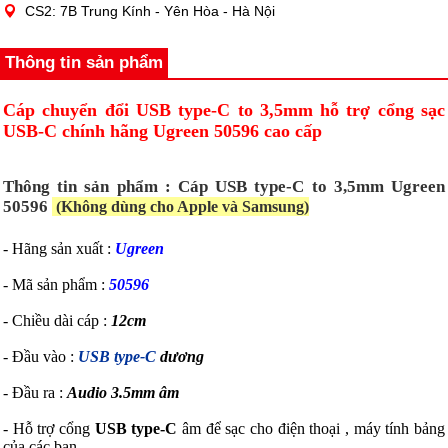
CS2: 7B Trung Kính - Yên Hòa - Hà Nội
Thông tin sản phẩm
Cáp chuyển đổi USB type-C to 3,5mm hỗ trợ cổng sạc
USB-C chính hãng Ugreen 50596 cao cấp
Thông tin sản phẩm : Cáp USB type-C to 3,5mm Ugreen
50596
(Không dùng cho Apple và Samsung)
- Hãng sản xuất :
Ugreen
- Mã sản phẩm :
50596
- Chiều dài cáp :
12
cm
- Đầu vào :
USB type-C
dương
- Đầu ra :
Audio 3.5mm âm
- Hỗ trợ cổng
USB type-C
âm để sạc cho điện thoại , máy tính bảng
của các bạn.