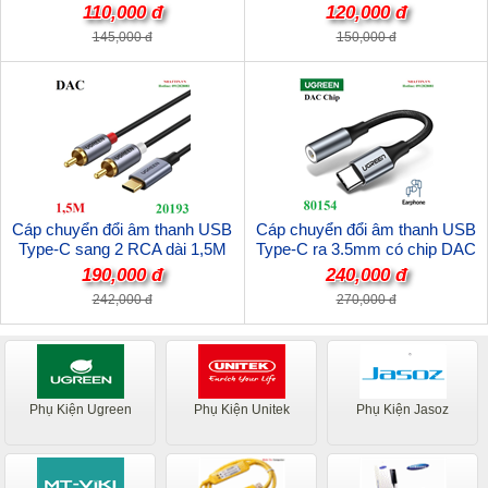
30633 cao cấp
20cm Ugreen 30732 cao cấp
110,000 đ
120,000 đ
(Không DAC)
145,000 đ
150,000 đ
Cáp chuyển đổi âm thanh USB
Cáp chuyển đổi âm thanh USB
Type-C sang 2 RCA dài 1,5M
Type-C ra 3.5mm có chip DAC
Ugreen 20193 cao cấp (DAC)
Ugreen 80154 cao cấp (Xám)
190,000 đ
240,000 đ
242,000 đ
270,000 đ
Phụ Kiện Ugreen
Phụ Kiện Unitek
Phụ Kiện Jasoz