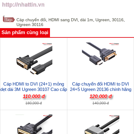
Cáp chuyển đổi
,
HDMI sang DVI
,
dài 1m
,
Ugreen
,
30116
,
Ugreen 30116
Sản phẩm cùng loại
Cáp HDMI to DVI (24+1) mỏng
Cáp chuyển đổi HDMI to DVI
dẹt dài 3M Ugreen 30107 Cao cấp
24+5 Ugreen 20136 chính hãng
110,000 đ
120,000 đ
180,000 đ
140,000 đ