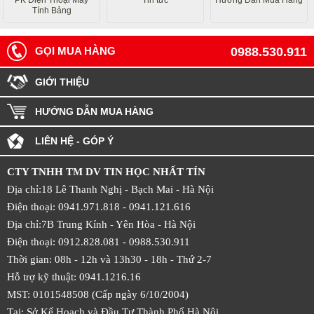
PK Điện Thoại Máy
Tin tức
Hướng Dẫn Mua Hàng
Tính Bảng
GỌI MUA HÀNG
0988.530.911
GIỚI THIỆU
HƯỚNG DẪN MUA HÀNG
LIÊN HỆ - GÓP Ý
CTY TNHH TM DV TIN HỌC NHẤT TÍN
Địa chỉ:18 Lê Thanh Nghị - Bạch Mai - Hà Nội
Điện thoại: 0941.971.818 -
0941.121.616
Địa chỉ:7B Trung Kính - Yên Hòa -
Hà Nội
Điện thoại: 0912.828.081 -
0988.530.911
Thời gian: 08h - 12h và 13h30 - 18h - Thứ 2-7
Hỗ trợ kỹ thuật: 0941.1216.16
MST: 0101548508 (Cấp ngày 6/10/2004)
Tại: Sở Kế Hoạch và Đầu Tư Thành Phố Hà Nội