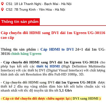
CS1: 18 Lê Thanh Nghị - Bạch Mai - Hà Nội
CS2: 7B Trung Kính - Yên Hòa - Hà Nội
Thông tin sản phẩm
Cáp chuyển đổi HDMI sang DVI dài 1m Ugreen UG-30116
cao cấp
Thông tin sản phẩm :
Cáp HDMI to DVI
24+1 d
ài 1m
UG-
30116
chính hãng Ugreen
-
Cáp chuyển đổi HDMI sang DVI dài 1m Ugreen UG-30116
cho
phép bạn kết nối các
thiết bị HDMI (
High Definition Multimedia
Interface) với các
thiết bị DVI
(Digital Visual Interface) với chất lượng
hình ảnh sắc nét Resolution lên đến Full-HD 1080p, 3D.
-
Cáp chuyển đổi HDMI sang DVI
dài 1m Ugreen UG-30116
được
thiết kế 2 đầu mạ vàng nhằm đảm bảo kết nối luôn chuẩn xác và
nhanh nhất với tốc độ truyền tải lên tới
5,1 Gb/s
- Cáp có thể chuyển đổi được chiều ngược lại (
DVI sang HDMI
)