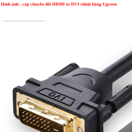
Hình ảnh : cáp chuyển đổi HDMI to DVI chính hãng Ugreen