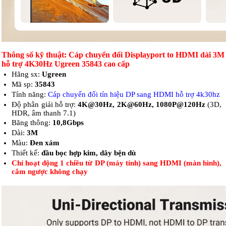
Thông số kỹ thuật: Cáp chuyển đổi Displayport to HDMI dài 3M
hỗ trợ 4K30Hz Ugreen 35843 cao cấp
Hãng sx:
Ugreen
Mã sp:
35843
Tính năng:
Cáp chuyển đổi tín hiệu DP sang HDMI hỗ trợ 4k30hz
Độ phân giải hỗ trợ:
4K@30Hz, 2K@60Hz, 1080P@120Hz
(3D,
HDR, âm thanh 7.1)
Băng thông:
10,8Gbps
Dài:
3M
Màu:
Đen xám
Thiết kế:
đầu bọc hợp kim, dây bện dù
Chỉ hoạt động 1 chiều từ DP (máy tính) sang HDMI (màn hình),
cắm ngược không chạy