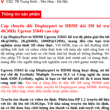
CS2: 7B Trung Kính - Yên Hòa - Hà Nội
Thông tin sản phẩm
Cáp chuyển đổi Displayport to HDMI dài 3M hỗ trợ
4K30Hz Ugreen 35843 cao cấp
Cáp DisplayPort to HDMI Ugreen 35843 hỗ trợ độ phân giải lên tới
4K@30Hz, 2K@60Hz, 1080P@120Hz, mang đến cho bạn trải
nghiệm màn hình 3D chân thực.
Với HDR, bạn có thể thưởng thức
những bức ảnh và video chân thực hơn với màu sắc tươi sáng hơn và
độ tương phản cao hơn so với hình ảnh kỹ thuật số thông thường. Nó
cho phép TV hoặc màn hình tạo ra hình ảnh mượt mà và trung thực,
mang đến cho người dùng trải nghiệm xem và chơi game mượt mà.
Ugreen 35843 là cáp Displayport to HDMI đang hoạt động, nó hỗ
trợ chế độ Eyefinity Multiple Screen SLS và Công nghệ đa màn
hình AMD Eyefinity, nghĩa là bạn có thể kết nối tối đa 6 màn hình
cùng một lúc.
Xin lưu ý rằng đây là dây 4K DP sang HDMI một
chiều. Tín hiệu video được truyền từ Displayport sang HDMI. Không
cần bộ điều hợp, trình điều khiển hoặc phần mềm.
Truyền âm thanh và video ổn định: Phiên bản DP 1.2 truyền dữ liệu
với tốc độ lên tới 10,8Gbps. Với khả năng truyền tín hiệu ổn định,
nó có thể đảm bảo chất lượng âm thanh và hình ảnh tuyệt vời, đồng