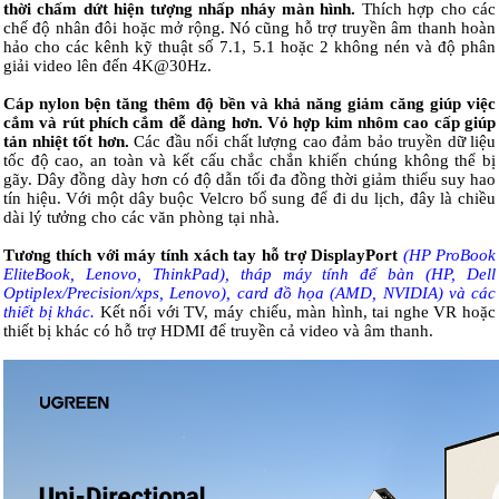
thời chấm dứt hiện tượng nhấp nháy màn hình.
Thích hợp cho các
chế độ nhân đôi hoặc mở rộng. Nó cũng hỗ trợ truyền âm thanh hoàn
hảo cho các kênh kỹ thuật số 7.1, 5.1 hoặc 2 không nén và độ phân
giải video lên đến 4K@30Hz.
Cáp nylon bện tăng thêm độ bền và khả năng giảm căng giúp việc
cắm và rút phích cắm dễ dàng hơn. Vỏ hợp kim nhôm cao cấp giúp
tản nhiệt tốt hơn.
Các đầu nối chất lượng cao đảm bảo truyền dữ liệu
tốc độ cao, an toàn và kết cấu chắc chắn khiến chúng không thể bị
gãy. Dây đồng dày hơn có độ dẫn tối đa đồng thời giảm thiểu suy hao
tín hiệu. Với một dây buộc Velcro bổ sung để đi du lịch, đây là chiều
dài lý tưởng cho các văn phòng tại nhà.
Tương thích với máy tính xách tay hỗ trợ DisplayPort
(HP ProBook
EliteBook, Lenovo, ThinkPad), tháp máy tính để bàn (HP, Dell
Optiplex/Precision/xps, Lenovo), card đồ họa (AMD, NVIDIA) và các
thiết bị khác.
Kết nối với TV, máy chiếu, màn hình, tai nghe VR hoặc
thiết bị khác có hỗ trợ HDMI để truyền cả video và âm thanh.