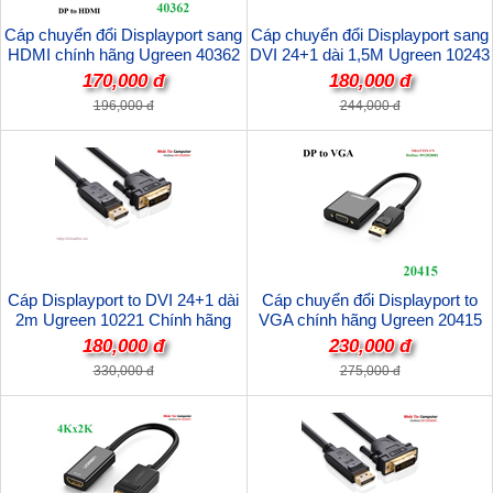
Cáp chuyển đổi Displayport sang
Cáp chuyển đổi Displayport sang
HDMI chính hãng Ugreen 40362
DVI 24+1 dài 1,5M Ugreen 10243
cao cấp
chính hãng
170,000 đ
180,000 đ
196,000 đ
244,000 đ
Cáp Displayport to DVI 24+1 dài
Cáp chuyển đổi Displayport to
2m Ugreen 10221 Chính hãng
VGA chính hãng Ugreen 20415
cao cấp
180,000 đ
230,000 đ
330,000 đ
275,000 đ