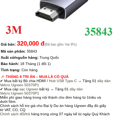
320,000 đ
Giá bán:
(Đã bao gồm Vat 8%)
Mã sản phẩm:
35843
Xuất xứ/nguồn hàng:
Trung Quốc
Bảo hành:
18 Tháng (1 đổi 1)
Tình trạng:
Còn hàng
🎉
THÁNG 8 TRI ÂN – MUA LÀ CÓ QUÀ
✔ Mua bất kỳ Bộ chia HDMI /
Hub USB Type-C
→
Tặng 01
dây dán
Velcro
Ugreen 50370P1
✔ Mua cáp
sạc Ugreen
bất kỳ → Tặng 01
dây dán
Velcro
Ugreen 50370P1
Miễn phí giao hàng trong nội thành cho đơn hàng từ 1triệu và
dưới 5km.
Chính sách hỗ trợ giá cho Đại lý Dự án hàng Ugreen đầy đủ giấy
tờ VAT, CO, CQ
Chính sách
đổi/trả
hàng trong vòng 07 ngày kể từ ngày Quý Khách