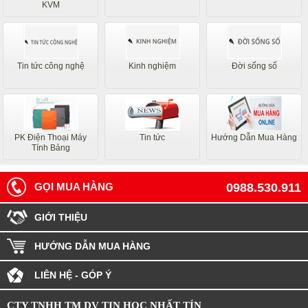
KVM
Tin tức công nghệ
Kinh nghiệm
Đời sống số
PK Điện Thoại Máy
Tin tức
Hướng Dẫn Mua Hàng
Tính Bảng
GỌI MUA HÀNG
0988.530.911
GIỚI THIỆU
HƯỚNG DẪN MUA HÀNG
LIÊN HỆ - GÓP Ý
CTY TNHH TM DV TIN HỌC NHẤT TÍN