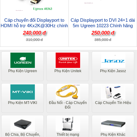
Cáp chuyển đổi Displayport to
Cáp Displayport to DVI 24+1 dài
HDMI hỗ trợ 4Kx2K@30Hz chính
5m Ugreen 10223 Chính hãng
hãng Ugreen 40363 cao cấp
240,000 đ
250,000 đ
310,000 đ
385,000 đ
Phụ Kiện Ugreen
Phụ Kiện Unitek
Phụ Kiện Jasoz
Phụ Kiện MT-VIKI
Đầu Nối - Cáp Chuyển
Cáp Chuyển Tín Hiệu
Đổi
Bộ Chia, Bộ Chuyển,
Thiết bị mạng
Phụ Kiện Khác