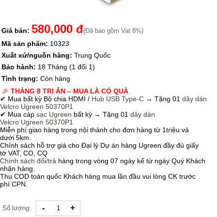
580,000 đ
Giá bán:
(Đã bao gồm Vat 8%)
Mã sản phẩm:
10323
Xuất xứ/nguồn hàng:
Trung Quốc
Bảo hành:
18 Tháng (1 đổi 1)
Tình trạng:
Còn hàng
🎉
THÁNG 8 TRI ÂN – MUA LÀ CÓ QUÀ
✔ Mua bất kỳ Bộ chia HDMI /
Hub USB Type-C
→
Tặng 01
dây dán
Velcro
Ugreen 50370P1
✔ Mua cáp
sạc Ugreen
bất kỳ → Tặng 01
dây dán
Velcro
Ugreen 50370P1
Miễn phí giao hàng trong nội thành cho đơn hàng từ 1triệu và
dưới 5km.
Chính sách hỗ trợ giá cho Đại lý Dự án hàng Ugreen đầy đủ giấy
tờ VAT, CO, CQ
Chính sách
đổi/trả
hàng trong vòng 07 ngày kể từ ngày Quý Khách
nhận hàng.
Thu COD toàn quốc Khách hàng mua lần đầu vui lòng CK trước
phí CPN.
-
+
Số lượng: