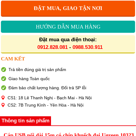
ĐẶT MUA, GIAO TẬN NƠI
HƯỚNG DẪN MUA HÀNG
Đặt mua qua điện thoại:
0912.828.081
-
0988.530.911
CAM KẾT
Trả tiền đúng giá trị sản phẩm
Giao hàng Toàn quốc
Đảm bảo chất lượng hàng. Đổi trả SP lỗi
CS1: 18 Lê Thanh Nghị - Bạch Mai - Hà Nội
CS2: 7B Trung Kính - Yên Hòa - Hà Nội
Thông tin sản phẩm
Cáp USB nối dài 15m có chíp khuếch đại Ugreen 10323