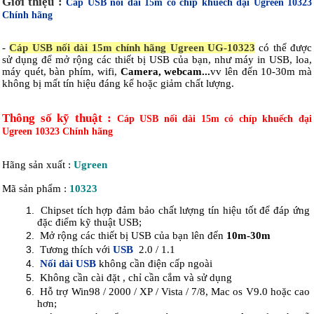
Giới thiệu :
Cáp USB nối dài 15m có chíp khuếch đại Ugreen 10323
Chính hãng
-
Cáp USB nối dài 15m chính hãng Ugreen UG-10323
có thể được
sử dụng để mở rộng các thiết bị USB của bạn, như máy in USB, loa,
máy quét, bàn phím, wifi,
Camera, webcam...
vv lên đến 10-30m mà
không bị mất tín hiệu đáng kể hoặc giảm chất lượng.
Thông số kỹ thuật :
Cáp USB nối dài 15m có chíp khuếch đại
Ugreen 10323 Chính hãng
Hãng sản xuất :
Ugreen
Mã sản phẩm :
10323
Chipset tích hợp đảm bảo chất lượng tín hiệu tốt để đáp ứng
đặc điểm kỹ thuật USB;
Mở rộng các thiết bị USB của bạn lên đến
10m-30m
Tương thích với
USB
2.0 / 1.1
Nối dài USB
không cần điện cấp ngoài
Không cần cài đặt , chỉ cần cắm và sử dụng
Hỗ trợ Win98 / 2000 / XP / Vista / 7/8, Mac os V9.0 hoặc cao
hơn;