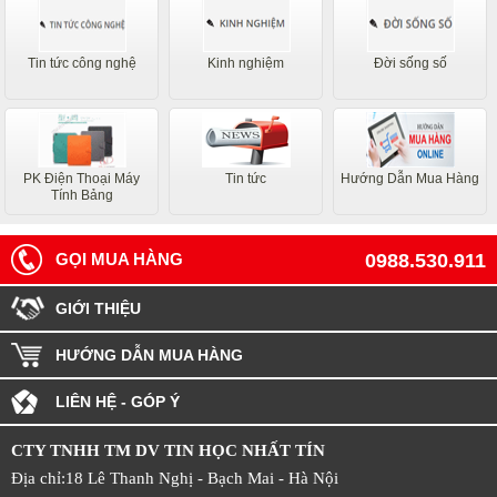
Tin tức công nghệ
Kinh nghiệm
Đời sống số
PK Điện Thoại Máy
Tin tức
Hướng Dẫn Mua Hàng
Tính Bảng
GỌI MUA HÀNG
0988.530.911
GIỚI THIỆU
HƯỚNG DẪN MUA HÀNG
LIÊN HỆ - GÓP Ý
CTY TNHH TM DV TIN HỌC NHẤT TÍN
Địa chỉ:18 Lê Thanh Nghị - Bạch Mai - Hà Nội