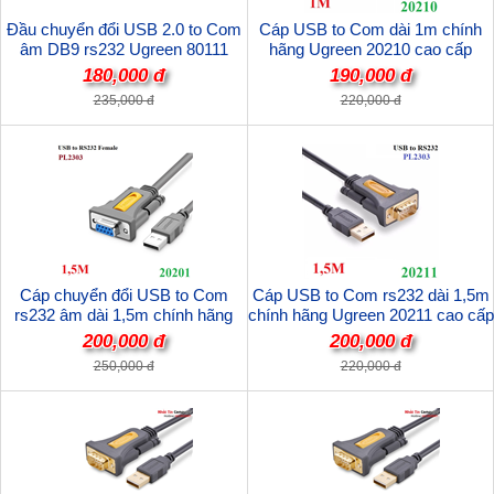
Đầu chuyển đổi USB 2.0 to Com
Cáp USB to Com dài 1m chính
âm DB9 rs232 Ugreen 80111
hãng Ugreen 20210 cao cấp
chính hãng
180,000 đ
190,000 đ
235,000 đ
220,000 đ
Cáp chuyển đổi USB to Com
Cáp USB to Com rs232 dài 1,5m
rs232 âm dài 1,5m chính hãng
chính hãng Ugreen 20211 cao cấp
Ugreen 20201 cao cấp
200,000 đ
200,000 đ
250,000 đ
220,000 đ