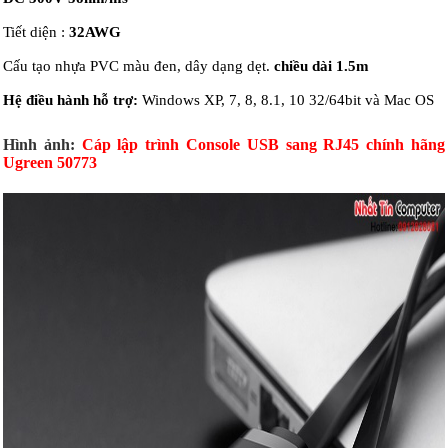
Tiết diện :
32AWG
Cấu tạo nhựa PVC màu đen, dây dạng dẹt.
chiều dài 1.5m
Hệ điều hành hỗ trợ:
Windows XP, 7, 8, 8.1, 10 32/64bit và Mac OS
Hình ảnh:
Cáp
lập trình
Console USB sang RJ45 chính hãng
Ugreen 50773