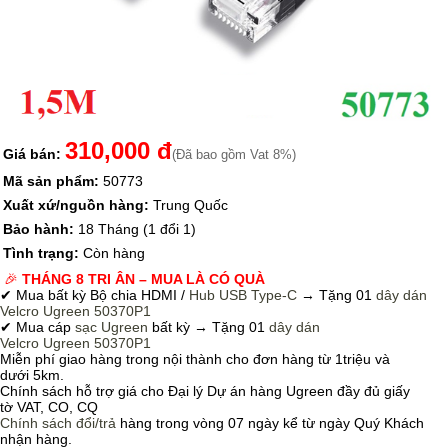
310,000 đ
Giá bán:
(Đã bao gồm Vat 8%)
Mã sản phẩm:
50773
Xuất xứ/nguồn hàng:
Trung Quốc
Bảo hành:
18 Tháng (1 đổi 1)
Tình trạng:
Còn hàng
🎉
THÁNG 8 TRI ÂN – MUA LÀ CÓ QUÀ
✔ Mua bất kỳ Bộ chia HDMI /
Hub USB Type-C
→
Tặng 01
dây dán
Velcro
Ugreen 50370P1
✔ Mua cáp
sạc Ugreen
bất kỳ → Tặng 01
dây dán
Velcro
Ugreen 50370P1
Miễn phí giao hàng trong nội thành cho đơn hàng từ 1triệu và
dưới 5km.
Chính sách hỗ trợ giá cho Đại lý Dự án hàng Ugreen đầy đủ giấy
tờ VAT, CO, CQ
Chính sách
đổi/trả
hàng trong vòng 07 ngày kể từ ngày Quý Khách
nhận hàng.