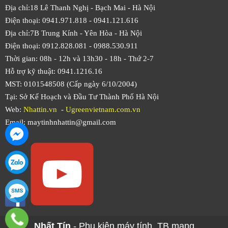
Địa chỉ:18 Lê Thanh Nghị - Bạch Mai - Hà Nội
Điện thoại: 0941.971.818 -
0941.121.616
Địa chỉ:7B Trung Kính - Yên Hòa -
Hà Nội
Điện thoại: 0912.828.081 -
0988.530.911
Thời gian: 08h - 12h và 13h30 - 18h - Thứ 2-7
Hỗ trợ kỹ thuật: 0941.1216.16
MST: 0101548508 (Cấp ngày 6/10/2004)
Tại: Sở Kế Hoạch và Đầu Tư Thành Phố Hà Nội
Web:
Nhattin.vn
-
Ugreenvietnam.com.vn
Email: maytinhnhattin@gmail.com
Nhất Tín
- Phụ kiện máy tính, TB mạng