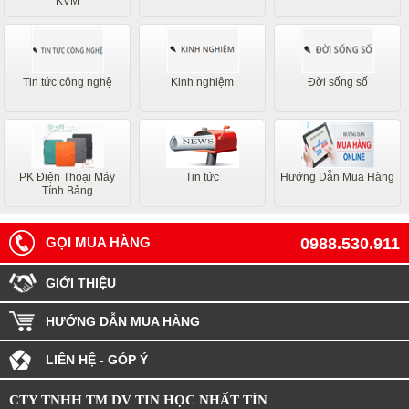
KVM
Tin tức công nghệ
Kinh nghiệm
Đời sống số
PK Điện Thoại Máy
Tin tức
Hướng Dẫn Mua Hàng
Tính Bảng
GỌI MUA HÀNG
0988.530.911
GIỚI THIỆU
HƯỚNG DẪN MUA HÀNG
LIÊN HỆ - GÓP Ý
CTY TNHH TM DV TIN HỌC NHẤT TÍN