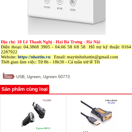
Địa chỉ: 18 Lê Thanh Nghị - Hai Bà Trưng - Hà Nội
Điện thoại: 04.3868 3905 - 04.66 58 68 58 Hỗ trợ kỹ thuật: 0164
2287922
Website:
https://nhattin.vn
Email: maytinhnhattin@gmail.com
Thời gian làm việc: Từ 8h - 18h30 - Cả tuần trừ lễ Tết
USB
,
Ugreen
,
Ugreen 50773
Sản phẩm cùng loại