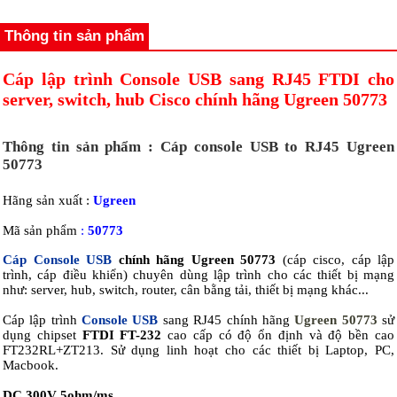
Thông tin sản phẩm
Cáp lập trình
Console USB sang RJ45
FTDI cho
server, switch, hub Cisco chính hãng Ugreen 50773
Thông tin sản phẩm : Cáp console USB to RJ45 Ugreen
50773
Hãng sản xuất :
Ugreen
Mã sản phẩm
:
50773
Cáp Console USB
chính hãng Ugreen 50773
(cáp cisco, cáp lập
trình, cáp điều khiển) chuyên dùng lập trình cho các thiết bị mạng
như: server, hub, switch, router, cân bằng tải, thiết bị mạng khác...
Cáp lập trình
Console USB
sang RJ45 chính hãng
Ugreen 50773
sử
dụng chipset
FTDI
FT-232
cao cấp có độ ổn định và độ bền cao
FT232RL+ZT213. Sử dụng linh hoạt cho các thiết bị Laptop, PC,
Macbook.
DC 300V 5ohm/ms