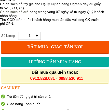
dưới 5km.
Chính sách hỗ trợ giá cho Đại lý Dự án hàng Ugreen đầy đủ giấy
tờ VAT, CO, CQ
Chính sách
đổi/trả
hàng trong vòng 07 ngày kể từ ngày Quý Khách
nhận hàng.
Thu COD toàn quốc Khách hàng mua lần đầu vui lòng CK trước
phí CPN.
-
+
Số lượng:
ĐẶT MUA, GIAO TẬN NƠI
HƯỚNG DẪN MUA HÀNG
Đặt mua qua điện thoại:
0912.828.081
-
0988.530.911
CAM KẾT
Trả tiền đúng giá trị sản phẩm
Giao hàng Toàn quốc