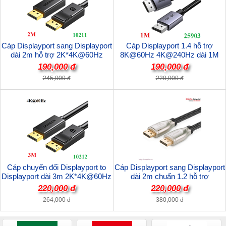
Cáp Displayport sang Displayport
Cáp Displayport 1.4 hỗ trợ
dài 2m hỗ trợ 2K*4K@60Hz
8K@60Hz 4K@240Hz dài 1M
28AWG Ugreen 10211 cao cấp
Ugreen 25903 cao cấp
190,000 đ
190,000 đ
245,000 đ
220,000 đ
Cáp chuyển đổi Displayport to
Cáp Displayport sang Displayport
Displayport dài 3m 2K*4K@60Hz
dài 2m chuẩn 1.2 hỗ trợ
28AWG Ugreen 10212 cao cấp
4k*2K@60Hz 28AWG Ugreen
220,000 đ
220,000 đ
30120 cao cấp
264,000 đ
380,000 đ