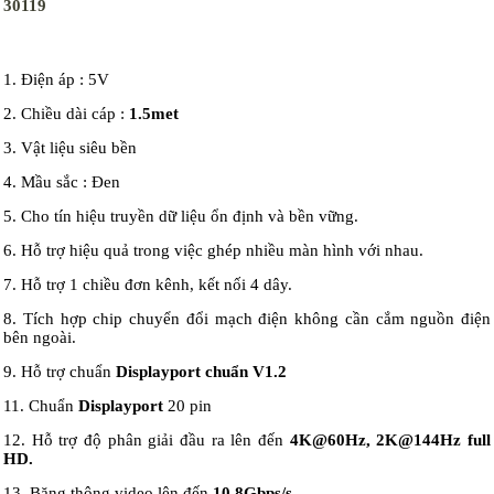
30119
1. Điện áp : 5V
2. Chiều dài cáp :
1.5met
3. Vật liệu siêu bền
4. Mầu sắc : Đen
5. Cho tín hiệu truyền dữ liệu ổn định và bền vững.
6. Hỗ trợ hiệu quả trong việc ghép nhiều màn hình với nhau.
7. Hỗ trợ 1 chiều đơn kênh, kết nối 4 dây.
8. Tích hợp chip chuyển đổi mạch điện không cần cắm nguồn điện
bên ngoài.
9. Hỗ trợ chuẩn
Displayport chuẩn V1.2
11. Chuẩn
Displayport
20 pin
12. Hỗ trợ độ phân giải đầu ra lên đến
4K@60Hz, 2K@144Hz full
HD.
13. Băng thông video lên đến
10.8Gbps/s.