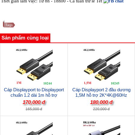
Thời gian làm việc: Từ 8h - 18h00 - Cả tuần trừ lễ Tết
Sản phẩm cùng loại
Cáp Displayport to Displayport
Cáp Displayport 2 đầu dương
chuẩn 1.2 dài 1m hỗ trợ
1,5M hỗ trợ 2K*4K@60Hz
2K*4K@60Hz 28AWG Ugreen
28AWG Ugreen 10245 cao cấp
170,000 đ
180,000 đ
10244 cao cấp
165,000 đ
220,000 đ