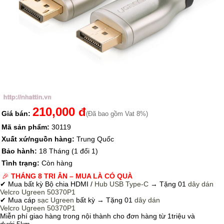
210,000 đ
Giá bán:
(Đã bao gồm Vat 8%)
Mã sản phẩm:
30119
Xuất xứ/nguồn hàng:
Trung Quốc
Bảo hành:
18 Tháng (1 đổi 1)
Tình trạng:
Còn hàng
🎉
THÁNG 8 TRI ÂN – MUA LÀ CÓ QUÀ
✔ Mua bất kỳ Bộ chia HDMI /
Hub USB Type-C
→
Tặng 01
dây dán
Velcro
Ugreen 50370P1
✔ Mua cáp
sạc Ugreen
bất kỳ → Tặng 01
dây dán
Velcro
Ugreen 50370P1
Miễn phí giao hàng trong nội thành cho đơn hàng từ 1triệu và