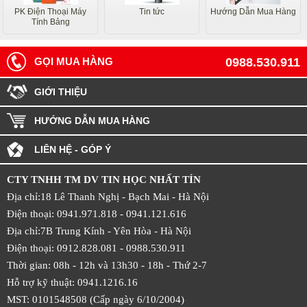
PK Điện Thoại Máy
Tin tức
Hướng Dẫn Mua Hàng
Tính Bảng
GỌI MUA HÀNG
0988.530.911
GIỚI THIỆU
HƯỚNG DẪN MUA HÀNG
LIÊN HỆ - GÓP Ý
CTY TNHH TM DV TIN HỌC NHẤT TÍN
Địa chỉ:18 Lê Thanh Nghị - Bạch Mai - Hà Nội
Điện thoại: 0941.971.818 -
0941.121.616
Địa chỉ:7B Trung Kính - Yên Hòa -
Hà Nội
Điện thoại: 0912.828.081 -
0988.530.911
Thời gian: 08h - 12h và 13h30 - 18h - Thứ 2-7
Hỗ trợ kỹ thuật: 0941.1216.16
MST: 0101548508 (Cấp ngày 6/10/2004)