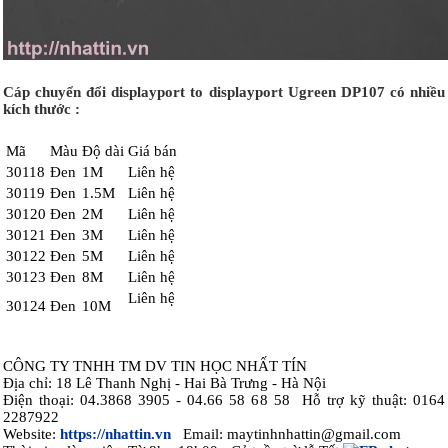
Cáp chuyển đổi displayport to displayport Ugreen DP107 có nhiều
kích thước :
Mã
Màu
Độ dài
Giá bán
30118
Đen
1M
Liên hệ
30119
Đen
1.5M
Liên hệ
30120
Đen
2M
Liên hệ
30121
Đen
3M
Liên hệ
30122
Đen
5M
Liên hệ
30123
Đen
8M
Liên hệ
Liên hệ
30124
Đen
10M
CÔNG TY TNHH TM DV TIN HỌC NHẤT TÍN
Địa chỉ: 18 Lê Thanh Nghị - Hai Bà Trưng - Hà Nội
Điện thoại: 04.3868 3905 - 04.66 58 68 58 Hỗ trợ kỹ thuật: 0164
2287922
Website:
https://nhattin.vn
Email: maytinhnhattin@gmail.com