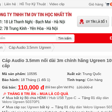
g
|
Liên hệ
|
Hỗ Trợ Kỹ Thuật
|
Video clip
Giỏ hàng
Đ
en
Cáp Audio 3.5mm Ugreen
Cáp Audio 3.5mm nối dài 3m chính hãng Ugreen 10
cấp
Mã sản phẩm:
10595
Xuất xứ:
Trung Quốc
Bảo hành:
18 Tháng (1 đổi 1)
Tình trạng:
Còn hàng
110,000 đ
Giá bán:
120,000 đ
(Đã bao gồm Vat 8%)
🎉
THÁNG 8 TRI ÂN – MUA LÀ CÓ QUÀ
✔ Mua bất kỳ Bộ chia HDMI /
Hub USB Type-C
→
Tặng 01
dây dán
Velcro
Ugreen 50370P1
✔ Mua cáp
sạc Ugreen
bất kỳ → Tặng 01
dây dán Velcro
Ugreen 50