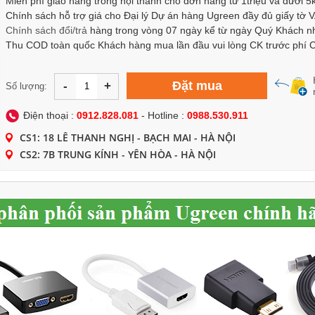
Miễn phí giao hàng trong nội thành cho đơn hàng từ 1triệu và dưới 5
Chính sách hỗ trợ giá cho Đại lý Dự án hàng Ugreen đầy đủ giấy tờ 
Chính sách
đổi/trả
hàng trong vòng 07 ngày kể từ ngày Quý Khách n
Thu COD toàn quốc Khách hàng mua lần đầu vui lòng CK trước phí
Đặt mua
-
+
Số lượng:
Điện thoại :
0912.828.081
- Hotline :
0988.530.911
CS1: 18 LÊ THANH NGHỊ - BẠCH MAI - HÀ NỘI
CS2: 7B TRUNG KÍNH - YÊN HÒA - HÀ NỘI