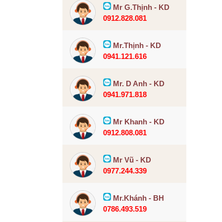
Mr G.Thịnh - KD
0912.828.081
Mr.Thịnh - KD
0941.121.616
Mr. D Anh - KD
0941.971.818
Mr Khanh - KD
0912.808.081
Mr Vũ - KD
0977.244.339
Mr.Khánh - BH
0786.493.519