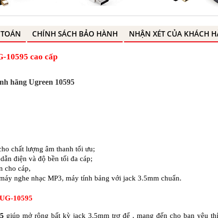
 TOÁN
CHÍNH SÁCH BẢO HÀNH
NHẬN XÉT CỦA KHÁCH 
G-10595 cao cấp
ính hãng Ugreen 10595
cho chất lượng âm thanh tối ưu;
dẫn điện và độ bền tối đa cáp;
ền cho cáp,
d, máy nghe nhạc MP3, máy tính bảng với jack 3.5mm chuẩn.
n UG-10595
95
giúp mở rộng bất kỳ jack 3.5mm trợ để , mang đến cho bạn yêu th