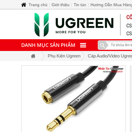
Trang chủ
|
Giới thiệu
|
Tin tức
|
Hướng Dẫn Mua Hàn
DANH MỤC SẢN PHẨM
Phụ Kiện Ugreen
Cáp Audio/Video Ugre