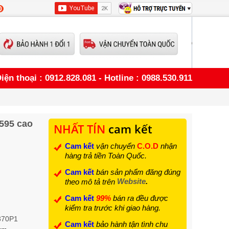
0
iện thoại : 0912.828.081 - Hotline : 0988.530.911
595 cao
NHẤT TÍN
cam kết
Cam kết
vận chuyển
C.O.D
nhận
hàng trả tiền Toàn Quốc.
Cam kết
bán sản phẩm đăng đúng
Website
.
theo mô tả trên
Cam kết
99%
bán ra đều được
kiểm tra trước khi giao hàng.
370P1
Cam kết
bảo hành tận tình chu