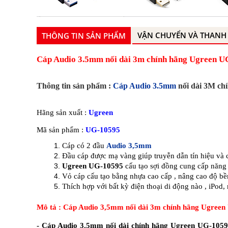
VẬN CHUYỂN VÀ THANH
THÔNG TIN SẢN PHẨM
Cáp Audio 3.5mm nối dài 3m chính hãng Ugreen U
Thông tin sản phẩm :
Cáp Audio 3.5mm
nối dài 3M ch
Hãng sản xuất :
Ugreen
Mã sản phẩm :
UG-10595
Cáp có 2 đầu
Audio 3,5mm
Đầu cáp được mạ vàng giúp truyễn dẫn tín hiệu và 
Ugreen UG-10595
cấu tạo sợi đồng cung cấp năng 
Vỏ cáp cấu tạo bằng nhựa cao cấp , nâng cao độ b
Thích hợp với bất kỳ điện thoại di động nào , iPo
Mô tả : Cáp Audio 3,5mm nối dài 3m chính hãng Ugree
- Cáp Audio 3.5mm nối dài chính hãng Ugreen UG-105