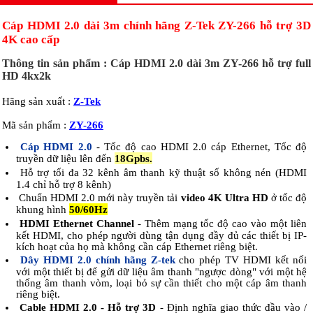
Cáp HDMI 2.0 dài 3m chính hãng Z-Tek ZY-266 hỗ trợ 3D
4K cao cấp
Thông tin sản phẩm : Cáp HDMI 2.0 dài 3m ZY-266 hỗ trợ full
HD 4kx2k
Hãng sản xuất :
Z-Tek
Mã sản phẩm :
ZY-266
Cáp HDMI 2.0
- Tốc độ cao HDMI 2.0 cáp Ethernet, Tốc độ
truyền dữ liệu lên đến
18Gpbs.
Hỗ trợ tối đa 32 kênh âm thanh kỹ thuật số không nén (HDMI
1.4 chỉ hỗ trợ 8 kênh)
Chuẩn HDMI 2.0 mới này truyền tải
video 4K Ultra HD
ở tốc độ
khung hình
50/60Hz
HDMI Ethernet Channel
- Thêm mạng tốc độ cao vào một liên
kết HDMI, cho phép người dùng tận dụng đầy đủ các thiết bị IP-
kích hoạt của họ mà không cần cáp Ethernet riêng biệt.
Dây HDMI 2.0 chính hãng Z-tek
cho phép TV HDMI kết nối
với một thiết bị để gửi dữ liệu âm thanh "ngược dòng" với một hệ
thống âm thanh vòm, loại bỏ sự cần thiết cho một cáp âm thanh
riêng biệt.
Cable HDMI 2.0 - Hỗ trợ 3D
- Định nghĩa giao thức đầu vào /