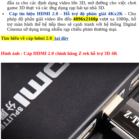
đầu ra cho các định dạng video lớn 3D, mở đường cho việc chơi
game 3D thực và các ứng dụng rạp hát tại nhà 3D.
Cáp tín hiệu HDMI 2.0 - Hỗ trợ độ phân giải 4Kx2K
- Cho
phép độ phân giải video lên đến
4096x2160
p
vượt xa 1080p, hỗ
trợ màn hình thế hệ tiếp theo sẽ cạnh tranh với hệ thống Digital
Cinema sử dụng trong nhiều rạp chiếu phim thương mại.
Tìm hiểu về cáp hdmi 2.0
tại đây
Hình ảnh : Cáp HDMI 2.0 chính hãng Z-tek hỗ trợ 3D 4K