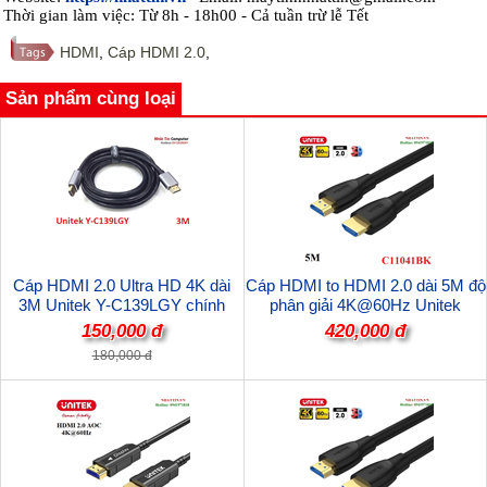
Thời gian làm việc: Từ 8h - 18h00 - Cả tuần trừ lễ Tết
HDMI
,
Cáp HDMI 2.0
,
Sản phẩm cùng loại
Cáp HDMI 2.0 Ultra HD 4K dài
Cáp HDMI to HDMI 2.0 dài 5M độ
3M Unitek Y-C139LGY chính
phân giải 4K@60Hz Unitek
hãng
C11041BK cao cấp
150,000 đ
420,000 đ
180,000 đ