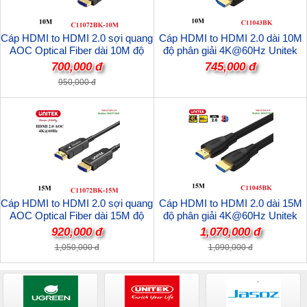
Cáp HDMI to HDMI 2.0 sợi quang
Cáp HDMI to HDMI 2.0 dài 10M
AOC Optical Fiber dài 10M độ
độ phân giải 4K@60Hz Unitek
phân giải 4K@60Hz Unitek
C11043BK cao cấp
700,000 đ
745,000 đ
C11072BK-10M cao cấp
950,000 đ
Cáp HDMI to HDMI 2.0 sợi quang
Cáp HDMI to HDMI 2.0 dài 15M
AOC Optical Fiber dài 15M độ
độ phân giải 4K@60Hz Unitek
phân giải 4K@60Hz Unitek
C11045BK cao cấp
920,000 đ
1,070,000 đ
C11072BK-15M cao cấp
1,050,000 đ
1,090,000 đ