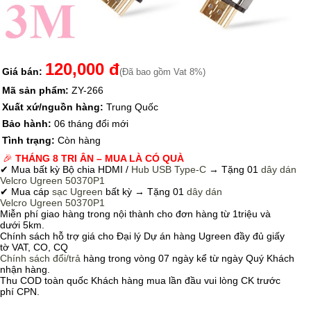
120,000 đ
Giá bán:
(Đã bao gồm Vat 8%)
Mã sản phẩm:
ZY-266
Xuất xứ/nguồn hàng:
Trung Quốc
Bảo hành:
06 tháng đổi mới
Tình trạng:
Còn hàng
🎉
THÁNG 8 TRI ÂN – MUA LÀ CÓ QUÀ
✔ Mua bất kỳ Bộ chia HDMI /
Hub USB Type-C
→
Tặng 01
dây dán
Velcro
Ugreen 50370P1
✔ Mua cáp
sạc Ugreen
bất kỳ → Tặng 01
dây dán
Velcro
Ugreen 50370P1
Miễn phí giao hàng trong nội thành cho đơn hàng từ 1triệu và
dưới 5km.
Chính sách hỗ trợ giá cho Đại lý Dự án hàng Ugreen đầy đủ giấy
tờ VAT, CO, CQ
Chính sách
đổi/trả
hàng trong vòng 07 ngày kể từ ngày Quý Khách
nhận hàng.
Thu COD toàn quốc Khách hàng mua lần đầu vui lòng CK trước
phí CPN.