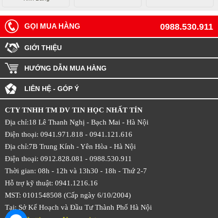
GỌI MUA HÀNG
0988.530.911
GIỚI THIỆU
HƯỚNG DẪN MUA HÀNG
LIÊN HỆ - GÓP Ý
CTY TNHH TM DV TIN HỌC NHẤT TÍN
Địa chỉ:18 Lê Thanh Nghị - Bạch Mai - Hà Nội
Điện thoại: 0941.971.818 -
0941.121.616
Địa chỉ:7B Trung Kính - Yên Hòa -
Hà Nội
Điện thoại: 0912.828.081 -
0988.530.911
Thời gian: 08h - 12h và 13h30 - 18h - Thứ 2-7
Hỗ trợ kỹ thuật: 0941.1216.16
MST: 0101548508 (Cấp ngày 6/10/2004)
Tại: Sở Kế Hoạch và Đầu Tư Thành Phố Hà Nội