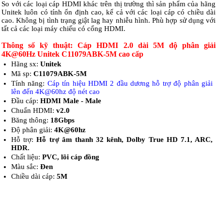
So với các loại cáp HDMI khác trên thị trường thì sản phẩm của hãng
Unitek luôn có tính ổn định cao, kể cả với các loại cáp có chiều dài
cao. Không bị tình trạng giật lag hay nhiễu hình. Phù hợp sử dụng với
tất cả các loại máy chiếu có cổng HDMI.
Thông số kỹ thuật: Cáp HDMI 2.0 dài 5M độ phân giải
4K@60Hz Unitek C11079ABK-5M cao cấp
Hãng sx:
Unitek
Mã sp:
C11079ABK-5M
Tính năng:
Cáp tín hiệu HDMI 2 đầu dương hỗ trợ độ phân giải
lên đến 4K@60hz độ nét cao
Đầu cáp:
HDMI Male - Male
Chuẩn HDMI:
v2.0
Băng thông:
18Gbps
Độ phân giải:
4K@60hz
Hỗ trợ:
Hỗ trợ âm thanh 32 kênh, Dolby True HD 7.1, ARC,
HDR.
Chất liệu:
PVC, lõi cáp đồng
Màu sắc:
Đen
Chiều dài cáp:
5M