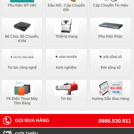
Phụ Kiện MT-VIKI
Đầu Nối - Cáp Chuyển
Cáp Chuyển Tín Hiệu
Đổi
Bộ Chia, Bộ Chuyển,
Thiết bị mạng
Phụ Kiện Khác
KVM
Tin tức công nghệ
Kinh nghiệm
Đời sống số
PK Điện Thoại Máy
Tin tức
Hướng Dẫn Mua Hàng
Tính Bảng
GỌI MUA HÀNG
0988.530.911
GIỚI THIỆU