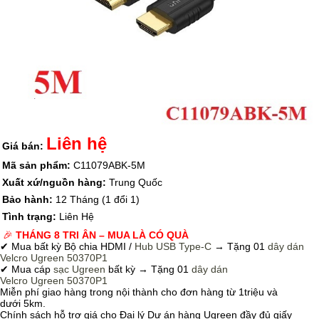
Liên hệ
Giá bán:
Mã sản phẩm:
C11079ABK-5M
Xuất xứ/nguồn hàng:
Trung Quốc
Bảo hành:
12 Tháng (1 đổi 1)
Tình trạng:
Liên Hệ
🎉
THÁNG 8 TRI ÂN – MUA LÀ CÓ QUÀ
✔ Mua bất kỳ Bộ chia HDMI /
Hub USB Type-C
→
Tặng 01
dây dán
Velcro
Ugreen 50370P1
✔ Mua cáp
sạc Ugreen
bất kỳ → Tặng 01
dây dán
Velcro
Ugreen 50370P1
Miễn phí giao hàng trong nội thành cho đơn hàng từ 1triệu và
dưới 5km.
Chính sách hỗ trợ giá cho Đại lý Dự án hàng Ugreen đầy đủ giấy