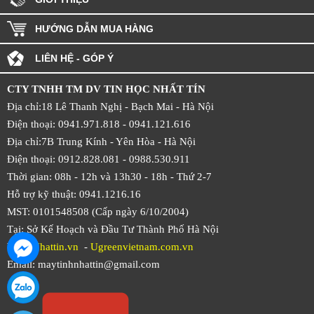
HƯỚNG DẪN MUA HÀNG
LIÊN HỆ - GÓP Ý
CTY TNHH TM DV TIN HỌC NHẤT TÍN
Địa chỉ:18 Lê Thanh Nghị - Bạch Mai - Hà Nội
Điện thoại: 0941.971.818 -
0941.121.616
Địa chỉ:7B Trung Kính - Yên Hòa -
Hà Nội
Điện thoại: 0912.828.081 -
0988.530.911
Thời gian: 08h - 12h và 13h30 - 18h - Thứ 2-7
Hỗ trợ kỹ thuật: 0941.1216.16
MST: 0101548508 (Cấp ngày 6/10/2004)
Tại: Sở Kế Hoạch và Đầu Tư Thành Phố Hà Nội
Web:
Nhattin.vn
-
Ugreenvietnam.com.vn
Email: maytinhnhattin@gmail.com