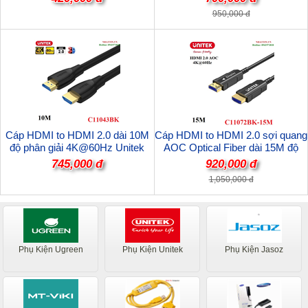
C11072BK-10M cao cấp
950,000 đ
Cáp HDMI to HDMI 2.0 dài 10M
Cáp HDMI to HDMI 2.0 sợi quang
độ phân giải 4K@60Hz Unitek
AOC Optical Fiber dài 15M độ
C11043BK cao cấp
phân giải 4K@60Hz Unitek
745,000 đ
920,000 đ
C11072BK-15M cao cấp
1,050,000 đ
Phụ Kiện Ugreen
Phụ Kiện Unitek
Phụ Kiện Jasoz