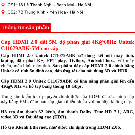
CS1: 18 Lê Thanh Nghị - Bạch Mai - Hà Nội
CS2: 7B Trung Kính - Yên Hòa - Hà Nội
Thông tin sản phẩm
Cáp HDMI 2.0 dài 5M độ phân giải 4K@60Hz Unitek
C11079ABK-5M cao cấp
Cáp HDMI 2.0 Unitek C11079ABK sử dụng kết nối máy tính,
laptop, đầu phát K+, FPT play, Tivibox, Android box..
với máy
chiếu, màn hình máy tính.
Sản phẩm dây cáp HDMI 2.0 chính hãng
Unitek có tính ổn định cao, đáp ứng tốt cho nội dung 3D và HDR.
Cá
p HDMI 2.0 Unitek
C11079ABK
có khả năng phân giải lên đến
4K@60Hz và hỗ trợ băng thông 18 Gbps.
Trung tâm kiểm tra ủy quyền chính thức của HDMI đã xác minh cáp
này bằng EMI, đảm bảo cáp giảm thiểu nhiễu với tín hiệu không dây.
Hỗ trợ âm thanh 32 kênh, âm thanh Dolby True HD 7.1, ARC,
video 3D và Dải động cao (HDR).
Hỗ trợ Kkênh Ethernet, như được chỉ định trong HDMI 2.0b.