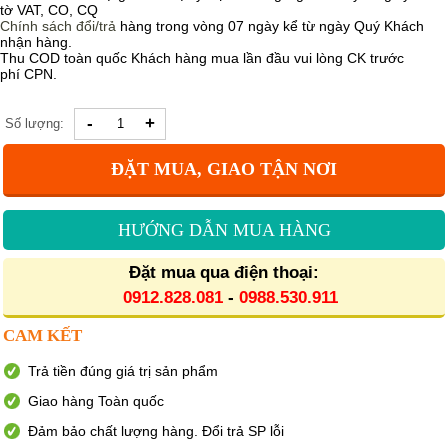
tờ VAT, CO, CQ
Chính sách
đổi/trả
hàng trong vòng 07 ngày kể từ ngày Quý Khách
nhận hàng.
Thu COD toàn quốc Khách hàng mua lần đầu vui lòng CK trước
phí CPN.
-
+
Số lượng:
ĐẶT MUA, GIAO TẬN NƠI
HƯỚNG DẪN MUA HÀNG
Đặt mua qua điện thoại:
0912.828.081
-
0988.530.911
CAM KẾT
Trả tiền đúng giá trị sản phẩm
Giao hàng Toàn quốc
Đảm bảo chất lượng hàng. Đổi trả SP lỗi