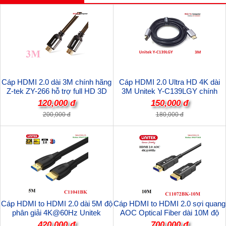
Cáp HDMI 2.0 dài 3M chính hãng
Cáp HDMI 2.0 Ultra HD 4K dài
Z-tek ZY-266 hỗ trợ full HD 3D
3M Unitek Y-C139LGY chính
4Kx2k chất lượng cao
hãng
120,000 đ
150,000 đ
200,000 đ
180,000 đ
Cáp HDMI to HDMI 2.0 dài 5M độ
Cáp HDMI to HDMI 2.0 sợi quang
phân giải 4K@60Hz Unitek
AOC Optical Fiber dài 10M độ
C11041BK cao cấp
phân giải 4K@60Hz Unitek
420,000 đ
700,000 đ