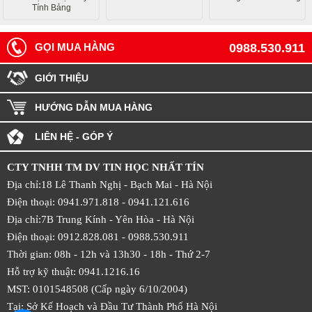
Tính Bảng
GỌI MUA HÀNG
0988.530.911
GIỚI THIỆU
HƯỚNG DẪN MUA HÀNG
LIÊN HỆ - GÓP Ý
CTY TNHH TM DV TIN HỌC NHẤT TÍN
Địa chỉ:18 Lê Thanh Nghị - Bạch Mai - Hà Nội
Điện thoại: 0941.971.818 -
0941.121.616
Địa chỉ:7B Trung Kính - Yên Hòa -
Hà Nội
Điện thoại: 0912.828.081 -
0988.530.911
Thời gian: 08h - 12h và 13h30 - 18h - Thứ 2-7
Hỗ trợ kỹ thuật: 0941.1216.16
MST: 0101548508 (Cấp ngày 6/10/2004)
Tại: Sở Kế Hoạch và Đầu Tư Thành Phố Hà Nội