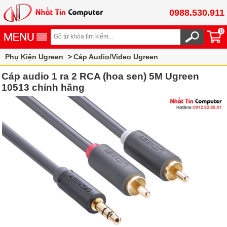
0988.530.911
0
Phụ Kiện Ugreen
Cáp Audio/Video Ugreen
Cáp Audio 3.5mm ra 2 RCA Ugreen
Cáp audio 1 ra 2 RCA (hoa sen) 5M Ugreen
10513 chính hãng