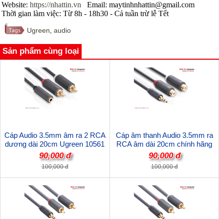
Website:
https://nhattin.vn
Email: maytinhnhattin@gmail.com
Thời gian làm việc: Từ 8h - 18h30 - Cả tuần trừ lễ Tết
Ugreen
,
audio
Sản phẩm cùng loại
Cáp Audio 3.5mm âm ra 2 RCA
Cáp âm thanh Audio 3.5mm ra
dương dài 20cm Ugreen 10561
RCA âm dài 20cm chính hãng
mạ vàng 24K cao cấp
Ugreen 10547 cao cấp
90,000 đ
90,000 đ
100,000 đ
100,000 đ