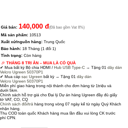
140,000 đ
Giá bán:
(Đã bao gồm Vat 8%)
Mã sản phẩm:
10513
Xuất xứ/nguồn hàng:
Trung Quốc
Bảo hành:
18 Tháng (1 đổi 1)
Tình trạng:
Còn hàng
🎉
THÁNG 8 TRI ÂN – MUA LÀ CÓ QUÀ
✔ Mua bất kỳ Bộ chia HDMI /
Hub USB Type-C
→
Tặng 01
dây dán
Velcro
Ugreen 50370P1
✔ Mua cáp
sạc Ugreen
bất kỳ → Tặng 01
dây dán
Velcro
Ugreen 50370P1
Miễn phí giao hàng trong nội thành cho đơn hàng từ 1triệu và
dưới 5km.
Chính sách hỗ trợ giá cho Đại lý Dự án hàng Ugreen đầy đủ giấy
tờ VAT, CO, CQ
Chính sách
đổi/trả
hàng trong vòng 07 ngày kể từ ngày Quý Khách
nhận hàng.
Thu COD toàn quốc Khách hàng mua lần đầu vui lòng CK trước
phí CPN.