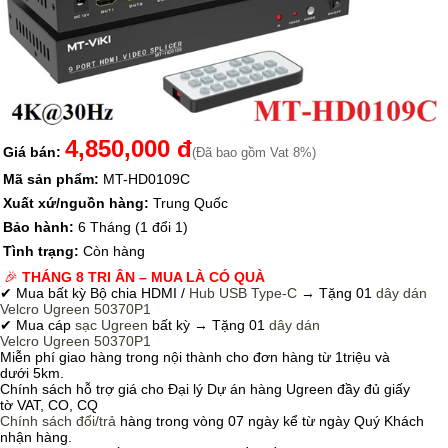
4,850,000 đ
Giá bán:
(Đã bao gồm Vat 8%)
Mã sản phẩm:
MT-HD0109C
Xuất xứ/nguồn hàng:
Trung Quốc
Bảo hành:
6 Tháng (1 đổi 1)
Tình trạng:
Còn hàng
🎉
THÁNG 8 TRI ÂN – MUA LÀ CÓ QUÀ
✔ Mua bất kỳ Bộ chia HDMI /
Hub USB Type-C
→
Tặng 01
dây dán
Velcro
Ugreen 50370P1
✔ Mua cáp
sạc Ugreen
bất kỳ → Tặng 01
dây dán
Velcro
Ugreen 50370P1
Miễn phí giao hàng trong nội thành cho đơn hàng từ 1triệu và
dưới 5km.
Chính sách hỗ trợ giá cho Đại lý Dự án hàng Ugreen đầy đủ giấy
tờ VAT, CO, CQ
Chính sách
đổi/trả
hàng trong vòng 07 ngày kể từ ngày Quý Khách
nhận hàng.