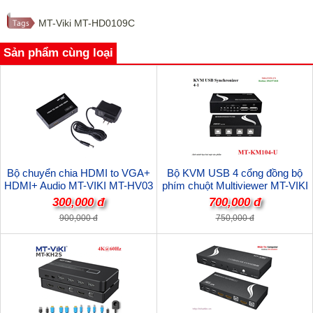
MT-Viki MT-HD0109C
Sản phẩm cùng loại
Bộ chuyển chia HDMI to VGA+
Bộ KVM USB 4 cổng đồng bộ
HDMI+ Audio MT-VIKI MT-HV03
phím chuột Multiviewer MT-VIKI
cao cấp
MT-KM104-U cao cấp
300,000 đ
700,000 đ
900,000 đ
750,000 đ