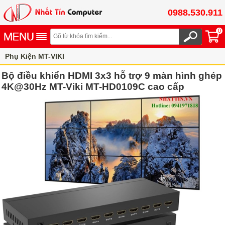
0988.530.911
0
Phụ Kiện MT-VIKI
Bộ điều khiển HDMI 3x3 hỗ trợ 9 màn hình ghép
4K@30Hz MT-Viki MT-HD0109C cao cấp