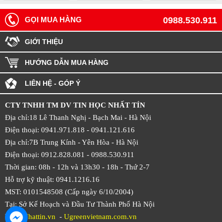
GỌI MUA HÀNG
0988.530.911
GIỚI THIỆU
HƯỚNG DẪN MUA HÀNG
LIÊN HỆ - GÓP Ý
CTY TNHH TM DV TIN HỌC NHẤT TÍN
Địa chỉ:18 Lê Thanh Nghị - Bạch Mai - Hà Nội
Điện thoại: 0941.971.818 -
0941.121.616
Địa chỉ:7B Trung Kính - Yên Hòa -
Hà Nội
Điện thoại: 0912.828.081 -
0988.530.911
Thời gian: 08h - 12h và 13h30 - 18h - Thứ 2-7
Hỗ trợ kỹ thuật: 0941.1216.16
MST: 0101548508 (Cấp ngày 6/10/2004)
Tại: Sở Kế Hoạch và Đầu Tư Thành Phố Hà Nội
Web:
Nhattin.vn
-
Ugreenvietnam.com.vn