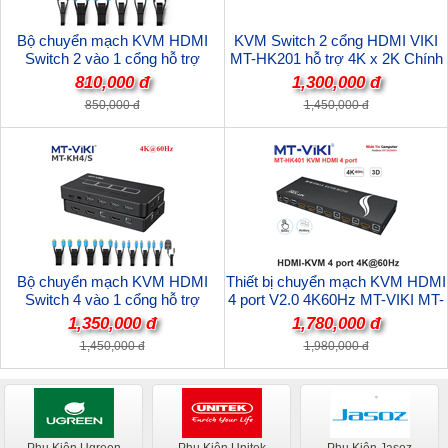
Bộ chuyển mạch KVM HDMI
KVM Switch 2 cổng HDMI VIKI
Switch 2 vào 1 cổng hỗ trợ
MT-HK201 hỗ trợ 4K x 2K Chính
4K@60hz MT-VIKI MT-KH2S cao
hãng
810,000 đ
1,300,000 đ
cấp
850,000 đ
1,450,000 đ
Bộ chuyển mạch KVM HDMI
Thiết bị chuyển mạch KVM HDMI
Switch 4 vào 1 cổng hỗ trợ
4 port V2.0 4K60Hz MT-VIKI MT-
4K@60hz MT-VIKI MT-KH4S cao
HK401
1,350,000 đ
1,780,000 đ
cấp
1,450,000 đ
1,980,000 đ
Phụ Kiện Ugreen
Phụ Kiện Unitek
Phụ Kiện Jasoz