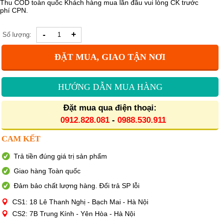
Thu COD toàn quốc Khách hàng mua lần đầu vui lòng CK trước
phí CPN.
-
+
Số lượng:
ĐẶT MUA, GIAO TẬN NƠI
HƯỚNG DẪN MUA HÀNG
Đặt mua qua điện thoại:
0912.828.081
-
0988.530.911
CAM KẾT
Trả tiền đúng giá trị sản phẩm
Giao hàng Toàn quốc
Đảm bảo chất lượng hàng. Đổi trả SP lỗi
CS1: 18 Lê Thanh Nghị - Bạch Mai - Hà Nội
CS2: 7B Trung Kính - Yên Hòa - Hà Nội