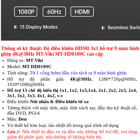
Thông số kỹ thuật: Bộ điều khiển HDMI 3x3 hỗ trợ 9 màn hình
ghép 4K@30Hz MT-Viki MT-HD0109C cao cấp
Hãng sx:
MT-Viki
Model:
MT-HD0109C
Tính năng:
Từ 1 cổng hdmi đầu vào tách ra 9 màn hình ghép
Hỗ trợ độ phân giải:
4K@30Hz
, 1280*720p@60Hz,
1920*1080@60Hz
Hỗ trợ 13 chế độ hiển thị
1x1, 1x2, 1x3,1x4, 2x1, 2x2, 2x3, 2x4,
3x1, 3x2, 3x3, 4x1, 4x2, v.v
Điều khiển
Nút nhấn & Điều khiển từ xa
Tương thích với máy tính, máy tính xách tay, đầu thu kỹ thuật số,
đầu DVD, PS3/4
Màu:
Đen
Vỏ thiết kế kim loại, tản nhiệt tốt trong quá trình sử dụng
Lưu ý:
Nếu thiết bị đầu ra và đầu vào không hỗ trợ 4K, vui lòng
giảm độ phân giải, nếu không sẽ không hiển thị.