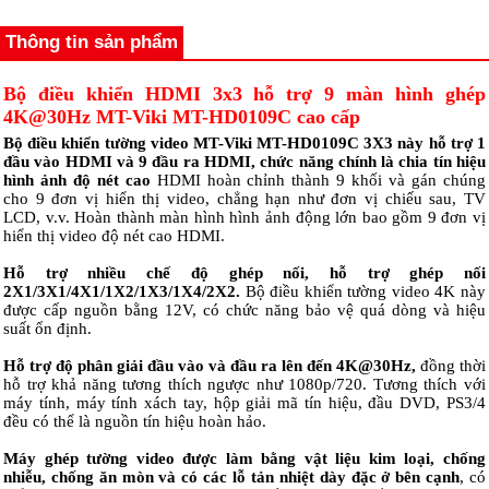
Thông tin sản phẩm
Bộ điều khiển HDMI 3x3 hỗ trợ 9 màn hình ghép
4K@30Hz MT-Viki MT-HD0109C cao cấp
Bộ điều khiển tường video MT-Viki MT-HD0109C 3X3 này hỗ trợ 1
đầu vào HDMI và 9 đầu ra HDMI, chức năng chính là chia tín hiệu
hình ảnh độ nét cao
HDMI hoàn chỉnh thành 9 khối và gán chúng
cho 9 đơn vị hiển thị video, chẳng hạn như đơn vị chiếu sau, TV
LCD, v.v. Hoàn thành màn hình hình ảnh động lớn bao gồm 9 đơn vị
hiển thị video độ nét cao HDMI.
Hỗ trợ nhiều chế độ ghép nối, hỗ trợ ghép nối
2X1/3X1/4X1/1X2/1X3/1X4/2X2.
Bộ điều khiển tường video 4K này
được cấp nguồn bằng 12V, có chức năng bảo vệ quá dòng và hiệu
suất ổn định.
Hỗ trợ độ phân giải đầu vào và đầu ra lên đến 4K@30Hz,
đồng thời
hỗ trợ khả năng tương thích ngược như 1080p/720. Tương thích với
máy tính, máy tính xách tay, hộp giải mã tín hiệu, đầu DVD, PS3/4
đều có thể là nguồn tín hiệu hoàn hảo.
Máy ghép tường video được làm bằng vật liệu kim loại, chống
nhiễu, chống ăn mòn và có các lỗ tản nhiệt dày đặc ở bên cạnh
, có