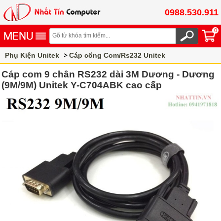
0988.530.911
0
Phụ Kiện Unitek
Cáp cổng Com/Rs232 Unitek
Cáp com 9 chân RS232 dài 3M Dương - Dương
(9M/9M) Unitek Y-C704ABK cao cấp