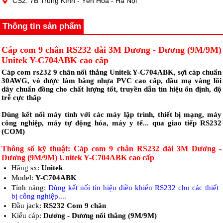
CS2: 7B Trung Kính - Yên Hòa - Hà Nội
Thông tin sản phẩm
Cáp com 9 chân RS232 dài 3M Dương - Dương (9M/9M)
Unitek Y-C704ABK cao cấp
Cáp com rs232 9 chân nối thẳng Unitek Y-C704ABK, sợi cáp chuẩn
30AWG, vỏ được làm bằng nhựa PVC cao cấp, đầu mạ vàng lõi
dây chuẩn đồng cho chất lượng tốt, truyền dẫn tín hiệu ổn định, độ
trễ cực thấp
Dùng kết nối máy tính với các máy lập trình, thiết bị mạng, máy
công nghiệp, máy tự động hóa, máy y tế... qua giao tiếp RS232
(COM)
Thông số kỹ thuật: Cáp com 9 chân RS232 dài 3M Dương -
Dương (9M/9M) Unitek Y-C704ABK cao cấp
Hãng sx:
Unitek
Model:
Y-C704ABK
Tính năng:
Dùng kết nối tín hiệu điều khiển RS232 cho các thiết
bị công nghiệp....
Đầu jack:
RS232 Com 9 chân
Kiểu cáp:
Dương - Dương nối thẳng (9M/9M)