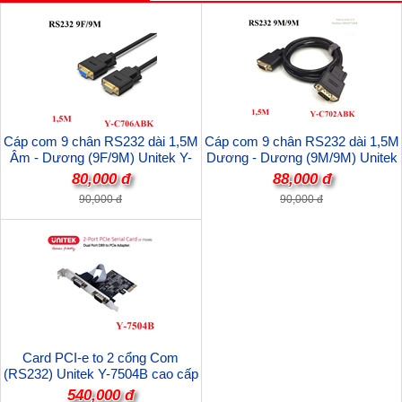
Cáp com 9 chân RS232 dài 1,5M
Cáp com 9 chân RS232 dài 1,5M
Âm - Dương (9F/9M) Unitek Y-
Dương - Dương (9M/9M) Unitek
C706ABK cao cấp
Y-C702ABK cao cấp
80,000 đ
88,000 đ
90,000 đ
90,000 đ
Card PCI-e to 2 cổng Com
(RS232) Unitek Y-7504B cao cấp
540,000 đ