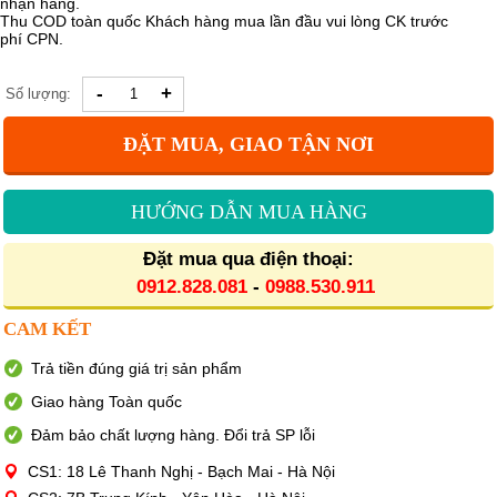
nhận hàng.
Thu COD toàn quốc Khách hàng mua lần đầu vui lòng CK trước
phí CPN.
-
+
Số lượng:
ĐẶT MUA, GIAO TẬN NƠI
HƯỚNG DẪN MUA HÀNG
Đặt mua qua điện thoại:
0912.828.081
-
0988.530.911
CAM KẾT
Trả tiền đúng giá trị sản phẩm
Giao hàng Toàn quốc
Đảm bảo chất lượng hàng. Đổi trả SP lỗi
CS1: 18 Lê Thanh Nghị - Bạch Mai - Hà Nội