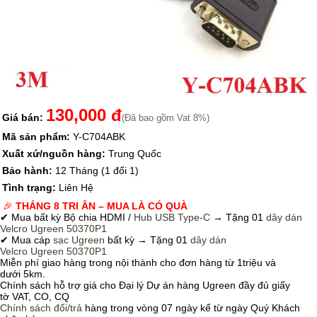
130,000 đ
Giá bán:
(Đã bao gồm Vat 8%)
Mã sản phẩm:
Y-C704ABK
Xuất xứ/nguồn hàng:
Trung Quốc
Bảo hành:
12 Tháng (1 đổi 1)
Tình trạng:
Liên Hệ
🎉
THÁNG 8 TRI ÂN – MUA LÀ CÓ QUÀ
✔ Mua bất kỳ Bộ chia HDMI /
Hub USB Type-C
→
Tặng 01
dây dán
Velcro
Ugreen 50370P1
✔ Mua cáp
sạc Ugreen
bất kỳ → Tặng 01
dây dán
Velcro
Ugreen 50370P1
Miễn phí giao hàng trong nội thành cho đơn hàng từ 1triệu và
dưới 5km.
Chính sách hỗ trợ giá cho Đại lý Dự án hàng Ugreen đầy đủ giấy
tờ VAT, CO, CQ
Chính sách
đổi/trả
hàng trong vòng 07 ngày kể từ ngày Quý Khách