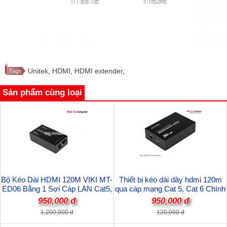
Unitek
,
HDMI
,
HDMI extender
,
Sản phẩm cùng loại
Bộ Kéo Dài HDMI 120M VIKI MT-
Thiết bị kéo dài dây hdmi 120m
ED06 Bằng 1 Sợi Cáp LAN Cat5,
qua cáp mạng Cat 5, Cat 6 Chính
Cat6 chính hãng ( 01 chiếc nhận )
hãng MT-Viki MT-ED06 ( 01 chiếc
950,000 đ
950,000 đ
phát )
1,200,000 đ
120,000 đ