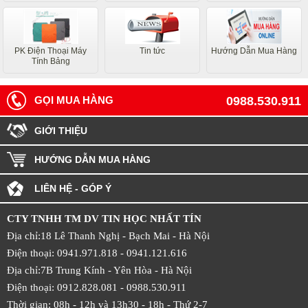
PK Điện Thoại Máy
Tin tức
Hướng Dẫn Mua Hàng
Tính Bảng
GỌI MUA HÀNG
0988.530.911
GIỚI THIỆU
HƯỚNG DẪN MUA HÀNG
LIÊN HỆ - GÓP Ý
CTY TNHH TM DV TIN HỌC NHẤT TÍN
Địa chỉ:18 Lê Thanh Nghị - Bạch Mai - Hà Nội
Điện thoại: 0941.971.818 -
0941.121.616
Địa chỉ:7B Trung Kính - Yên Hòa -
Hà Nội
Điện thoại: 0912.828.081 -
0988.530.911
Thời gian: 08h - 12h và 13h30 - 18h - Thứ 2-7