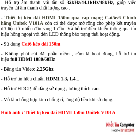
- Hỗ trợ âm thanh với tần số
32kHz/44.1kHz/48kHz
, giúp việc
truyền tải âm thanh chất lượng cao .
-
Thiết bị kéo dài HDMI 150m qua cáp mạng Cat5e/6 Chính
hãng Unitek V101A
còn có thể được mở rộng cho phép kết truyền
dữ liệu từ nhiều đầu sang 1 đầu. Và hỗ trợ điều khiển thông qua tín
hiệu hồng ngoại với đèn
LED
thông báo trạng thái hoạt động.
- Sử dụng
Cat6 kéo dài 150m
- Không phải cài đặt phần mềm , cắm là hoạt động, hỗ trợ tín
hiệu
full
HDMI 1080/60Hz
- Băng tần Video:
2.25Ghz
- Hỗ trợ tín hiệu chuẩn
HDMI 1.3, 1.4
...
- Hỗ trợ HDCP, dễ dàng sử dụng , tương thích cao.
- Vỏ làm bằng hợp kim chống rỉ, tăng độ bền khi sử dụng.
Hình ảnh : Thiết bị kéo dài HDMI 150m Unitek V101A