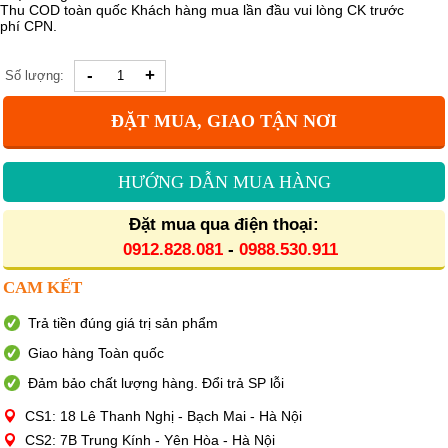
Thu COD toàn quốc Khách hàng mua lần đầu vui lòng CK trước
phí CPN.
-
+
Số lượng:
ĐẶT MUA, GIAO TẬN NƠI
HƯỚNG DẪN MUA HÀNG
Đặt mua qua điện thoại:
0912.828.081
-
0988.530.911
CAM KẾT
Trả tiền đúng giá trị sản phẩm
Giao hàng Toàn quốc
Đảm bảo chất lượng hàng. Đổi trả SP lỗi
CS1: 18 Lê Thanh Nghị - Bạch Mai - Hà Nội
CS2: 7B Trung Kính - Yên Hòa - Hà Nội