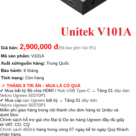
2,900,000 đ
Giá bán:
(Đã bao gồm Vat 8%)
Mã sản phẩm:
V101A
Xuất xứ/nguồn hàng:
Trung Quốc
Bảo hành:
6 tháng
Tình trạng:
Còn hàng
🎉
THÁNG 8 TRI ÂN – MUA LÀ CÓ QUÀ
✔ Mua bất kỳ Bộ chia HDMI /
Hub USB Type-C
→
Tặng 01
dây dán
Velcro
Ugreen 50370P1
✔ Mua cáp
sạc Ugreen
bất kỳ → Tặng 01
dây dán
Velcro
Ugreen 50370P1
Miễn phí giao hàng trong nội thành cho đơn hàng từ 1triệu và
dưới 5km.
Chính sách hỗ trợ giá cho Đại lý Dự án hàng Ugreen đầy đủ giấy
tờ VAT, CO, CQ
Chính sách
đổi/trả
hàng trong vòng 07 ngày kể từ ngày Quý Khách
nhận hàng.