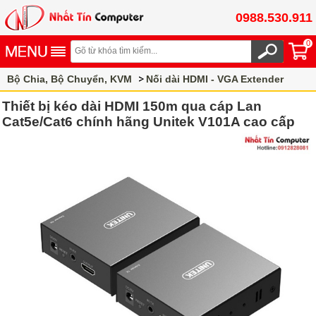
0988.530.911
0
Bộ Chia, Bộ Chuyển, KVM
Nối dài HDMI - VGA Extender
HDMI Extender
Thiết bị kéo dài HDMI 150m qua cáp Lan
Cat5e/Cat6 chính hãng Unitek V101A cao cấp