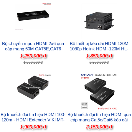
Bộ chuyển mạch HDMI 2x6 qua
Bộ thiết bị kéo dài HDMI 120M
cáp mạng 60M CAT5E,CAT6
1080p Holink HDMI-120M HL-
Omega HDSS2-6 Chính hãng
HDMI-120TR (hỗ trợ thông LAN)
1,250,000 đ
1,850,000 đ
1,550,000 đ
2,350,000 đ
Bộ khuếch đại tín hiệu HDMI 100-
Bộ khuếch đại tín hiệu HDMI qua
120m - HDMI Extender VIKI MT-
cáp mạng Cat5e/Cat6 kéo dài
ED06 (Bộ đủ 2 chiếc)
200m IP Extender MT-ED06 cao
1,900,000 đ
2,150,000 đ
cấp (TX+RX)