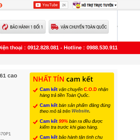
0
iện thoại : 0912.828.081 - Hotline : 0988.530.911
61 cao
NHẤT TÍN
cam kết
Cam kết
vận chuyển
C.O.D
nhận
hàng trả tiền Toàn Quốc.
Cam kết
bán sản phẩm đăng đúng
Website
.
theo mô tả trên
Cam kết
99%
bán ra đều được
kiểm tra trước khi giao hàng.
370P1
Cam kết
bảo hành tận tình chu