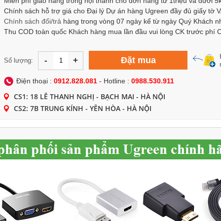
Miễn phí giao hàng trong nội thành cho đơn hàng từ 1triệu và dưới 5
Chính sách hỗ trợ giá cho Đại lý Dự án hàng Ugreen đầy đủ giấy tờ 
Chính sách
đổi/trả
hàng trong vòng 07 ngày kể từ ngày Quý Khách n
Thu COD toàn quốc Khách hàng mua lần đầu vui lòng CK trước phí
Đặt mua
-
+
Số lượng:
Điện thoại :
0912.828.081
- Hotline :
0988.530.911
CS1: 18 LÊ THANH NGHỊ - BẠCH MAI - HÀ NỘI
CS2: 7B TRUNG KÍNH - YÊN HÒA - HÀ NỘI