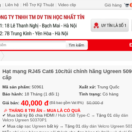
g
|
Liên hệ
|
Hỗ Trợ Kỹ Thuật
|
Video clip
Giỏ hàng
Đ
Hạt mạng RJ45 Cat6 10c/túi chính hãng Ugreen 509
cấp
Mã sản phẩm:
50961
Xuất xứ:
Trung Quốc
Bảo hành:
18 Tháng (1 đổi 1)
Tình trạng:
Có hàng
40,000 đ
Giá bán:
50,000 đ
(Đã bao gồm Vat 8%)
🎉
THÁNG 8 TRI ÂN – MUA LÀ CÓ QUÀ
✔ Mua bất kỳ Bộ chia HDMI /
Hub USB Type-C
→
Tặng 01
dây dán
Velcro
Ugreen 50370P1
✔ Mua cáp
sạc Ugreen
bất kỳ → Tặng 01
dây dán Velcro
Ugreen 50