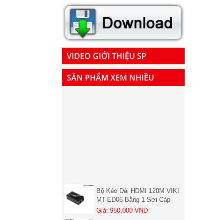
VIDEO GIỚI THIỆU SP
SẢN PHẨM XEM NHIỀU
Bộ Kéo Dài HDMI 120M VIKI
MT-ED06 Bằng 1 Sợi Cáp
LAN Cat5, Cat6 chính hãng (
Giá: 950,000 VNĐ
01 chiếc nhận )
Cáp chuyển đổi USB sang
RS232 dài 1,5M Unitek Y-105