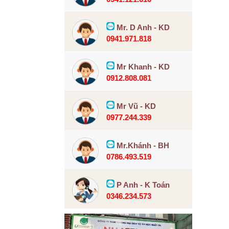
Mr. D Anh - KD
0941.971.818
Mr Khanh - KD
0912.808.081
Mr Vũ - KD
0977.244.339
Mr.Khánh - BH
0786.493.519
P Anh - K Toán
0346.234.573