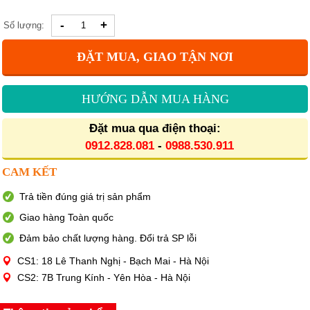
-
+
Số lượng:
ĐẶT MUA, GIAO TẬN NƠI
HƯỚNG DẪN MUA HÀNG
Đặt mua qua điện thoại:
0912.828.081
-
0988.530.911
CAM KẾT
Trả tiền đúng giá trị sản phẩm
Giao hàng Toàn quốc
Đảm bảo chất lượng hàng. Đổi trả SP lỗi
CS1: 18 Lê Thanh Nghị - Bạch Mai - Hà Nội
CS2: 7B Trung Kính - Yên Hòa - Hà Nội