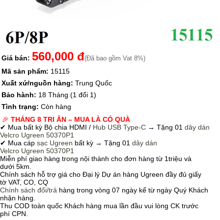
560,000 đ
Giá bán:
(Đã bao gồm Vat 8%)
Mã sản phẩm:
15115
Xuất xứ/nguồn hàng:
Trung Quốc
Bảo hành:
18 Tháng (1 đổi 1)
Tình trạng:
Còn hàng
🎉
THÁNG 8 TRI ÂN – MUA LÀ CÓ QUÀ
✔ Mua bất kỳ Bộ chia HDMI /
Hub USB Type-C
→
Tặng 01
dây dán
Velcro
Ugreen 50370P1
✔ Mua cáp
sạc Ugreen
bất kỳ → Tặng 01
dây dán
Velcro
Ugreen 50370P1
Miễn phí giao hàng trong nội thành cho đơn hàng từ 1triệu và
dưới 5km.
Chính sách hỗ trợ giá cho Đại lý Dự án hàng Ugreen đầy đủ giấy
tờ VAT, CO, CQ
Chính sách
đổi/trả
hàng trong vòng 07 ngày kể từ ngày Quý Khách
nhận hàng.
Thu COD toàn quốc Khách hàng mua lần đầu vui lòng CK trước
phí CPN.