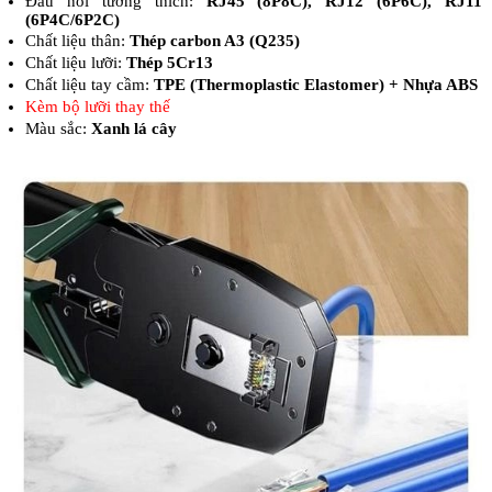
Đầu nối tương thích:
RJ45 (8P8C), RJ12 (6P6C), RJ11
(6P4C/6P2C)
Chất liệu thân:
Thép carbon A3 (Q235)
Chất liệu lưỡi:
Thép 5Cr13
Chất liệu tay cầm:
TPE (Thermoplastic Elastomer) + Nhựa ABS
Kèm bộ lưỡi thay thế
Màu sắc:
Xanh lá cây