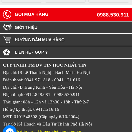
GỌI MUA HÀNG
0988.530.911
GIỚI THIỆU
HƯỚNG DẪN MUA HÀNG
LIÊN HỆ - GÓP Ý
CTY TNHH TM DV TIN HỌC NHẤT TÍN
Địa chỉ:18 Lê Thanh Nghị - Bạch Mai - Hà Nội
Điện thoại: 0941.971.818 -
0941.121.616
Địa chỉ:7B Trung Kính - Yên Hòa -
Hà Nội
Điện thoại: 0912.828.081 -
0988.530.911
Thời gian: 08h - 12h và 13h30 - 18h - Thứ 2-7
Hỗ trợ kỹ thuật: 0941.1216.16
MST: 0101548508 (Cấp ngày 6/10/2004)
Tại: Sở Kế Hoạch và Đầu Tư Thành Phố Hà Nội
Web:
Nhattin.vn
-
Ugreenvietnam.com.vn