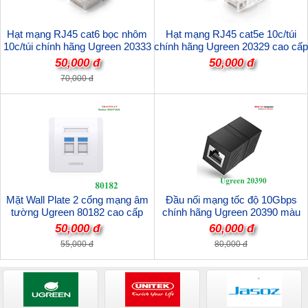
Hạt mạng RJ45 cat6 bọc nhôm
Hạt mạng RJ45 cat5e 10c/túi
10c/túi chính hãng Ugreen 20333
chính hãng Ugreen 20329 cao cấp
cao cấp
50,000 đ
50,000 đ
70,000 đ
Mặt Wall Plate 2 cổng mạng âm
Đầu nối mạng tốc độ 10Gbps
tường Ugreen 80182 cao cấp
chính hãng Ugreen 20390 màu
đen
50,000 đ
60,000 đ
55,000 đ
80,000 đ