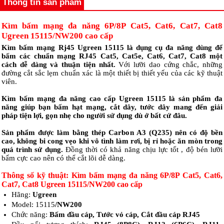
Thông tin sản phẩm
Kìm bấm mạng đa năng 6P/8P Cat5, Cat6, Cat7, Cat8
Ugreen 15115/NW200 cao cấp
Kìm bấm mạng Rj45 Ugreen 15115 là dụng cụ đa năng dùng để
bấm các chuẩn mạng RJ45 Cat5, Cat5e, Cat6, Cat7, Cat8 một
cách dễ dàng và thuận tiện nhất.
Với lưỡi dao cứng chắc, những
đường cắt sắc lẹm chuẩn xác là một thiết bị thiết yếu của các kỹ thuật
viên.
Kìm bấm mạng đa năng cao cấp Ugreen 15115 là sản phẩm đa
năng giúp bạn bấm hạt mạng, cắt dây, tước dây mang đến giải
pháp tiện lợi, gọn nhẹ cho người sử dụng dù ở bất cứ đâu.
Sản phẩm được làm bằng thép Carbon A3 (Q235) nên có độ bền
cao, không bi cong vẹo khi vô tình làm rơi, bị rỉ hoặc ăn mòn trong
quá trình sử dụng.
Đồng thời có khả năng chịu lực tốt , độ bén lưỡi
bấm cực cao nên có thể cắt lõi dễ dàng.
Thông số kỹ thuật:
Kìm bấm mạng đa năng 6P/8P Cat5, Cat6,
Cat7, Cat8 Ugreen 15115/NW200 cao cấp
Hãng:
Ugreen
Model: 15115
/NW200
Chức năng:
Bấm đầu cáp, Tước vỏ cáp, Cắt đầu cáp RJ45