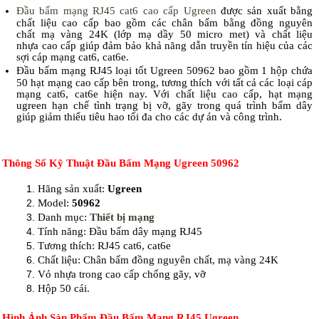
Đầu bấm mạng RJ45 cat6 cao cấp Ugreen
được sản xuất bằng
chất liệu cao cấp bao gồm các chân bấm bằng đồng nguyên
chất mạ vàng 24K (lớp mạ dầy 50 micro met) và chất liệu
nhựa cao cấp giúp đảm bảo khả năng dẫn truyền tín hiệu của các
sợi cáp mạng cat6, cat6e.
Đầu bấm mạng RJ45 loại tốt Ugreen 50962 bao gồm 1 hộp chứa
50 hạt mạng cao cấp bên trong, tương thích với tất cả các loại cáp
mạng cat6, cat6e hiện nay. Với chất liệu cao cấp, hạt mạng
ugreen hạn chế tình trạng bị vỡ, gãy trong quá trình bấm dây
giúp giảm thiểu tiêu hao tối đa cho các dự án và công trình.
Thông Số Kỹ Thuật Đầu Bấm Mạng Ugreen 50962
Hãng sản xuất:
Ugreen
Model:
50962
Danh mục:
Thiết bị mạng
Tính năng: Đầu bấm dây mạng RJ45
Tương thích: RJ45 cat6, cat6e
Chất liệu: Chân bấm đồng nguyên chất, mạ vàng 24K
Vỏ nhựa trong cao cấp chống gãy, vỡ
Hộp 50 cái.
Hình Ảnh Sản Phẩm Đầu Bấm Mạng RJ45 Ugreen