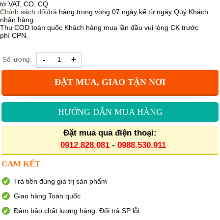
tờ VAT, CO, CQ
Chính sách
đổi/trả
hàng trong vòng 07 ngày kể từ ngày Quý Khách
nhận hàng.
Thu COD toàn quốc Khách hàng mua lần đầu vui lòng CK trước
phí CPN.
-
+
Số lượng:
ĐẶT MUA, GIAO TẬN NƠI
HƯỚNG DẪN MUA HÀNG
Đặt mua qua điện thoại:
0912.828.081
-
0988.530.911
CAM KẾT
Trả tiền đúng giá trị sản phẩm
Giao hàng Toàn quốc
Đảm bảo chất lượng hàng. Đổi trả SP lỗi