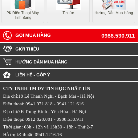
PK Điện Thoại Máy
Tin tức
Hướng Dẫn Mua Hàng
Tính Bảng
GỌI MUA HÀNG
0988.530.911
GIỚI THIỆU
HƯỚNG DẪN MUA HÀNG
LIÊN HỆ - GÓP Ý
CTY TNHH TM DV TIN HỌC NHẤT TÍN
Địa chỉ:18 Lê Thanh Nghị - Bạch Mai - Hà Nội
Điện thoại: 0941.971.818 -
0941.121.616
Địa chỉ:7B Trung Kính - Yên Hòa -
Hà Nội
Điện thoại: 0912.828.081 -
0988.530.911
Thời gian: 08h - 12h và 13h30 - 18h - Thứ 2-7
Hỗ trợ kỹ thuật: 0941.1216.16