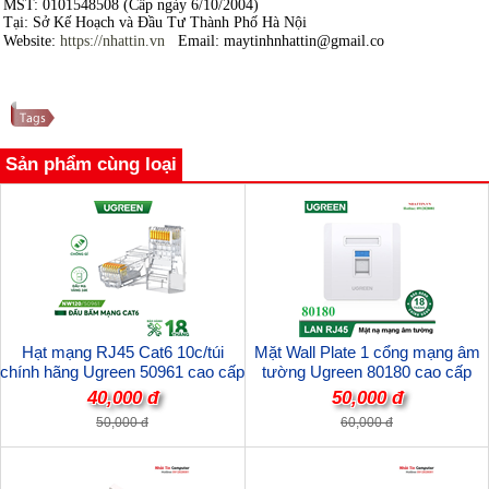
MST: 0101548508 (Cấp ngày 6/10/2004)
Tại: Sở Kế Hoạch và Đầu Tư Thành Phố Hà Nội
hời gian làm
Website:
https://nhattin.vn
Email: maytinhnhattin@gmail.co
việc: Từ 8h - 18h00 - Cả tuần trừ lễ TMết
Sản phẩm cùng loại
Hạt mạng RJ45 Cat6 10c/túi
Mặt Wall Plate 1 cổng mạng âm
chính hãng Ugreen 50961 cao cấp
tường Ugreen 80180 cao cấp
40,000 đ
50,000 đ
50,000 đ
60,000 đ