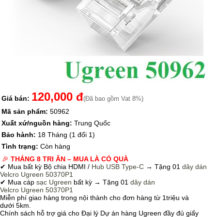
120,000 đ
Giá bán:
(Đã bao gồm Vat 8%)
Mã sản phẩm:
50962
Xuất xứ/nguồn hàng:
Trung Quốc
Bảo hành:
18 Tháng (1 đổi 1)
Tình trạng:
Còn hàng
🎉
THÁNG 8 TRI ÂN – MUA LÀ CÓ QUÀ
✔ Mua bất kỳ Bộ chia HDMI /
Hub USB Type-C
→
Tặng 01
dây dán
Velcro
Ugreen 50370P1
✔ Mua cáp
sạc Ugreen
bất kỳ → Tặng 01
dây dán
Velcro
Ugreen 50370P1
Miễn phí giao hàng trong nội thành cho đơn hàng từ 1triệu và
dưới 5km.
Chính sách hỗ trợ giá cho Đại lý Dự án hàng Ugreen đầy đủ giấy