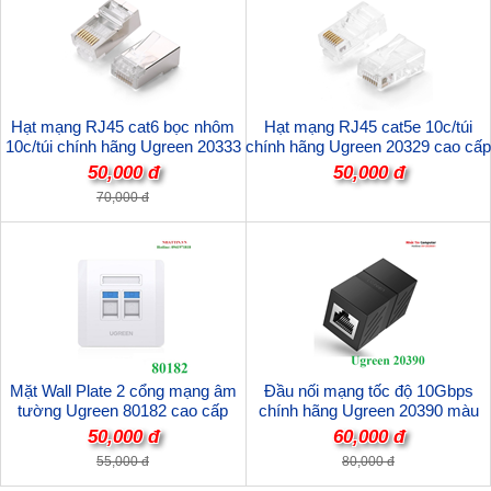
Hạt mạng RJ45 cat6 bọc nhôm
Hạt mạng RJ45 cat5e 10c/túi
10c/túi chính hãng Ugreen 20333
chính hãng Ugreen 20329 cao cấp
cao cấp
50,000 đ
50,000 đ
70,000 đ
Mặt Wall Plate 2 cổng mạng âm
Đầu nối mạng tốc độ 10Gbps
tường Ugreen 80182 cao cấp
chính hãng Ugreen 20390 màu
đen
50,000 đ
60,000 đ
55,000 đ
80,000 đ