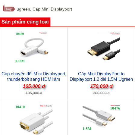
ugreen
,
Cáp Mini Displayport
Sản phẩm cùng loại
Cáp chuyển đổi Mini Displayport,
Cáp Mini DisplayPort to
thunderbolt sang HDMI âm
Displayport 1.2 dài 1,5M Ugreen
Ugreen 10460 cao cấp
10477 hỗ trợ độ phân giải 4k*2k
165,000 đ
170,000 đ
(Màu Đen)
195,000 đ
200,000 đ