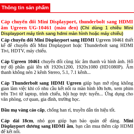
Thông tin sản phẩm
Cáp chuyển đổi Mini Displayport, thunderbolt sang HDMI
âm Ugreen UG-10461 (màu đen)
(Chỉ dùng 1 chiều Mini
Displayport máy tính sang hdmi màn hình hoặc máy chiếu)
Cáp chuyển đổi Mini Displayport sang HDMI
Ugreen 10461
thiết
kế để chuyển đổi Mini Displayport hoặc Thunderbolt sang HDMI
Tivi, HDTV, máy chiếu.
Cáp Ugreen 10461
chuyển đổi cùng lúc âm thanh và hình ảnh. Hỗ
trợ độ phân giải lên tới 1920x1200, 1920x1080 (HD1080P). Âm
thanh không nén 2 kênh Stereo, 5.1, 7.1 kênh...
Cáp Thunderbolt sang HDMI Ugreen
giúp bạn mở rộng không
gian làm việc khi có nhu cầu kết nối ra màn hình lớn hơn, xem phim
trên Tivi từ laptop, trình chiếu, hội họp trực tuyến... Ứng dụng cho
văn phòng, cơ quan, gia đình, trường học.
Đầu mạ vàng cáo cấp
, chống han rỉ, truyền dẫn tín hiệu tốt.
Cáp dài 18cm
, nhỏ gọn giúp bạn bảo quản dễ dàng.
Mini
Displayport dương sang HDMI âm
, bạn cần mua thêm cáp HDMI
để kết nối.