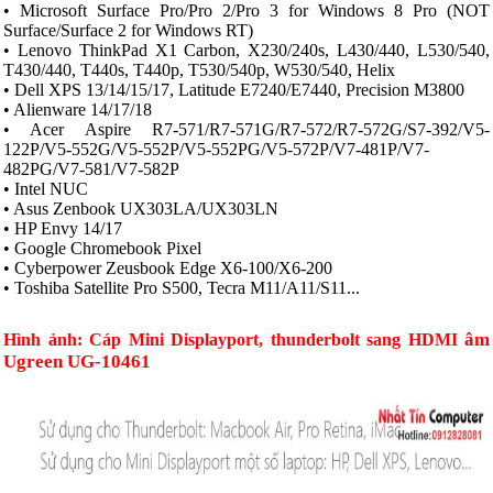
• Microsoft Surface Pro/Pro 2/Pro 3 for Windows 8 Pro (NOT
Surface/Surface 2 for Windows RT)
• Lenovo ThinkPad X1 Carbon, X230/240s, L430/440, L530/540,
T430/440, T440s, T440p, T530/540p, W530/540, Helix
• Dell XPS 13/14/15/17, Latitude E7240/E7440, Precision M3800
• Alienware 14/17/18
• Acer Aspire R7-571/R7-571G/R7-572/R7-572G/S7-392/V5-
122P/V5-552G/V5-552P/V5-552PG/V5-572P/V7-481P/V7-
482PG/V7-581/V7-582P
• Intel NUC
• Asus Zenbook UX303LA/UX303LN
• HP Envy 14/17
• Google Chromebook Pixel
• Cyberpower Zeusbook Edge X6-100/X6-200
• Toshiba Satellite Pro S500, Tecra M11/A11/S11...
âm
Hình ảnh:
Cáp Mini Displayport, thunderbolt sang HDMI
Ugreen UG-10461