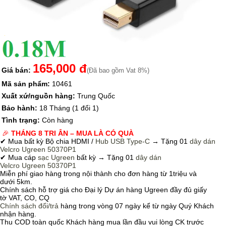
165,000 đ
Giá bán:
(Đã bao gồm Vat 8%)
Mã sản phẩm:
10461
Xuất xứ/nguồn hàng:
Trung Quốc
Bảo hành:
18 Tháng (1 đổi 1)
Tình trạng:
Còn hàng
🎉
THÁNG 8 TRI ÂN – MUA LÀ CÓ QUÀ
✔ Mua bất kỳ Bộ chia HDMI /
Hub USB Type-C
→
Tặng 01
dây dán
Velcro
Ugreen 50370P1
✔ Mua cáp
sạc Ugreen
bất kỳ → Tặng 01
dây dán
Velcro
Ugreen 50370P1
Miễn phí giao hàng trong nội thành cho đơn hàng từ 1triệu và
dưới 5km.
Chính sách hỗ trợ giá cho Đại lý Dự án hàng Ugreen đầy đủ giấy
tờ VAT, CO, CQ
Chính sách
đổi/trả
hàng trong vòng 07 ngày kể từ ngày Quý Khách
nhận hàng.
Thu COD toàn quốc Khách hàng mua lần đầu vui lòng CK trước