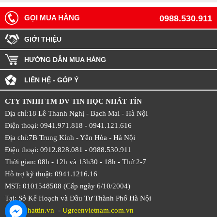
GỌI MUA HÀNG
0988.530.911
GIỚI THIỆU
HƯỚNG DẪN MUA HÀNG
LIÊN HỆ - GÓP Ý
CTY TNHH TM DV TIN HỌC NHẤT TÍN
Địa chỉ:18 Lê Thanh Nghị - Bạch Mai - Hà Nội
Điện thoại: 0941.971.818 -
0941.121.616
Địa chỉ:7B Trung Kính - Yên Hòa -
Hà Nội
Điện thoại: 0912.828.081 -
0988.530.911
Thời gian: 08h - 12h và 13h30 - 18h - Thứ 2-7
Hỗ trợ kỹ thuật: 0941.1216.16
MST: 0101548508 (Cấp ngày 6/10/2004)
Tại: Sở Kế Hoạch và Đầu Tư Thành Phố Hà Nội
Web:
Nhattin.vn
-
Ugreenvietnam.com.vn