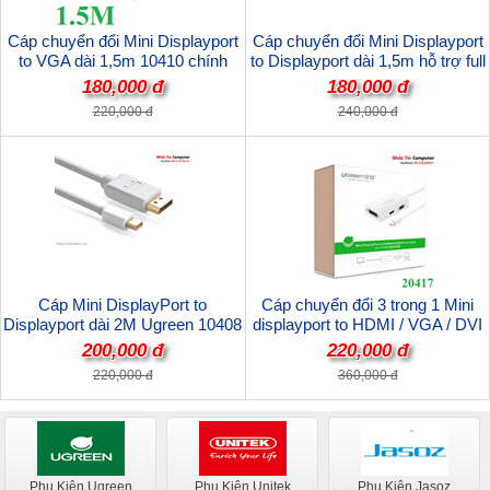
Cáp chuyển đổi Mini Displayport
Cáp chuyển đổi Mini Displayport
to VGA dài 1,5m 10410 chính
to Displayport dài 1,5m hỗ trợ full
hãng Ugreen cao cấp
HD 3D 4K*2K chính hãng Ugreen
180,000 đ
180,000 đ
10476 cao cấp
220,000 đ
240,000 đ
Cáp Mini DisplayPort to
Cáp chuyển đổi 3 trong 1 Mini
Displayport dài 2M Ugreen 10408
displayport to HDMI / VGA / DVI
Chính hãng
hỗ trợ 4k*2k Ugreen 20417 Chính
200,000 đ
220,000 đ
hãng
220,000 đ
360,000 đ
Phụ Kiện Ugreen
Phụ Kiện Unitek
Phụ Kiện Jasoz