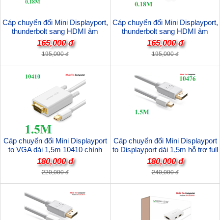
Cáp chuyển đổi Mini Displayport,
Cáp chuyển đổi Mini Displayport,
thunderbolt sang HDMI âm
thunderbolt sang HDMI âm
Ugreen 10460 cao cấp
Ugreen 10461 cao cấp
165,000 đ
165,000 đ
195,000 đ
195,000 đ
Cáp chuyển đổi Mini Displayport
Cáp chuyển đổi Mini Displayport
to VGA dài 1,5m 10410 chính
to Displayport dài 1,5m hỗ trợ full
hãng Ugreen cao cấp
HD 3D 4K*2K chính hãng Ugreen
180,000 đ
180,000 đ
10476 cao cấp
220,000 đ
240,000 đ