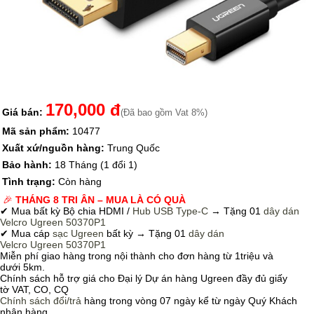
170,000 đ
Giá bán:
(Đã bao gồm Vat 8%)
Mã sản phẩm:
10477
Xuất xứ/nguồn hàng:
Trung Quốc
Bảo hành:
18 Tháng (1 đổi 1)
Tình trạng:
Còn hàng
🎉
THÁNG 8 TRI ÂN – MUA LÀ CÓ QUÀ
✔ Mua bất kỳ Bộ chia HDMI /
Hub USB Type-C
→
Tặng 01
dây dán
Velcro
Ugreen 50370P1
✔ Mua cáp
sạc Ugreen
bất kỳ → Tặng 01
dây dán
Velcro
Ugreen 50370P1
Miễn phí giao hàng trong nội thành cho đơn hàng từ 1triệu và
dưới 5km.
Chính sách hỗ trợ giá cho Đại lý Dự án hàng Ugreen đầy đủ giấy
tờ VAT, CO, CQ
Chính sách
đổi/trả
hàng trong vòng 07 ngày kể từ ngày Quý Khách
nhận hàng.