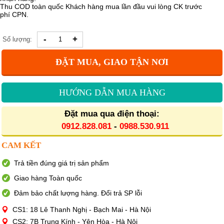
Thu COD toàn quốc Khách hàng mua lần đầu vui lòng CK trước
phí CPN.
-
+
Số lượng:
ĐẶT MUA, GIAO TẬN NƠI
HƯỚNG DẪN MUA HÀNG
Đặt mua qua điện thoại:
0912.828.081
-
0988.530.911
CAM KẾT
Trả tiền đúng giá trị sản phẩm
Giao hàng Toàn quốc
Đảm bảo chất lượng hàng. Đổi trả SP lỗi
CS1: 18 Lê Thanh Nghị - Bạch Mai - Hà Nội
CS2: 7B Trung Kính - Yên Hòa - Hà Nội