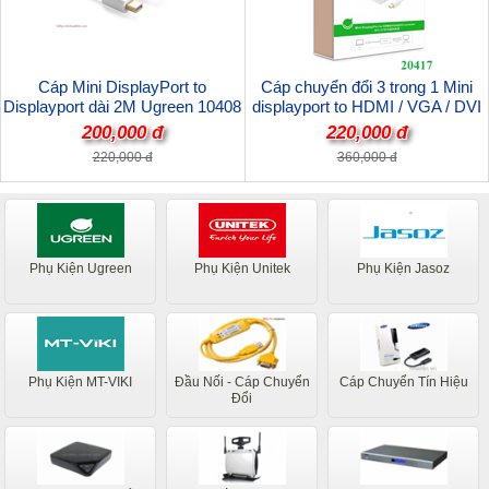
Cáp Mini DisplayPort to
Cáp chuyển đổi 3 trong 1 Mini
Displayport dài 2M Ugreen 10408
displayport to HDMI / VGA / DVI
Chính hãng
hỗ trợ 4k*2k Ugreen 20417 Chính
200,000 đ
220,000 đ
hãng
220,000 đ
360,000 đ
Phụ Kiện Ugreen
Phụ Kiện Unitek
Phụ Kiện Jasoz
Phụ Kiện MT-VIKI
Đầu Nối - Cáp Chuyển
Cáp Chuyển Tín Hiệu
Đổi