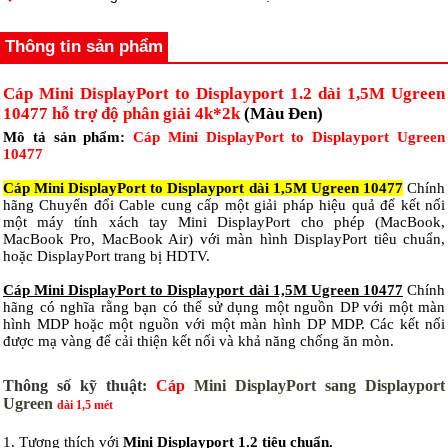
Thông tin sản phẩm
Cáp Mini DisplayPort to Displayport 1.2 dài 1,5M Ugreen
10477 hỗ trợ độ phân giải 4k*2k
(Màu Đen)
Mô tả sản phẩm:
Cáp Mini DisplayPort to Displayport
Ugreen
10477
Cáp Mini DisplayPort to Displayport dài 1,5M Ugreen 10477
Chính
hãng Chuyển đổi Cable cung cấp một giải pháp hiệu quả để kết nối
một máy tính xách tay Mini DisplayPort cho phép (MacBook,
MacBook Pro, MacBook Air) với màn hình DisplayPort tiêu chuẩn,
hoặc DisplayPort trang bị HDTV.
Cáp Mini DisplayPort to Displayport dài 1,5M Ugreen 10477
Chính
hãng có nghĩa rằng bạn có thể sử dụng một nguồn DP với một màn
hình MDP hoặc một nguồn với một màn hình DP MDP. Các kết nối
được mạ vàng để cải thiện kết nối và khả năng chống ăn mòn.
Thông số kỹ thuật:
Cáp
Mini DisplayPort sang Displayport
Ugreen
dài 1,5 mét
1. Tương thích với
Mini Displayport 1.2 tiêu chuẩn.