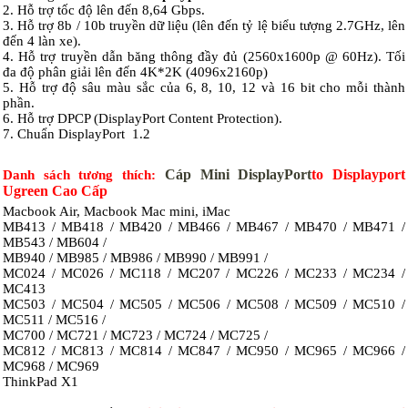
2. Hỗ trợ tốc độ lên đến 8,64 Gbps.
3. Hỗ trợ 8b / 10b truyền dữ liệu (lên đến tỷ lệ biểu tượng 2.7GHz, lên
đến 4 làn xe).
4. Hỗ trợ truyền dẫn băng thông đầy đủ (2560x1600p @ 60Hz). Tối
đa độ phân giải lên đến 4K*2K (4096x2160p)
5. Hỗ trợ độ sâu màu sắc của 6, 8, 10, 12 và 16 bit cho mỗi thành
phần.
6. Hỗ trợ DPCP (DisplayPort Content Protection).
7. Chuẩn
DisplayPort 1.2
Cáp Mini DisplayPort
to Displayport
Danh sách tương thích:
Ugreen Cao Cấp
Macbook Air, Macbook Mac mini, iMac
MB413 / MB418 / MB420 / MB466 / MB467 / MB470 / MB471 /
MB543 / MB604 /
MB940 / MB985 / MB986 / MB990 / MB991 /
MC024 / MC026 / MC118 / MC207 / MC226 / MC233 / MC234 /
MC413
MC503 / MC504 / MC505 / MC506 / MC508 / MC509 / MC510 /
MC511 / MC516 /
MC700 / MC721 / MC723 / MC724 / MC725 /
MC812 / MC813 / MC814 / MC847 / MC950 / MC965 / MC966 /
MC968 / MC969
ThinkPad X1