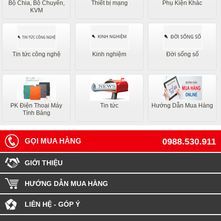
Bộ Chia, Bộ Chuyển,
Thiết bị mạng
Phụ Kiện Khác
KVM
Tin tức công nghệ
Kinh nghiệm
Đời sống số
PK Điện Thoại Máy
Tin tức
Hướng Dẫn Mua Hàng
Tính Bảng
GỌI MUA HÀNG
0988.530.911
GIỚI THIỆU
HƯỚNG DẪN MUA HÀNG
LIÊN HỆ - GÓP Ý