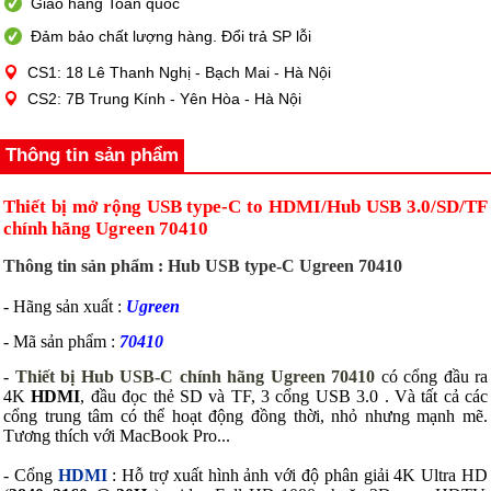
Giao hàng Toàn quốc
Đảm bảo chất lượng hàng. Đổi trả SP lỗi
CS1: 18 Lê Thanh Nghị - Bạch Mai - Hà Nội
CS2: 7B Trung Kính - Yên Hòa - Hà Nội
Thông tin sản phẩm
Thiết bị mở rộng USB type-C to HDMI/Hub USB 3.0/SD/TF
chính hãng Ugreen 70410
Thông tin sản phẩm : Hub USB type-C Ugreen 70410
- Hãng sản xuất :
Ugreen
- Mã sản phẩm :
70410
-
Thiết bị Hub USB-C chính hãng Ugreen 70410
có cổng đầu ra
4K
HDMI
, đầu đọc thẻ SD và TF, 3 cổng USB 3.0 . Và tất cả các
cổng trung tâm có thể hoạt động đồng thời, nhỏ nhưng mạnh mẽ.
Tương thích với MacBook Pro...
- Cổng
HDMI
: Hỗ trợ xuất hình ảnh với độ phân giải 4K Ultra HD