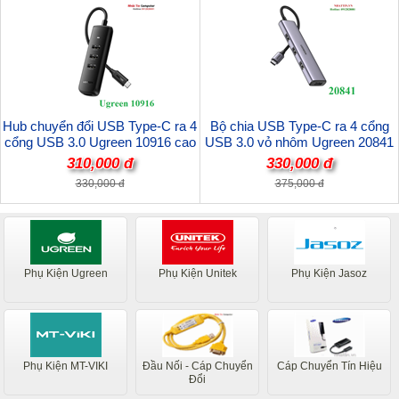
Hub chuyển đổi USB Type-C ra 4
Bộ chia USB Type-C ra 4 cổng
cổng USB 3.0 Ugreen 10916 cao
USB 3.0 vỏ nhôm Ugreen 20841
cấp
cao cấp
310,000 đ
330,000 đ
330,000 đ
375,000 đ
Phụ Kiện Ugreen
Phụ Kiện Unitek
Phụ Kiện Jasoz
Phụ Kiện MT-VIKI
Đầu Nối - Cáp Chuyển
Cáp Chuyển Tín Hiệu
Đổi