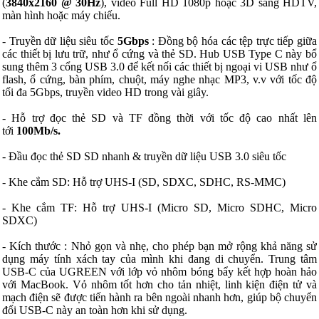
(
3840x2160 @ 30Hz
), video Full HD 1080p hoặc 3D sang HDTV,
màn hình hoặc máy chiếu.
- Truyền dữ liệu siêu tốc
5Gbps
: Đồng bộ hóa các tệp trực tiếp giữa
các thiết bị lưu trữ, như ổ cứng và thẻ SD. Hub USB Type C này bổ
sung thêm 3 cổng USB 3.0 để kết nối các thiết bị ngoại vi USB như ổ
flash, ổ cứng, bàn phím, chuột, máy nghe nhạc MP3, v.v với tốc độ
tối đa 5Gbps, truyền video HD trong vài giây.
- Hỗ trợ đọc thẻ SD và TF đồng thời với tốc độ cao nhất lên
tới
100Mb/s.
- Đầu đọc thẻ SD SD nhanh & truyền dữ liệu USB 3.0 siêu tốc
- Khe cắm SD: Hỗ trợ UHS-I (SD, SDXC, SDHC, RS-MMC)
- Khe cắm TF: Hỗ trợ UHS-I (Micro SD, Micro SDHC, Micro
SDXC)
- Kích thước : Nhỏ gọn và nhẹ, cho phép bạn mở rộng khả năng sử
dụng máy tính xách tay của mình khi đang di chuyển. Trung tâm
USB-C của UGREEN với lớp vỏ nhôm bóng bẩy kết hợp hoàn hảo
với MacBook. Vỏ nhôm tốt hơn cho tản nhiệt, linh kiện điện tử và
mạch điện sẽ được tiến hành ra bên ngoài nhanh hơn, giúp bộ chuyển
đổi USB-C này an toàn hơn khi sử dụng.