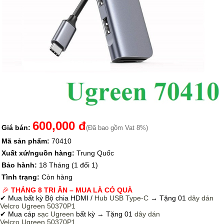
600,000 đ
Giá bán:
(Đã bao gồm Vat 8%)
Mã sản phẩm:
70410
Xuất xứ/nguồn hàng:
Trung Quốc
Bảo hành:
18 Tháng (1 đổi 1)
Tình trạng:
Còn hàng
🎉
THÁNG 8 TRI ÂN – MUA LÀ CÓ QUÀ
✔ Mua bất kỳ Bộ chia HDMI /
Hub USB Type-C
→
Tặng 01
dây dán
Velcro
Ugreen 50370P1
✔ Mua cáp
sạc Ugreen
bất kỳ → Tặng 01
dây dán
Velcro
Ugreen 50370P1