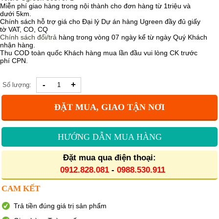
Miễn phí giao hàng trong nội thành cho đơn hàng từ 1triệu và
dưới 5km.
Chính sách hỗ trợ giá cho Đại lý Dự án hàng Ugreen đầy đủ giấy
tờ VAT, CO, CQ
Chính sách
đổi/trả
hàng trong vòng 07 ngày kể từ ngày Quý Khách
nhận hàng.
Thu COD toàn quốc Khách hàng mua lần đầu vui lòng CK trước
phí CPN.
-
+
Số lượng:
ĐẶT MUA, GIAO TẬN NƠI
HƯỚNG DẪN MUA HÀNG
Đặt mua qua điện thoại:
0912.828.081
-
0988.530.911
CAM KẾT
Trả tiền đúng giá trị sản phẩm