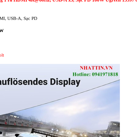
DMI, USB-A, Sạc PD
0W
olt