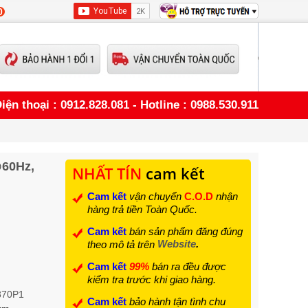
0
iện thoại : 0912.828.081 - Hotline : 0988.530.911
@60Hz,
NHẤT TÍN
cam kết
Cam kết
vận chuyển
C.O.D
nhận
hàng trả tiền Toàn Quốc.
Cam kết
bán sản phẩm đăng đúng
Website
.
theo mô tả trên
Cam kết
99%
bán ra đều được
kiểm tra trước khi giao hàng.
370P1
Cam kết
bảo hành tận tình chu