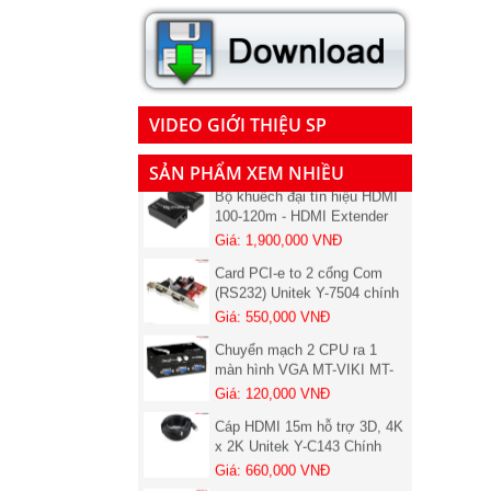
Bộ Kéo Dài HDMI 120M VIKI
MT-ED06 Bằng 1 Sợi Cáp
LAN Cat5, Cat6 chính hãng (
Giá: 950,000 VNĐ
01 chiếc nhận )
Cáp chuyển đổi USB sang
RS232 dài 1,5M Unitek Y-105
Chính hãng
VIDEO GIỚI THIỆU SP
Giá: 300,000 VNĐ
Bộ khuếch đại tín hiệu HDMI
SẢN PHẨM XEM NHIỀU
100-120m - HDMI Extender
VIKI MT-ED06 (Bộ đủ 2
Giá: 1,900,000 VNĐ
chiếc)
Card PCI-e to 2 cổng Com
(RS232) Unitek Y-7504 chính
hãng
Giá: 550,000 VNĐ
Chuyển mạch 2 CPU ra 1
màn hình VGA MT-VIKI MT-
15-2CF Chính hãng
Giá: 120,000 VNĐ
Cáp HDMI 15m hỗ trợ 3D, 4K
x 2K Unitek Y-C143 Chính
hãng
Giá: 660,000 VNĐ
Switch TP-LINK 8 port - Bộ
chia Mạng Lan 8 cổng TL-