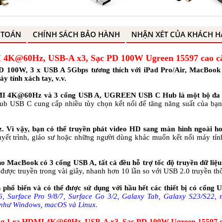
 TOÁN
CHÍNH SÁCH BẢO HÀNH
NHẬN XÉT CỦA KHÁCH 
I 4K@60Hz, USB-A x3, Sạc PD 100W Ugreen 15597 cao c
100W, 3 x USB A 5Gbps tương thích với iPad Pro/Air, MacBook P
 tính xách tay, v.v.
DMI 4K@60Hz và 3 cổng USB A, UGREEN USB C Hub là một bộ đa
ub USB C cung cấp nhiều tùy chọn kết nối để tăng năng suất của bạ
ì vậy, bạn có thể truyền phát video HD sang màn hình ngoài ho
yết trình, giáo sư hoặc những người dùng khác muốn kết nối máy tín
o MacBook có 3 cổng USB A, tất cả đều hỗ trợ tốc độ truyền dữ li
ể được truyền trong vài giây, nhanh hơn 10 lần so với USB 2.0 truyền t
phổ biến và có thể được sử dụng với hầu hết các thiết bị có cổng
 Surface Pro 9/8/7, Surface Go 3/2, Galaxy Tab, Galaxy S23/S22, 
h như Windows, macOS và Linux.
ong 1 ra HDMI 4K@60Hz, USB-A x3, Sạc PD 100W Ugreen 15597 